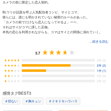
カメラの前に限定した恋人契約。
BLウリが話題を呼ぶ人気配信者コンビ、サイとコマ。
彼らには、誰にも明かされていない秘密のルールがあった。
「カメラの前でだけなら恋人になってやるよ」ーー、
それはサイがコマに課した足枷。
本気の恋心を利用されながらも、コマはサイとの関係に溺れていく。
...続きを読む
※本作品は単話配信しているものに、加筆修正・描き下ろしを加えたコミ
ックス版です。重複購入にお気をつけ下さい。
3.7
0件 (0)
2件 (2)
1件 (1)
0件 (0)
0件 (0)
感情タグBEST3
＃切ない
＃胸キュン
＃ドキドキハラハラ