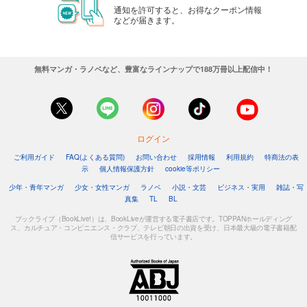
通知を許可すると、お得なクーポン情報
などが届きます。
無料マンガ・ラノベなど、豊富なラインナップで188万冊以上配信中！
ログイン
ご利用ガイド
FAQ(よくある質問)
お問い合わせ
採用情報
利用規約
特商法の表
示
個人情報保護方針
cookie等ポリシー
少年・青年マンガ
少女・女性マンガ
ラノベ
小説・文芸
ビジネス・実用
雑誌・写
真集
TL
BL
ブックライブ（BookLive!）は、BookLiveが運営する電子書店です。TOPPANホールディング
ス、カルチュア・コンビニエンス・クラブ、テレビ朝日の出資を受け、日本最大級の電子書籍配
信サービスを行っています。