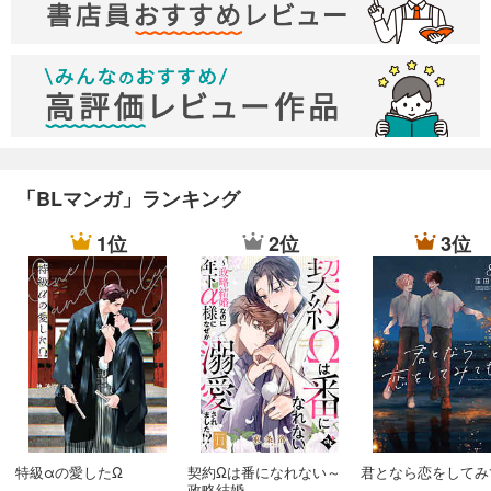
「BLマンガ」ランキング
1位
2位
3位
特級αの愛したΩ
契約Ωは番になれない～
君となら恋をしてみ
政略結婚...