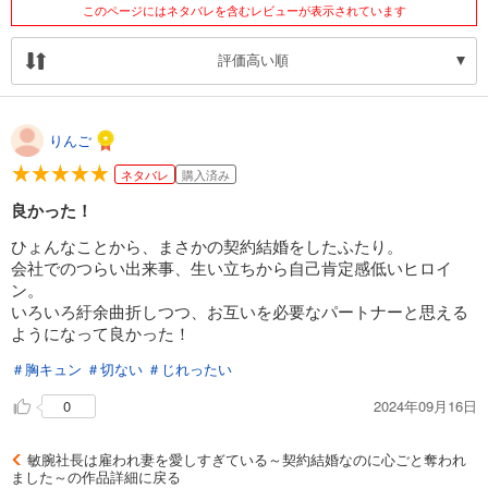
このページにはネタバレを含むレビューが表示されています
評価高い順
りんご
ネタバレ
購入済み
良かった！
ひょんなことから、まさかの契約結婚をしたふたり。
会社でのつらい出来事、生い立ちから自己肯定感低いヒロイ
ン。
いろいろ紆余曲折しつつ、お互いを必要なパートナーと思える
ようになって良かった！
＃胸キュン
＃切ない
＃じれったい
2024年09月16日
0
敏腕社長は雇われ妻を愛しすぎている～契約結婚なのに心ごと奪われ
ました～の作品詳細に戻る