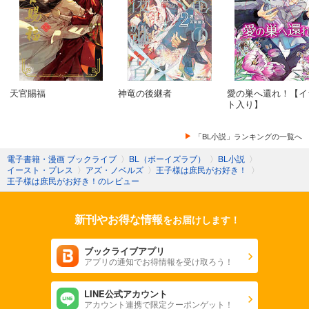
天官賜福
神竜の後継者
愛の巣へ還れ！【イ
ト入り】
「BL小説」ランキングの一覧へ
電子書籍・漫画 ブックライブ
〉
BL（ボーイズラブ）
〉
BL小説
〉
イースト・プレス
〉
アズ・ノベルズ
〉
王子様は庶民がお好き！
〉
王子様は庶民がお好き！のレビュー
新刊やお得な情報
をお届けします！
ブックライブアプリ
アプリの通知でお得情報を受け取ろう！
LINE公式アカウント
アカウント連携で限定クーポンゲット！