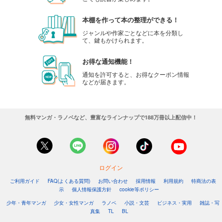
本棚を作って本の整理ができる！
ジャンルや作家ごとなどに本を分類し
て、鍵もかけられます。
お得な通知機能！
通知を許可すると、お得なクーポン情報
などが届きます。
無料マンガ・ラノベなど、豊富なラインナップで188万冊以上配信中！
ログイン
ご利用ガイド
FAQ(よくある質問)
お問い合わせ
採用情報
利用規約
特商法の表
示
個人情報保護方針
cookie等ポリシー
少年・青年マンガ
少女・女性マンガ
ラノベ
小説・文芸
ビジネス・実用
雑誌・写
真集
TL
BL