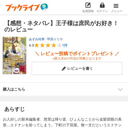
会員登録
ログイン
メニュー
【感想・ネタバレ】王子様は庶民がお好き！
のレビュー
あずみ玲華
/
甲田イリヤ
4.0
1件
＼ レビュー投稿でポイントプレゼント ／
※購入済みの作品が対象となります
レビューを書く
購入はこちら
あらすじ
お人好しの新米編集者、悠里は帰り道、ひょんなことから金髪碧眼の美
形…エドナンを拾ってしまう。下町の下宿屋。無一文だというエドナン