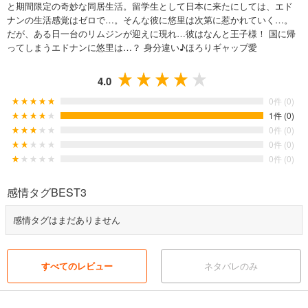
と期間限定の奇妙な同居生活。留学生として日本に来たにしては、エド
ナンの生活感覚はゼロで…。そんな彼に悠里は次第に惹かれていく…。
だが、ある日一台のリムジンが迎えに現れ…彼はなんと王子様！ 国に帰
ってしまうエドナンに悠里は…？ 身分違い♪ほろりギャップ愛
4.0
0件 (0)
1件 (0)
0件 (0)
0件 (0)
0件 (0)
感情タグBEST3
感情タグはまだありません
すべてのレビュー
ネタバレのみ