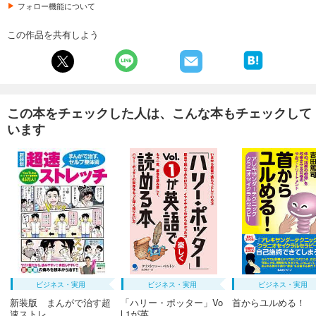
フォロー機能について
この作品を共有しよう
この本をチェックした人は、こんな本もチェックして
います
ビジネス・実用
ビジネス・実用
ビジネス・実用
新装版 まんがで治す超
「ハリー・ポッター」Vo
首からユルめる！
速ストレ...
l.1が英...