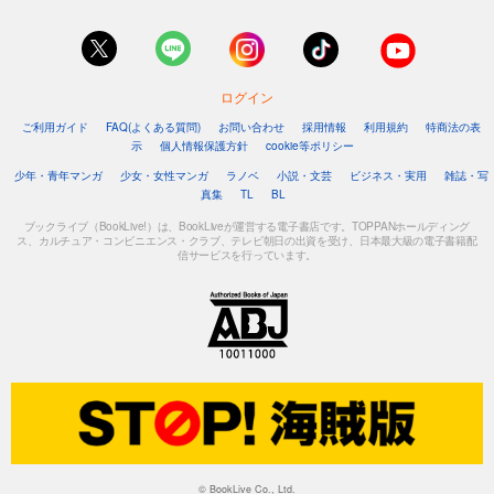
ログイン
ご利用ガイド
FAQ(よくある質問)
お問い合わせ
採用情報
利用規約
特商法の表
示
個人情報保護方針
cookie等ポリシー
少年・青年マンガ
少女・女性マンガ
ラノベ
小説・文芸
ビジネス・実用
雑誌・写
真集
TL
BL
ブックライブ（BookLive!）は、BookLiveが運営する電子書店です。TOPPANホールディング
ス、カルチュア・コンビニエンス・クラブ、テレビ朝日の出資を受け、日本最大級の電子書籍配
信サービスを行っています。
© BookLive Co., Ltd.