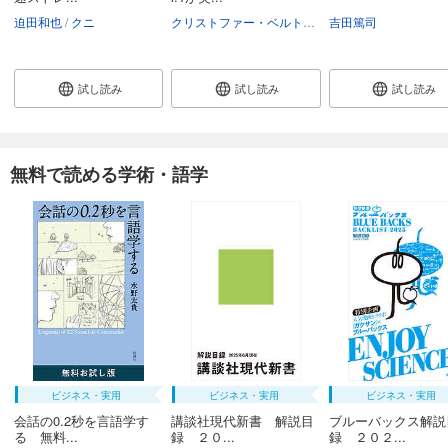
迫田和也
クニ
クリストファー・ベルトン
渡辺順子
吉田篤司
試し読み
試し読み
試し読み
無料で読める学術・語学
ビジネス・実用
ビジネス・実用
ビジネス・実用
会話の0.2秒を言語学す
講談社現代新書 解説目
ブルーバックス解説
る 無料...
録 ２０...
録 ２０２...