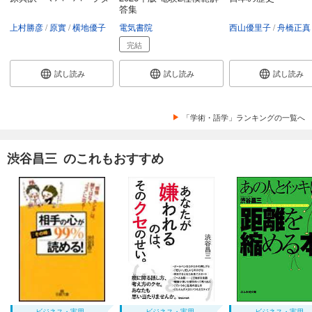
答集
上村勝彦
原實
横地優子
電気書院
西山優里子
舟橋正真
完結
試し読み
試し読み
試し読み
「学術・語学」ランキングの一覧へ
渋谷昌三 のこれもおすすめ
ビジネス・実用
ビジネス・実用
ビジネス・実用