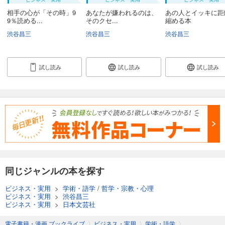
相手の心が「その時」9
あなたが嫌われるのは、
あの人とイッキに距
9％読める...
そのクセ...
縮める本
渋谷昌三
渋谷昌三
渋谷昌三
試し読み
試し読み
試し読み
同じジャンルの本を探す
ビジネス・実用
>
学術・語学
/
哲学・宗教・心理
ビジネス・実用
>
渋谷昌三
ビジネス・実用
>
日本文芸社
電子書籍・漫画 ブックライブ
〉
ビジネス・実用
〉
学術・語学
〉