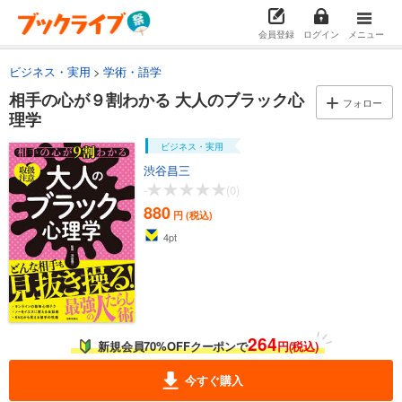
会員登録
ログイン
メニュー
ビジネス・実用
学術・語学
相手の心が９割わかる 大人のブラック心
フォロー
理学
ビジネス・実用
渋谷昌三
-
(0)
880
円 (税込)
4
pt
264
新規会員70%OFFクーポンで
円(税込)
今すぐ購入