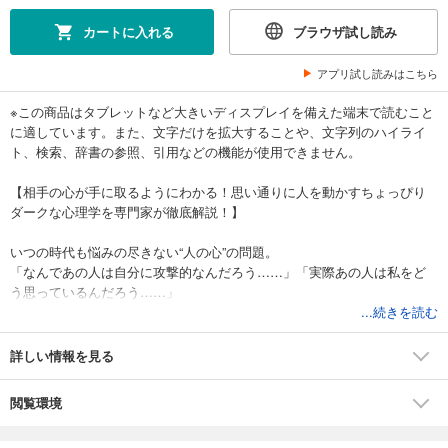
カートに入れる
ブラウザ試し読み
アプリ試し読みはこちら
※この商品はタブレットなど大きいディスプレイを備えた端末で読むこと
に適しています。また、文字だけを拡大することや、文字列のハイライ
ト、検索、辞書の参照、引用などの機能が使用できません。
【相手の心が手に取るようにわかる！思い通りに人を動かすちょっぴり
ダークな心理学を専門家が徹底解説！】
いつの時代も悩みの尽きない“人の心”の問題。
「なんであの人は自分に攻撃的なんだろう……」「実際あの人は私をど
う思っているんだろう……」
など、
...続きを読む
仕事、家族、恋愛などで人の心に悩まされている人も多いはず。また、
コロナの影響で他人との対話の機会が減った一方、家族とは必要以上の
詳しい情報を見る
距離感になり、ストレスを抱えてしまう、なんてことも。
本書では、すべてに使える相手の心を見破る心理テクニックに加え、
閲覧環境
ZoomやSNSなど多様化したオンライン技術が普及した世の中でも使える
心理学によるコミュニケーション法を心理学の専門家が徹底解説！