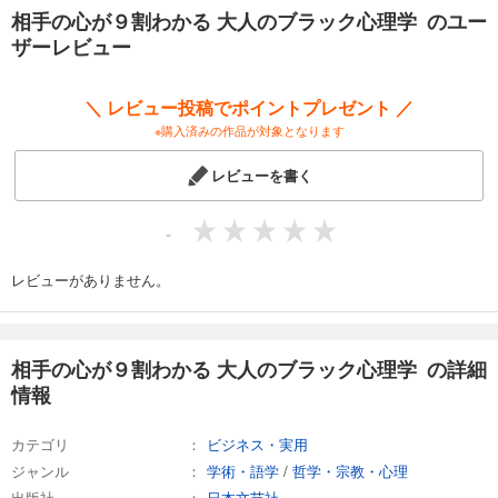
オンライン会議で成功するコツ、SNSに隠された相手の本性、諦めきれ
相手の心が９割わかる 大人のブラック心理学 のユー
ない恋で使える心理テクニック、夫が自宅にいる世界でストレスを溜め
ザーレビュー
ない方法など、
今だからこそ起こり得る状況とそのストレスを解消できつつ、
自分の思い通りに事が進むようになる悪用厳禁な心理学をこっそりご紹
＼ レビュー投稿でポイントプレゼント ／
介します。
※購入済みの作品が対象となります
渋谷昌三/監修
レビューを書く
社会心理学者。目白大学名誉教授。1972年学習院大学理学部化学科を経
て文学部哲学科卒、その後山梨医料大学教授などを経て、2001年目白大
学社会学部社会情報学科教授となる。著書は延べ300冊以上。
-
レビューがありません。
相手の心が９割わかる 大人のブラック心理学 の詳細
情報
カテゴリ
ビジネス・実用
ジャンル
学術・語学
/
哲学・宗教・心理
出版社
日本文芸社