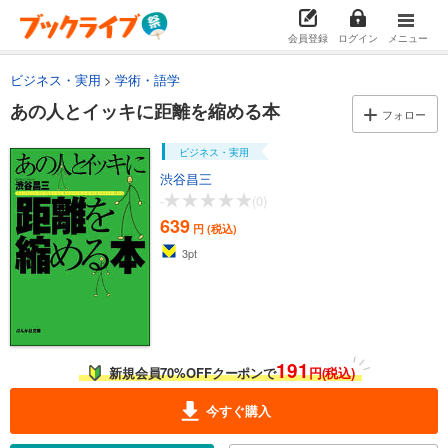
会員登録
ログイン
メニュー
ビジネス・実用
学術・語学
あの人とイッキに距離を縮める本
フォロー
ビジネス・実用
渋谷昌三
-
(0)
639
円 (税込)
3
pt
191
新規会員70%OFFクーポンで
円(税込)
今すぐ購入