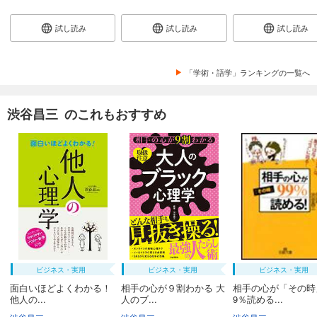
試し読み
試し読み
試し読み
「学術・語学」ランキングの一覧へ
渋谷昌三 のこれもおすすめ
ビジネス・実用
ビジネス・実用
ビジネス・実用
面白いほどよくわかる！
相手の心が９割わかる 大
相手の心が「その時
他人の...
人のブ...
9％読める...