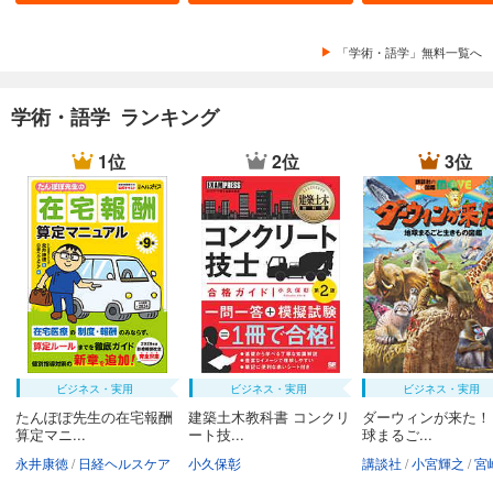
「学術・語学」無料一覧へ
学術・語学 ランキング
1位
2位
3位
ビジネス・実用
ビジネス・実用
ビジネス・実用
たんぽぽ先生の在宅報酬
建築土木教科書 コンクリ
ダーウィンが来た！
算定マニ...
ート技...
球まるご...
永井康徳
日経ヘルスケア
小久保彰
講談社
小宮輝之
宮崎