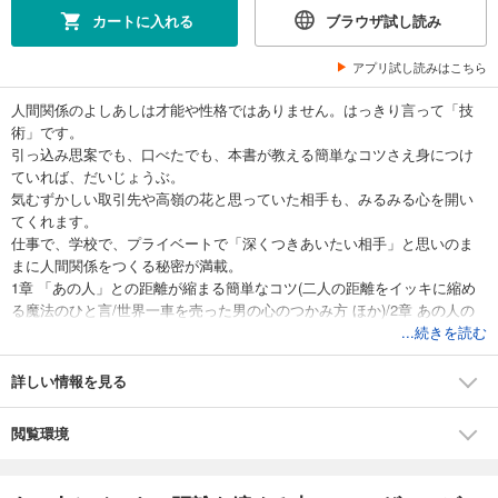
カートに入れる
ブラウザ試し読み
アプリ試し読みはこちら
人間関係のよしあしは才能や性格ではありません。はっきり言って「技
術」です。
引っ込み思案でも、口べたでも、本書が教える簡単なコツさえ身につけ
ていれば、だいじょうぶ。
気むずかしい取引先や高嶺の花と思っていた相手も、みるみる心を開い
てくれます。
仕事で、学校で、プライベートで「深くつきあいたい相手」と思いのま
まに人間関係をつくる秘密が満載。
1章 「あの人」との距離が縮まる簡単なコツ(二人の距離をイッキに縮め
る魔法のひと言/世界一車を売った男の心のつかみ方 ほか)/2章 あの人の
本音がわかる!とっておきの方法(距離感でわかる「あの人」の本音/名刺で
...続きを読む
相手の気持ちがわかる ほか)/3章 交渉・トラブルに強くなる秘密のワザ
(トラブル解決は「傾聴」からはじまる/仕事力を上げる謝罪の技術 ほ
詳しい情報を見る
か)/4章 一生のつき合いをつくる人間関係術(リセットばかりでは、人間関
係は深まらない/ケンカは人間関係の踏み絵 ほか)
閲覧環境