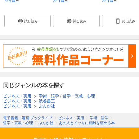
渋谷昌三
渋谷昌三
渋谷昌三
試し読み
試し読み
試し読み
同じジャンルの本を探す
ビジネス・実用
>
学術・語学
/
哲学・宗教・心理
ビジネス・実用
>
渋谷昌三
ビジネス・実用
>
ぶんか社
電子書籍・漫画 ブックライブ
〉
ビジネス・実用
〉
学術・語学
〉
哲学・宗教・心理
〉
ぶんか社
〉
あの人とイッキに距離を縮める本