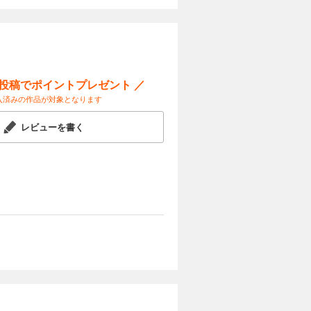
カートに入れる
試し読み
ター・マリ
い料理がい
彼女は彼に
ー投稿でポイントプレゼント ／
『魔物』の
入済みの作品が対象となります
カートに入れる
レビューを書く
試し読み
ター・マリ
い料理がい
彼女は彼に
『魔物』の