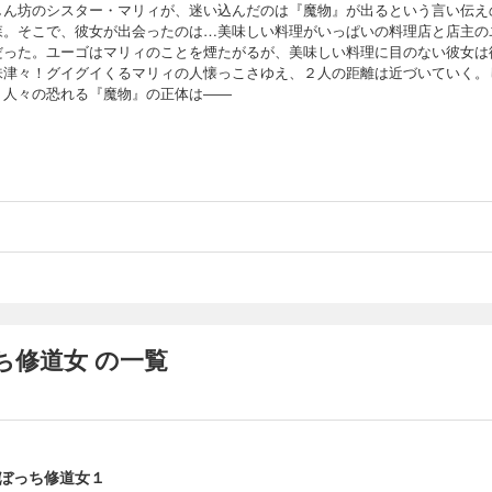
しん坊のシスター・マリィが、迷い込んだのは『魔物』が出るという言い伝え
森。そこで、彼女が出会ったのは…美味しい料理がいっぱいの料理店と店主の
だった。ユーゴはマリィのことを煙たがるが、美味しい料理に目のない彼女は
味津々！グイグイくるマリィの人懐っこさゆえ、２人の距離は近づいていく。
、人々の恐れる『魔物』の正体は――
ち修道女 の一覧
ぼっち修道女１