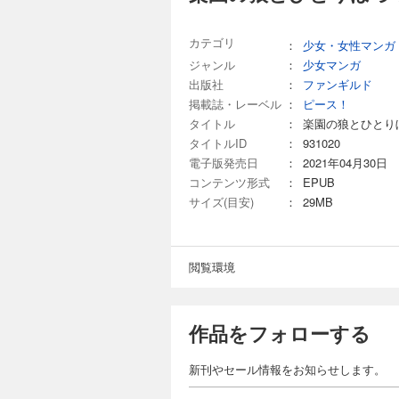
カテゴリ
：
少女・女性マンガ
ジャンル
：
少女マンガ
出版社
：
ファンギルド
掲載誌・レーベル
：
ピース！
タイトル
：
楽園の狼とひとり
タイトルID
：
931020
電子版発売日
：
2021年04月30日
コンテンツ形式
：
EPUB
サイズ(目安)
：
29MB
閲覧環境
作品をフォローする
新刊やセール情報をお知らせします。