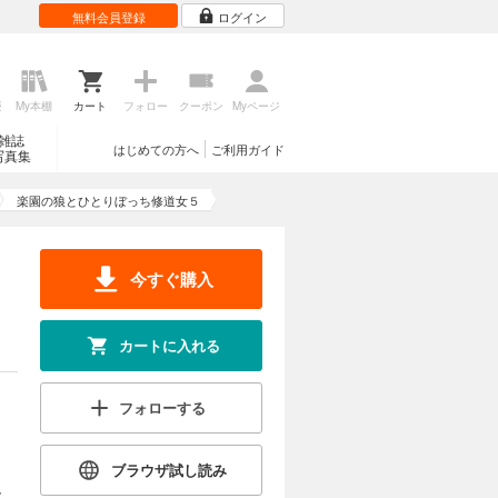
無料会員登録
ログイン
歴
My本棚
カート
フォロー
クーポン
Myページ
雑誌
はじめての方へ
ご利用ガイド
写真集
楽園の狼とひとりぼっち修道女５
今すぐ購入
カートに入れる
フォローする
ブラウザ試し読み
、