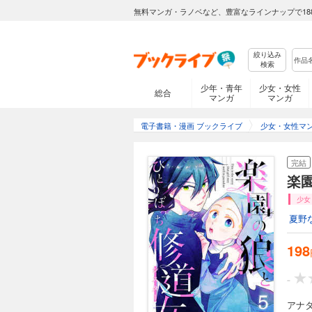
無料マンガ・ラノベなど、豊富なラインナップで18
絞り込み
検索
少年・青年
少女・女性
総合
マンガ
マンガ
電子書籍・漫画 ブックライブ
少女・女性マ
完結
楽
少女
夏野
198
-
アナ