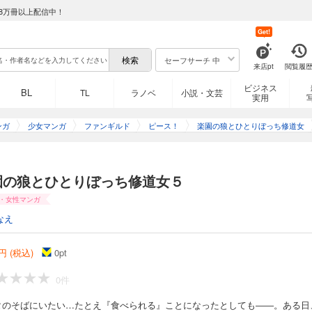
8万冊以上配信中！
Get!
セーフサーチ 中
来店pt
閲覧履
ビジネス
BL
TL
ラノベ
小説・文芸
実用
ンガ
少女マンガ
ファンギルド
ピース！
楽園の狼とひとりぼっち修道女
園の狼とひとりぼっち修道女５
・女性マンガ
なえ
円 (税込)
0
pt
0件
タのそばにいたい…たとえ『食べられる』ことになったとしても――。ある日