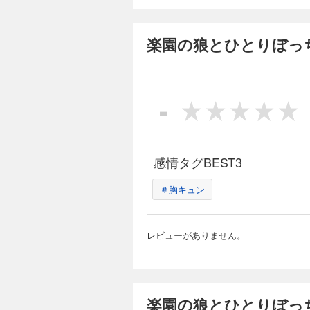
楽園の狼とひとり
198円 (税込)
楽園の狼とひとりぼっ
アナタのそばにいた
ィが、迷い込んだの
っぱいの料理店と店
興味津々！グイグイ
-
正体は――
完結
楽園の狼とひとり
198円 (税込)
感情タグBEST3
アナタのそばにいた
ィが、迷い込んだの
＃胸キュン
っぱいの料理店と店
興味津々！グイグイ
正体は――
レビューがありません。
楽園の狼とひとりぼっ