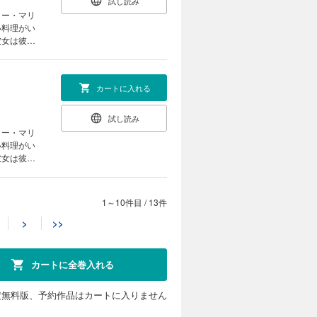
試し読み
ター・マリ
い料理がい
彼女は彼に
『魔物』の
カートに入れる
試し読み
ター・マリ
い料理がい
彼女は彼に
『魔物』の
1～10件目
/
13件
カートに入れる
>
>>
試し読み
ター・マリ
い料理がい
カートに全巻入れる
彼女は彼に
『魔物』の
定無料版、予約作品はカートに入りません