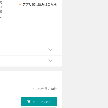
の
アプリ試し読みはこちら
ユ
彼
し
1～10件目
/
13件
カートに入れる