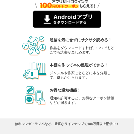
通信を気にせずにサクサク読める！
作品をダウンロードすれば、いつでもど
こでも読書が楽しめます。
本棚を作って本の整理ができる！
ジャンルや作家ごとなどに本を分類し
て、鍵もかけられます。
お得な通知機能！
通知を許可すると、お得なクーポン情報
などが届きます。
無料マンガ・ラノベなど、豊富なラインナップで188万冊以上配信中！