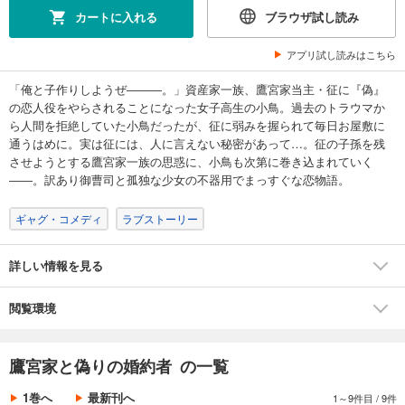
カートに入れる
ブラウザ試し読み
アプリ試し読みはこちら
「俺と子作りしようぜ―――。」資産家一族、鷹宮家当主・征に『偽』
の恋人役をやらされることになった女子高生の小鳥。過去のトラウマか
ら人間を拒絶していた小鳥だったが、征に弱みを握られて毎日お屋敷に
通うはめに。実は征には、人に言えない秘密があって…。征の子孫を残
させようとする鷹宮家一族の思惑に、小鳥も次第に巻き込まれていく
――。訳あり御曹司と孤独な少女の不器用でまっすぐな恋物語。
ギャグ・コメディ
ラブストーリー
詳しい情報を見る
閲覧環境
鷹宮家と偽りの婚約者 の一覧
1巻へ
最新刊へ
1～9件目
/
9件