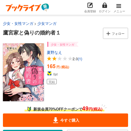
会員登録
ログイン
メニュー
少女・女性マンガ
少女マンガ
鷹宮家と偽りの婚約者１
フォロー
少女・女性マンガ
夏野なえ
2.0
(1)
165
円 (税込)
0
pt
完結
49
新規会員70%OFFクーポンで
円(税込)
今すぐ購入