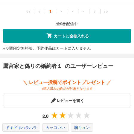
<<
<
1
・
・
・
>
>>
全9巻配信中
カートに全巻入れる
※期間限定無料版、予約作品はカートに入りません
鷹宮家と偽りの婚約者１ のユーザーレビュー
＼ レビュー投稿でポイントプレゼント ／
※購入済みの作品が対象となります
レビューを書く
2.0
ドキドキハラハラ
カッコいい
胸キュン