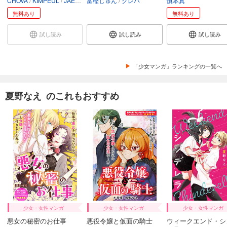
CHOVA
KIMPEUL
JAEUNHYANG
富樫じゅん
クレハ
慎本真
無料あり
無料あり
試し読み
試し読み
試し読み
「少女マンガ」ランキングの一覧へ
夏野なえ のこれもおすすめ
少女・女性マンガ
少女・女性マンガ
少女・女性マンガ
悪女の秘密のお仕事
悪役令嬢と仮面の騎士
ウィークエンド・シ