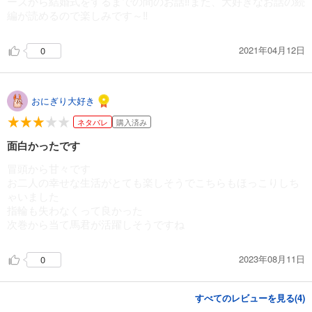
ーズから結婚式をするまでの間のお話‼️また、大好きなお話の続
編が読めるので楽しみです～‼️
2021年04月12日
0
おにぎり大好き
ネタバレ
購入済み
面白かったです
冒頭から甘々です
お二人の幸せな生活がとても楽しそうでこちらもほっこりしち
ゃいました
指輪も失わなくって良かった
次巻から当て馬君が活躍しそうですね
2023年08月11日
0
すべてのレビューを見る(
4
)