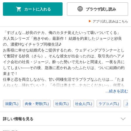
カートに入れる
ブラウザ試し読み
アプリ試し読みはこちら
「すげぇな…紗良のナカ、俺のカタチ覚えたいって吸いついてくる」
大人気シリーズ「抱きやめ」最新作！ 結婚を約束したジョージと紗良
の、濃蜜Hなイチャラブ同棲生活♪
お客様に幸せな結婚式をご提供するため、ウェディングプランナーとし
て奮闘する紗良（さら）。そんな彼女が出会ったのは、取引先のヘアメ
イク会社の社長・ジョージ。酔った勢いで元カレと間違え、一夜を共に
してしまい――その後、急激に惹かれあったふたりは、ついに結婚の約
束まで！
仕事と恋を両立しながら、甘い同棲生活でラブラブなふたりは…「たま
んねぇな…挿れていい？」「今日は奥まで…ナカにくださいっ」何度も
何度もとろとろに求めちゃうっ
...続きを読む
※本書は「ラブパルフェVOL.35」に収録されています。重複購入にご注意
溺愛(TL)
肉食・野獣(TL)
社長(TL)
社会人(TL)
ラブコメ(TL)
上司
ください。
詳しい情報を見る