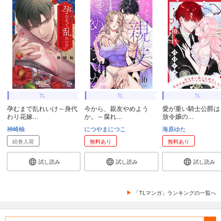
TL
TL
TL
孕むまで乱れいけ～身代
今から、親友やめよう
愛が重い騎士公爵は
わり花嫁...
か。～腐れ...
放令嬢の...
神崎柚
につやまにつこ
海原ゆた
続巻入荷
無料あり
無料あり
試し読み
試し読み
試し読み
「TLマンガ」ランキングの一覧へ