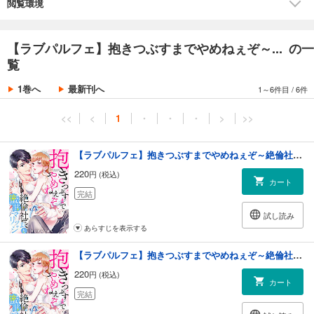
閲覧環境
【ラブパルフェ】抱きつぶすまでやめねぇぞ～... の一
覧
1巻へ
最新刊へ
1～6件目
/
6件
<<
<
1
・
・
・
>
>>
【ラブパルフェ】抱きつぶすまでやめねぇぞ～絶倫社長と蜜甘マリッジ 1
220
円 (税込)
カート
完結
試し読み
あらすじを表示する
【ラブパルフェ】抱きつぶすまでやめねぇぞ～絶倫社長と蜜甘マリッジ 2
220
円 (税込)
カート
完結