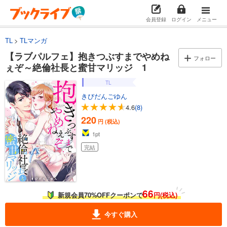
会員登録
ログイン
メニュー
TL
TLマンガ
【ラブパルフェ】抱きつぶすまでやめね
フォロー
ぇぞ～絶倫社長と蜜甘マリッジ 1
TL
きびだんごゆん
4.6
(8)
220
円 (税込)
1
pt
完結
66
新規会員70%OFFクーポンで
円(税込)
今すぐ購入