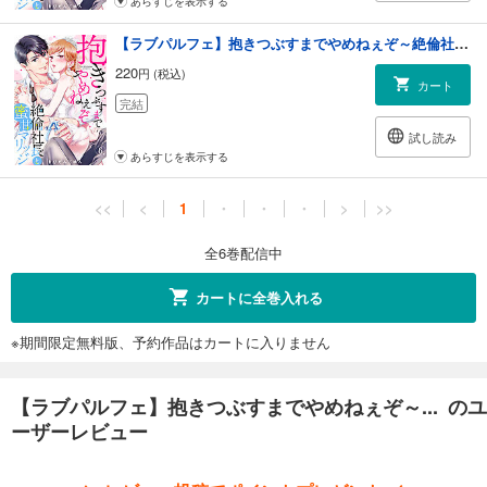
あらすじを表示する
【ラブパルフェ】抱きつぶすまでやめねぇぞ～絶倫社長と蜜甘マリッジ 6
220
円 (税込)
カート
完結
試し読み
あらすじを表示する
<<
<
1
・
・
・
>
>>
全6巻配信中
カートに全巻入れる
※期間限定無料版、予約作品はカートに入りません
【ラブパルフェ】抱きつぶすまでやめねぇぞ～... のユ
ーザーレビュー