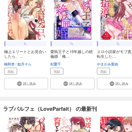
TL
TL
TL
極上エリートとお見合い
愛執王子と15年越しの絶
エロ小説家がモブ貴
したら、...
倫婚「俺...
転生した...
柚和杏
如月そら
杞憂千
やまかみ梨由
完結
完結
完結
試し読み
試し読み
試し読み
ラブパルフェ（LoveParfait） の最新刊