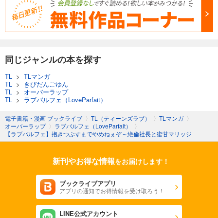
同じジャンルの本を探す
TL
>
TLマンガ
TL
>
きびだんごゆん
TL
>
オーバーラップ
TL
>
ラブパルフェ（LoveParfait）
電子書籍・漫画 ブックライブ
〉
TL（ティーンズラブ）
〉
TLマンガ
〉
オーバーラップ
〉
ラブパルフェ（LoveParfait）
〉
【ラブパルフェ】抱きつぶすまでやめねぇぞ～絶倫社長と蜜甘マリッジ
新刊やお得な情報
をお届けします！
ブックライブアプリ
アプリの通知でお得情報を受け取ろう！
LINE公式アカウント