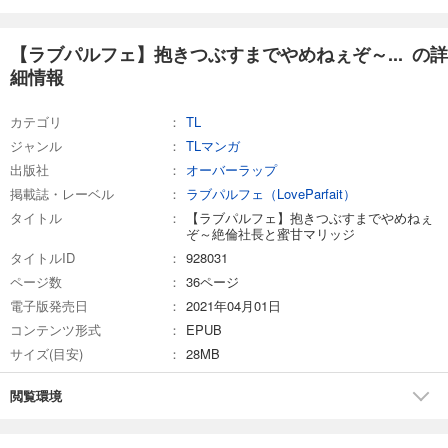
【ラブパルフェ】抱きつぶすまでやめねぇぞ～... の詳
細情報
カテゴリ
TL
ジャンル
TLマンガ
出版社
オーバーラップ
掲載誌・レーベル
ラブパルフェ（LoveParfait）
タイトル
【ラブパルフェ】抱きつぶすまでやめねぇ
ぞ～絶倫社長と蜜甘マリッジ
タイトルID
928031
ページ数
36ページ
電子版発売日
2021年04月01日
コンテンツ形式
EPUB
サイズ(目安)
28MB
閲覧環境