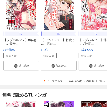
TL
TL
TL
【ラブパルフェ】8年越
【ラブパルフェ】竹虎く
【ラブパルフェ】甘
しの愛欲...
ん、私の...
レブ社長...
桜井飛鳥
しげる
一場あいみ
続巻入荷
続巻入荷
続巻入荷
試し読み
試し読み
試し読み
「ラブパルフェ（LoveParfait）」の最新刊一覧へ
無料で読めるTLマンガ