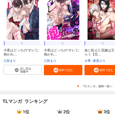
TL
TL
TL
今夜はどっちの“オレ”に
今夜はどっちの“オレ”に
血に飢えた花嫁は王
抱かれ...
抱かれ...
らう【完...
江田まり
江田まり
士季
東雲ユウ
試し読み
無料で読む
無料で読む
増量中
「TLマンガ」無料一覧へ
TLマンガ ランキング
1位
2位
3位