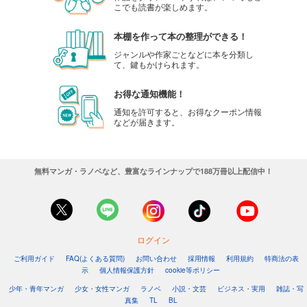
こでも読書が楽しめます。
本棚を作って本の整理ができる！
ジャンルや作家ごとなどに本を分類し
て、鍵もかけられます。
お得な通知機能！
通知を許可すると、お得なクーポン情報
などが届きます。
無料マンガ・ラノベなど、豊富なラインナップで188万冊以上配信中！
ログイン
ご利用ガイド
FAQ(よくある質問)
お問い合わせ
採用情報
利用規約
特商法の表
示
個人情報保護方針
cookie等ポリシー
少年・青年マンガ
少女・女性マンガ
ラノベ
小説・文芸
ビジネス・実用
雑誌・写
真集
TL
BL