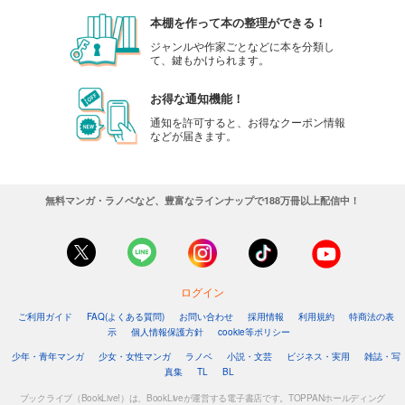
本棚を作って本の整理ができる！
ジャンルや作家ごとなどに本を分類し
て、鍵もかけられます。
お得な通知機能！
通知を許可すると、お得なクーポン情報
などが届きます。
無料マンガ・ラノベなど、豊富なラインナップで188万冊以上配信中！
ログイン
ご利用ガイド
FAQ(よくある質問)
お問い合わせ
採用情報
利用規約
特商法の表
示
個人情報保護方針
cookie等ポリシー
少年・青年マンガ
少女・女性マンガ
ラノベ
小説・文芸
ビジネス・実用
雑誌・写
真集
TL
BL
ブックライブ（BookLive!）は、BookLiveが運営する電子書店です。TOPPANホールディング