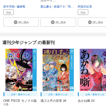
ルボード...
田中芳樹
藤崎竜
栗山廉士
萩鵜アキ
TEDDY
阿賀沢紅茶
完結
完結
試し読み
試し読み
試し読み
週刊少年ジャンプ の最新刊
少年・青年マンガ
少年・青年マンガ
少年・青年マンガ
ONE PIECE モノクロ版
逃げ上手の若君 26
あかね噺 23
115