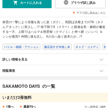
カート
カートに入れる
ブラウザ試し読み
試し読み
アプリ試し読みはこちら
あらすじを表示する
南雲の一撃により深傷を負った楽（ガク）。死闘は決着までのTA（タイ
SAKAMOTO DAYS 8
ムアタック）に突入し…!? 地下階でX（スラー）と殺連会長・麻樹が邂逅
する一方、上階ではハルマ＆熊埜御（クマノミ）と神々廻（シシバ）＆
459
円 (税込)
カート
シンが激突!! 仲間に後を託し、Xの元へ急ぐ坂本だが…!?
バトル・格闘・アクション
書店員すず木推し本
ギャグ・コメディ
映
試し読み
あらすじを表示する
詳しい情報を見る
SAKAMOTO DAYS 9
501
円 (税込)
カート
閲覧環境
試し読み
SAKAMOTO DAYS の一覧
あらすじを表示する
SAKAMOTO DAYS 10
いまだけ2冊無料
501
円 (税込)
カート
1巻へ
最新刊へ
11～20件目
/
28件