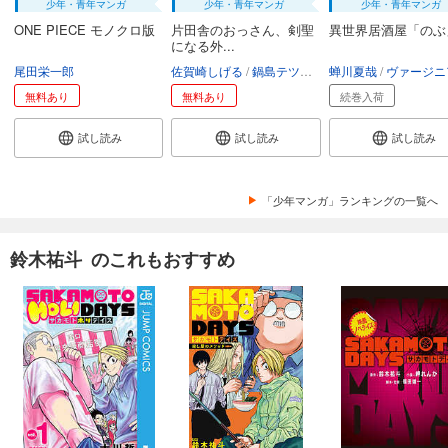
少年・青年マンガ
少年・青年マンガ
少年・青年マンガ
ONE PIECE モノクロ版
片田舎のおっさん、剣聖
異世界居酒屋「のぶ
になる外...
尾田栄一郎
佐賀崎しげる
鍋島テツヒロ
蝉川夏哉
空路恵
渡辺樹
ヴァージニア二
無料あり
無料あり
続巻入荷
試し読み
試し読み
試し読み
「少年マンガ」ランキングの一覧へ
鈴木祐斗 のこれもおすすめ