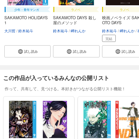
少年・青年マンガ
ラノベ
ラノベ
SAKAMOTO HOLIDAYS
SAKAMOTO DAYS 殺し
映画ノベライズ SA
1
屋のメソッド
OTO DAYS
大川哲
鈴木祐斗
鈴木祐斗
岬れんか
鈴木祐斗
岬れんか
福
完結
試し読み
試し読み
試し読み
この作品が入っているみんなの公開リスト
作って、共有して、見つける。本好きがつながる公開リスト機能！