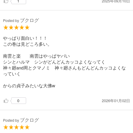
2025年09月10日
1
543
円 (税込)
カート
ブクログ
Posted by
試し読み
あらすじを表示する
やっぱり面白い！！！
SAKAMOTO DAYS 27
この巻は見どころ多い。
543
円 (税込)
カート
南雲と楽 南雲はやっぱヤバい
シンとハルマ シンがどんどんカッコよくなってく
試し読み
神々廻and周とクマノミ 神々廻さんもどんどんカッコよくな
あらすじを表示する
っていく
SAKAMOTO DAYS 28
からの貞子みたいな大佛w
572
円 (税込)
カート
続巻入荷
2026年01月02日
0
試し読み
あらすじを表示する
ブクログ
Posted by