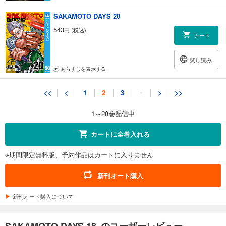
SAKAMOTO DAYS 20
543
円 (税込)
カート
試し読み
あらすじを表示する
SAKAMOTO DAYS 21
<<
<
1
2
3
・
>
>>
543
円 (税込)
カート
1～28巻配信中
試し読み
カートに全巻入れる
あらすじを表示する
※期間限定無料版、予約作品はカートに入りません
SAKAMOTO DAYS 22
543
円 (税込)
新刊オート購入
カート
新刊オート購入について
試し読み
あらすじを表示する