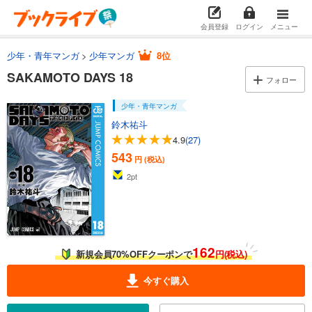
459
円 (税込)
カート
会員登録
ログイン
メニュー
試し読み
少年・青年マンガ
少年マンガ
8位
あらすじを表示する
SAKAMOTO DAYS 18
フォロー
SAKAMOTO DAYS 5
459
少年・青年マンガ
円 (税込)
カート
鈴木祐斗
4.9
(27)
試し読み
543
円 (税込)
あらすじを表示する
2
pt
SAKAMOTO DAYS 6
459
円 (税込)
カート
試し読み
162
新規会員70%OFFクーポンで
円(税込)
あらすじを表示する
今すぐ購入
SAKAMOTO DAYS 7
459
円 (税込)