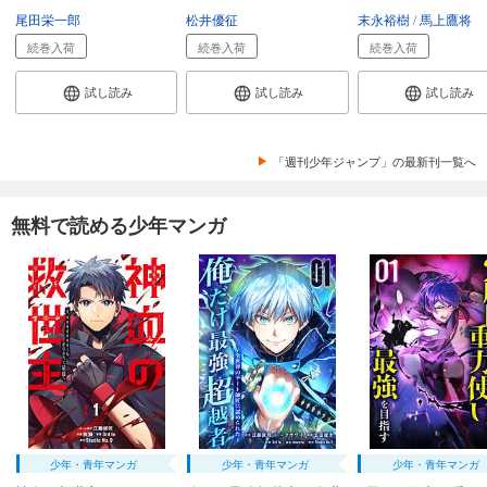
尾田栄一郎
松井優征
末永裕樹
馬上鷹将
続巻入荷
続巻入荷
続巻入荷
試し読み
試し読み
試し読み
「週刊少年ジャンプ」の最新刊一覧へ
無料で読める少年マンガ
少年・青年マンガ
少年・青年マンガ
少年・青年マンガ