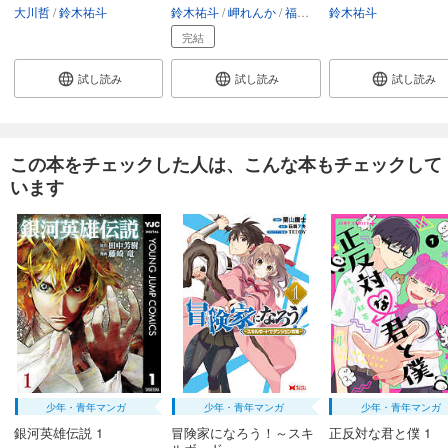
大川哲
鈴木祐斗
鈴木祐斗
岬れんか
福田雄一
鈴木祐斗
完結
試し読み
試し読み
試し読み
この本をチェックした人は、こんな本もチェックして
います
少年・青年マンガ
少年・青年マンガ
少年・青年マンガ
銀河英雄伝説 1
冒険家になろう！～スキ
正反対な君と僕 1