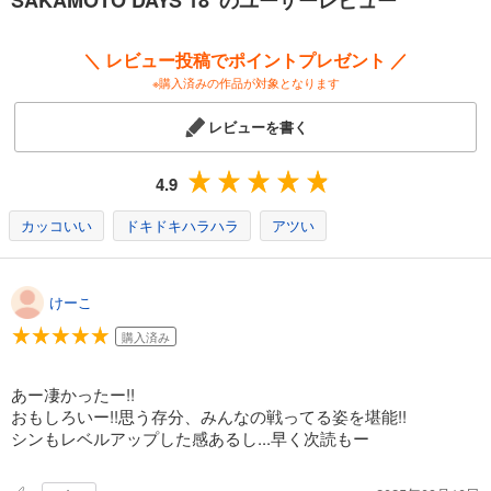
SAKAMOTO DAYS 18 のユーザーレビュー
SAKAMOTO DAYS 23
543
円 (税込)
＼ レビュー投稿でポイントプレゼント ／
カート
※購入済みの作品が対象となります
試し読み
レビューを書く
あらすじを表示する
SAKAMOTO DAYS 24
4.9
543
円 (税込)
カート
カッコいい
ドキドキハラハラ
アツい
試し読み
あらすじを表示する
けーこ
SAKAMOTO DAYS 25
購入済み
543
円 (税込)
カート
あー凄かったー!!
おもしろいー!!思う存分、みんなの戦ってる姿を堪能!!
試し読み
シンもレベルアップした感あるし...早く次読もー
あらすじを表示する
SAKAMOTO DAYS 26