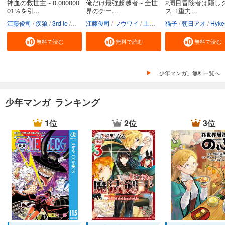
神血の救世主～0.000000
俺だけ最強超越者～全世
2周目冒険者は隠し
01％を引...
界のチー...
ス〈重力...
江藤俊司
疾狼
3rd Ie
Studio No.9
江藤俊司
フウワイ
土田健太
猫子
3rd Ie
朝日アオ
maruco
HykeC
St
無料で読む
無料で読む
無料で読む
「少年マンガ」無料一覧へ
少年マンガ ランキング
1位
2位
3位