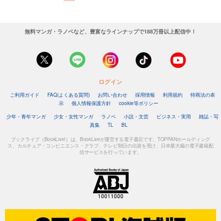
無料マンガ・ラノベなど、豊富なラインナップで188万冊以上配信中！
ログイン
ご利用ガイド
FAQ(よくある質問)
お問い合わせ
採用情報
利用規約
特商法の表
示
個人情報保護方針
cookie等ポリシー
少年・青年マンガ
少女・女性マンガ
ラノベ
小説・文芸
ビジネス・実用
雑誌・写
真集
TL
BL
ブックライブ（BookLive!）は、BookLiveが運営する電子書店です。TOPPANホールディング
ス、カルチュア・コンビニエンス・クラブ、テレビ朝日の出資を受け、日本最大級の電子書籍配
信サービスを行っています。