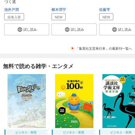
づく道
池井戸潤
櫛木理宇
佐藤雫
続巻入荷
NEW
NEW
試し読み
試し読み
試し読み
「集英社文芸単行本」の最新刊一覧へ
無料で読める雑学・エンタメ
ビジネス・実用
ビジネス・実用
ビジネス・実用