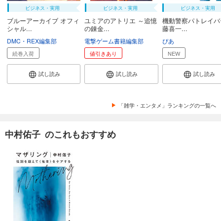
ビジネス・実用
ビジネス・実用
ビジネス・実用
ブルーアーカイブ オフィ
ユミアのアトリエ ～追憶
機動警察パトレイバ
シャル...
の錬金...
藤喜一...
DMC・REX編集部
電撃ゲーム書籍編集部
ぴあ
続巻入荷
値引きあり
NEW
試し読み
試し読み
試し読み
「雑学・エンタメ」ランキングの一覧へ
中村佑子 のこれもおすすめ