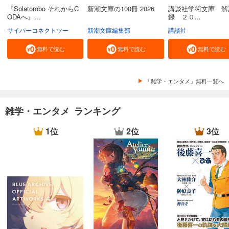
『Solatorobo それからC
新潮文庫の100冊 2026
講談社学術文庫 解
ODAへ』...
録 ２０...
サイバーコネクトツー
新潮文庫編集部
講談社
無料で読む
無料で読む
無料で読む
「雑学・エンタメ」無料一覧へ
雑学・エンタメ ランキング
1位
2位
3位