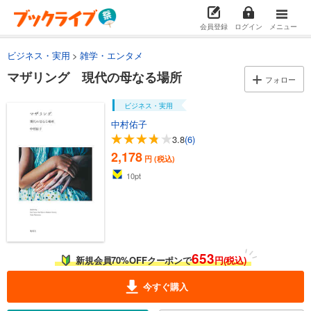
会員登録
ログイン
メニュー
ビジネス・実用
雑学・エンタメ
マザリング 現代の母なる場所
フォロー
ビジネス・実用
中村佑子
3.8
(6)
2,178
円 (税込)
10
pt
653
新規会員70%OFFクーポンで
円(税込)
今すぐ購入