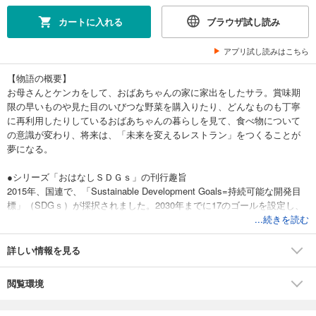
カートに入れる
ブラウザ試し読み
アプリ試し読みはこちら
【物語の概要】
お母さんとケンカをして、おばあちゃんの家に家出をしたサラ。賞味期
限の早いものや見た目のいびつな野菜を購入りたり、どんなものも丁寧
に再利用したりしているおばあちゃんの暮らしを見て、食べ物について
の意識が変わり、将来は、「未来を変えるレストラン」をつくることが
夢になる。
●シリーズ「おはなしＳＤＧｓ」の刊行趣旨
2015年、国連で、「Sustainable Development Goals=持続可能な開発目
標」（SDGｓ）が採択されました。2030年までに17のゴールを設定し、
先進国も新興国も途上国も、国も企業もNPOも個人も、垣根を超えて協
...続きを読む
力していこうという取り組みです。日本の学校現場も、より良い未来を
つくっていくための指針としてＳＤＧｓを子どもたちに伝えるべく、授
詳しい情報を見る
業に取り入れ始めました。
このシリーズは、大人でも理解の難しいＳＤＧｓの概念について子ども
閲覧環境
たちにわかりやすく伝えるため、すべて「物語」のかたちでつくられて
います。キャラクターたちが織りなすストーリーを読んでいくうちに、