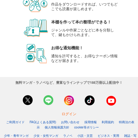
作品をダウンロードすれば、いつでもど
こでも読書が楽しめます。
本棚を作って本の整理ができる！
ジャンルや作家ごとなどに本を分類し
て、鍵もかけられます。
お得な通知機能！
通知を許可すると、お得なクーポン情報
などが届きます。
無料マンガ・ラノベなど、豊富なラインナップで188万冊以上配信中！
ログイン
ご利用ガイド
FAQ(よくある質問)
お問い合わせ
採用情報
利用規約
特商法の表
示
個人情報保護方針
cookie等ポリシー
少年・青年マンガ
少女・女性マンガ
ラノベ
小説・文芸
ビジネス・実用
雑誌・写