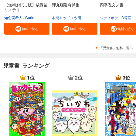
【無料お試し版】放課後
弾丸爛漫奇譚集
四字呪文ノ書
ミステリ...
知念実希人
Gurin.
本間キッド（や団）
シティホテル3号室
無料で読む
無料で読む
無料で読む
「児童書」無料一覧へ
児童書 ランキング
1位
2位
3位