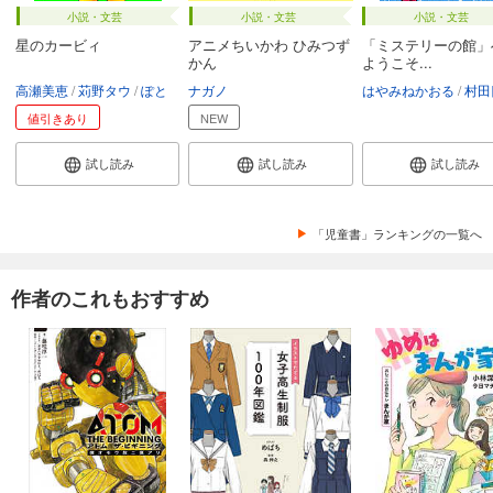
小説・文芸
小説・文芸
小説・文芸
星のカービィ
アニメちいかわ ひみつず
「ミステリーの館」
かん
ようこそ...
高瀬美恵
苅野タウ
ぽと
ナガノ
はやみねかおる
村田
値引きあり
NEW
試し読み
試し読み
試し読み
「児童書」ランキングの一覧へ
作者のこれもおすすめ