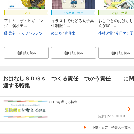
ラノベ
ビジネス・実用
小説・文芸
アトム ザ・ビギニン
イラストでたどる女子高
おしごとのおはなし
グ 僕オモ...
生制服１...
んが家 ...
藤咲淳一
カサハラテツロー
めばち
めばち
森伸之
小林深雪
今日マチ子
試し読み
試し読み
試し読み
おはなしＳＤＧｓ つくる責任 つかう責任 ... に関
連する特集
SDGsを考える特集
更新日:2021/09/03
「小説・文芸」特集の一覧へ