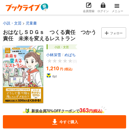
会員登録
ログイン
メニュー
小説・文芸
児童書
おはなしＳＤＧｓ つくる責任 つかう
フォロー
責任 未来を変えるレストラン
小説・文芸
小林深雪
/
めばち
-
(0)
1,210
円 (税込)
6
pt
363
新規会員70%OFFクーポンで
円(税込)
今すぐ購入