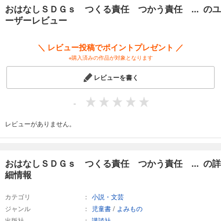
自分の何気ない行動が世界とつながっていることを実感できるつくりに
おはなしＳＤＧｓ つくる責任 つかう責任 ... のユ
します。小学校高学年以上を対象といたします。
ーザーレビュー
●シリーズ「おはなしＳＤＧｓ」の特色
・各児童文学賞受賞作家やベストセラー作家など、現代を代表する一流
＼ レビュー投稿でポイントプレゼント ／
童話作家の書き下ろし作品です。「物語の楽しさ」を第一に書かれた作
※購入済みの作品が対象となります
品は、どの一冊をとっても、すぐれた児童小説として楽しむことができ
ます。
レビューを書く
・実力のあるイラストレーターによる挿絵が多数掲載され、確実に物語
を読み通す手助けとなります。
・各巻とも、ＳＤＧｓが掲げる17のゴールのうちの一つがテーマとなっ
-
ており、いま世界が協力してその目標に向かわなくてはならない理由が
自然と理解できるストーリーが展開されます。
レビューがありません。
・本文中に、物語とリンクさせるかたちで、関連する図表、グラフ、年
表などが入ります。さらに、各巻の巻末で、テーマとしたＳＤＧｓのゴ
ールについてくわしく解説しますので、テーマ学習の教材としても使用
できます。
おはなしＳＤＧｓ つくる責任 つかう責任 ... の詳
・ＳＤＧｓ全体について解説する「総論編」も刊行します。さまざまな
細情報
ゴールをテーマにした物語と、「総論編」を併読することで、ＳＤＧｓ
についての理解がさらに深まるように設計されています。
カテゴリ
小説・文芸
・Ａ５判、80ページ（一部カラー）。朝読書にもぴったりのボリューム
です。
ジャンル
児童書
/
よみもの
出版社
講談社