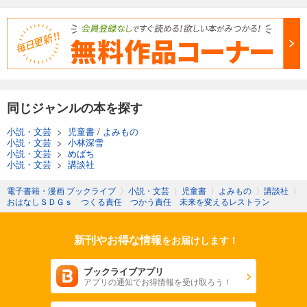
同じジャンルの本を探す
小説・文芸
>
児童書
/
よみもの
小説・文芸
>
小林深雪
小説・文芸
>
めばち
小説・文芸
>
講談社
電子書籍・漫画 ブックライブ
〉
小説・文芸
〉
児童書
〉
よみもの
〉
講談社
〉
おはなしＳＤＧｓ つくる責任 つかう責任 未来を変えるレストラン
新刊やお得な情報
をお届けします！
ブックライブアプリ
アプリの通知でお得情報を受け取ろう！