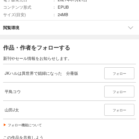
コンテンツ形式
EPUB
JKハルは異世界で娼婦になった 分冊版第19巻
サイズ(目安)
24MB
165
円 (税込)
カート
完結
閲覧環境
試し読み
あらすじを表示する
作品・作者をフォローする
JKハルは異世界で娼婦になった 分冊版第20巻
新刊やセール情報をお知らせします。
165
円 (税込)
カート
完結
JKハルは異世界で娼婦になった 分冊版
フォロー
試し読み
あらすじを表示する
平鳥コウ
フォロー
JKハルは異世界で娼婦になった 分冊版第21巻
165
円 (税込)
カート
山田J太
フォロー
完結
試し読み
フォロー機能について
あらすじを表示する
この作品を共有しよう