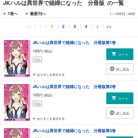
JKハルは異世界で娼婦になった 分冊版 の一覧
1巻へ
最新刊へ
1～10件目
/
44件
<<
<
1
2
3
4
>
>>
JKハルは異世界で娼婦になった 分冊版第1巻
165
円 (税込)
カート
完結
試し読み
あらすじを表示する
JKハルは異世界で娼婦になった 分冊版第2巻
165
円 (税込)
カート
完結
試し読み
あらすじを表示する
JKハルは異世界で娼婦になった 分冊版第3巻