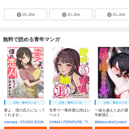
カート
完結
試し読み
試し読み
試し読み
試し読み
あらすじを表示する
JKハルは異世界で娼婦になった 分冊版第29巻
無料で読める青年マンガ
165
円 (税込)
カート
完結
試し読み
あらすじを表示する
JKハルは異世界で娼婦になった 分冊版第30巻
165
円 (税込)
カート
完結
試し読み
少年・青年マンガ
少年・青年マンガ
少年・青年マンガ
あらすじを表示する
妻よ、僕の恋人になって
世界で一番綺麗な姉はレ
一線を越えたあの夏
JKハルは異世界で娼婦になった 分冊版第31巻
くれませ...
ベル１
年齢版】...
165
mamaya
STUDIO ZOON
CHINA LITERATURE
Tiankongshu Mangongchang
WebtoonKoiContent
円 (税込)
カート