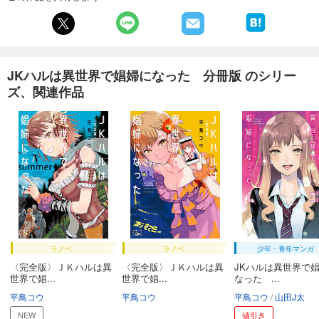
JKハルは異世界で娼婦になった 分冊版第22巻
165
円 (税込)
カート
完結
試し読み
JKハルは異世界で娼婦になった 分冊版 のシリー
あらすじを表示する
ズ、関連作品
JKハルは異世界で娼婦になった 分冊版第23巻
165
円 (税込)
カート
完結
試し読み
あらすじを表示する
JKハルは異世界で娼婦になった 分冊版第24巻
165
円 (税込)
カート
完結
ラノベ
ラノベ
少年・青年マンガ
〈完全版〉ＪＫハルは異
〈完全版〉ＪＫハルは異
JKハルは異世界で
試し読み
世界で娼...
世界で娼...
なった ...
あらすじを表示する
平鳥コウ
平鳥コウ
平鳥コウ
山田J太
JKハルは異世界で娼婦になった 分冊版第25巻
NEW
値引き