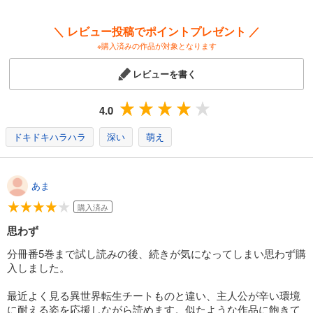
試し読み
あらすじを表示する
＼ レビュー投稿でポイントプレゼント ／
JKハルは異世界で娼婦になった 分冊版第13巻
※購入済みの作品が対象となります
165
円 (税込)
カート
レビューを書く
完結
試し読み
4.0
あらすじを表示する
ドキドキハラハラ
深い
萌え
JKハルは異世界で娼婦になった 分冊版第14巻
165
円 (税込)
カート
完結
あま
試し読み
購入済み
あらすじを表示する
思わず
JKハルは異世界で娼婦になった 分冊版第15巻
分冊番5巻まで試し読みの後、続きが気になってしまい思わず購
165
円 (税込)
入しました。
カート
完結
最近よく見る異世界転生チートものと違い、主人公が辛い環境
試し読み
に耐える姿を応援しながら読めます。似たような作品に飽きて