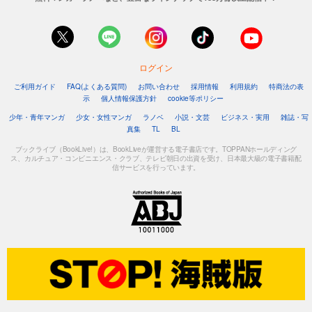
ログイン
ご利用ガイド
FAQ(よくある質問)
お問い合わせ
採用情報
利用規約
特商法の表
示
個人情報保護方針
cookie等ポリシー
少年・青年マンガ
少女・女性マンガ
ラノベ
小説・文芸
ビジネス・実用
雑誌・写
真集
TL
BL
ブックライブ（BookLive!）は、BookLiveが運営する電子書店です。TOPPANホールディング
ス、カルチュア・コンビニエンス・クラブ、テレビ朝日の出資を受け、日本最大級の電子書籍配
信サービスを行っています。