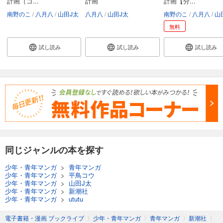
計画（コ...
計画
計画【分...
あらすじを表示する
南野のこ
八月八
山田J太
八月八
山田J太
南野のこ
八月八
山
JKハルは異世界で娼婦になった 分冊版第38巻
無料
165
円 (税込)
カート
試し読み
試し読み
試し読み
完結
試し読み
あらすじを表示する
JKハルは異世界で娼婦になった 分冊版第39巻
165
円 (税込)
カート
完結
試し読み
同じジャンルの本を探す
あらすじを表示する
少年・青年マンガ
>
青年マンガ
JKハルは異世界で娼婦になった 分冊版第40巻
少年・青年マンガ
>
平鳥コウ
165
少年・青年マンガ
>
山田J太
円 (税込)
カート
少年・青年マンガ
>
新潮社
完結
少年・青年マンガ
>
ututu
試し読み
電子書籍・漫画 ブックライブ
〉
少年・青年マンガ
〉
青年マンガ
〉
新潮社
〉
あらすじを表示する