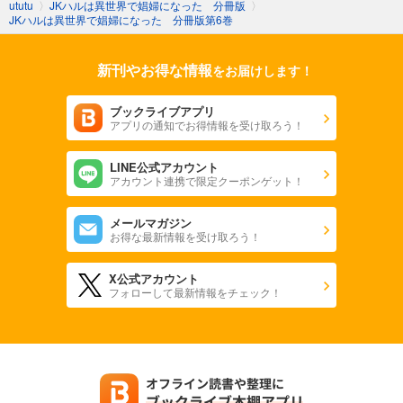
ututu
〉
JKハルは異世界で娼婦になった 分冊版
〉
JKハルは異世界で娼婦になった 分冊版第6巻
JKハルは異世界で娼婦になった 分冊版第41巻
165
円 (税込)
カート
新刊やお得な情報
をお届けします！
完結
試し読み
ブックライブアプリ
アプリの通知でお得情報を受け取ろう！
あらすじを表示する
JKハルは異世界で娼婦になった 分冊版第42巻
LINE公式アカウント
アカウント連携で限定クーポンゲット！
165
円 (税込)
カート
完結
メールマガジン
お得な最新情報を受け取ろう！
試し読み
あらすじを表示する
X公式アカウント
JKハルは異世界で娼婦になった 分冊版第43巻
フォローして最新情報をチェック！
165
円 (税込)
カート
完結
試し読み
あらすじを表示する