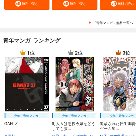
完結
無料で読む
無料で読む
無料で読む
試し読み
あらすじを表示する
「青年マンガ」無料一覧へ
JKハルは異世界で娼婦になった 分冊版第32巻
165
円 (税込)
青年マンガ ランキング
カート
完結
1位
2位
3位
試し読み
あらすじを表示する
JKハルは異世界で娼婦になった 分冊版第33巻
165
円 (税込)
カート
完結
試し読み
あらすじを表示する
JKハルは異世界で娼婦になった 分冊版第34巻
少年・青年マンガ
少年・青年マンガ
少年・青年マンガ
165
円 (税込)
GANTZ
町人Ａは悪役令嬢をどう
追放された転生重騎
カート
しても救...
ゲーム知...
完結
奥浩哉
目黒三吉
一色孝太郎
Parum
猫子
武六甲理衣
じゃい