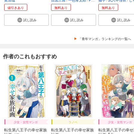
試し読み
値引きあり
無料あり
無料あり
あらすじを表示する
試し読み
試し読み
試し読み
JKハルは異世界で娼婦になった 分冊版第35巻
165
円 (税込)
カート
完結
「青年マンガ」ランキングの一覧へ
試し読み
あらすじを表示する
作者のこれもおすすめ
JKハルは異世界で娼婦になった 分冊版第36巻
165
円 (税込)
カート
完結
試し読み
あらすじを表示する
JKハルは異世界で娼婦になった 分冊版第37巻
165
円 (税込)
カート
少女・女性マンガ
ラノベ
少女・女性マンガ
完結
転生第八王子の幸せ家族
転生第八王子の幸せ家族
転生第八王子の幸せ
試し読み