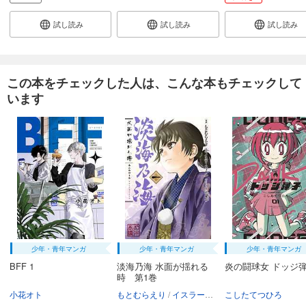
165
円 (税込)
カート
試し読み
試し読み
試し読み
完結
試し読み
あらすじを表示する
この本をチェックした人は、こんな本もチェックして
JKハルは異世界で娼婦になった 分冊版第26巻
います
165
円 (税込)
カート
完結
試し読み
あらすじを表示する
JKハルは異世界で娼婦になった 分冊版第27巻
165
円 (税込)
カート
完結
試し読み
少年・青年マンガ
少年・青年マンガ
少年・青年マンガ
あらすじを表示する
BFF 1
淡海乃海 水面が揺れる
炎の闘球女 ドッジ弾
時 第1巻
JKハルは異世界で娼婦になった 分冊版第28巻
小花オト
もとむらえり
イスラーフィール
こしたてつひろ
碧風羽
165
円 (税込)