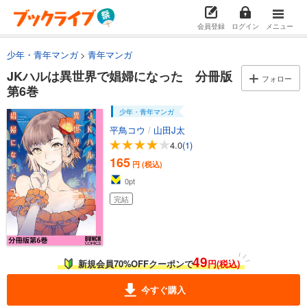
会員登録
ログイン
メニュー
少年・青年マンガ
青年マンガ
JKハルは異世界で娼婦になった 分冊版
フォロー
第6巻
少年・青年マンガ
平鳥コウ
/
山田J太
4.0
(1)
165
円 (税込)
0
pt
完結
49
新規会員70%OFFクーポンで
円(税込)
今すぐ購入