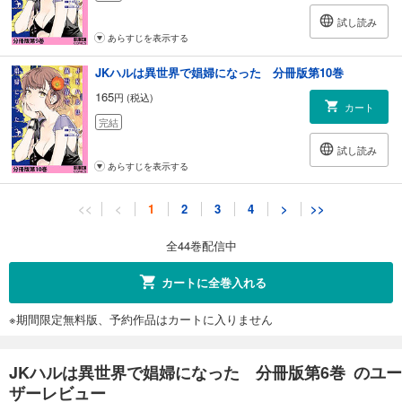
試し読み
あらすじを表示する
JKハルは異世界で娼婦になった 分冊版第10巻
165
円 (税込)
カート
完結
試し読み
あらすじを表示する
JKハルは異世界で娼婦になった 分冊版第11巻
<<
<
1
2
3
4
>
>>
165
円 (税込)
カート
全44巻配信中
完結
試し読み
カートに全巻入れる
あらすじを表示する
※期間限定無料版、予約作品はカートに入りません
JKハルは異世界で娼婦になった 分冊版第12巻
165
円 (税込)
カート
JKハルは異世界で娼婦になった 分冊版第6巻 のユー
完結
ザーレビュー