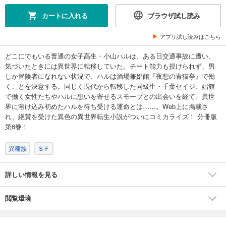
カートに入れる
ブラウザ試し読み
アプリ試し読みはこちら
どこにでもいる普通の女子高生・小山ハルは、ある日交通事故に遭い、
気づいたときには異世界に転移していた。チート能力も授けられず、男
しか冒険者になれない状況で、ハルは酒場兼娼館『夜想の青猫亭』で働
くことを決意する。同じく現代から転移した同級生・千葉セイジ、娼館
で働く女性たちやハルに想いを寄せるスモーブとの出会いを経て、異世
界に溶け込み初めたハルを待ち受ける運命とは……。Web上に掲載さ
れ、絶賛を受けた異色の異世界転生小説がついにコミカライズ！ 分冊版
第6巻！
異種族
ＳＦ
詳しい情報を見る
閲覧環境