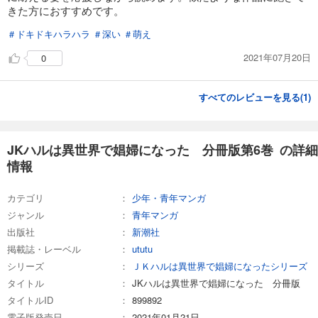
あらすじを表示する
きた方におすすめです。
JKハルは異世界で娼婦になった 分冊版第16巻
＃ドキドキハラハラ
＃深い
＃萌え
165
円 (税込)
2021年07月20日
0
カート
完結
試し読み
すべてのレビューを見る(
1
)
あらすじを表示する
JKハルは異世界で娼婦になった 分冊版第17巻
JKハルは異世界で娼婦になった 分冊版第6巻 の詳細
165
円 (税込)
カート
情報
完結
試し読み
カテゴリ
少年・青年マンガ
あらすじを表示する
ジャンル
青年マンガ
出版社
新潮社
JKハルは異世界で娼婦になった 分冊版第18巻
掲載誌・レーベル
ututu
165
円 (税込)
カート
シリーズ
ＪＫハルは異世界で娼婦になったシリーズ
完結
タイトル
JKハルは異世界で娼婦になった 分冊版
試し読み
タイトルID
899892
あらすじを表示する
電子版発売日
2021年01月21日