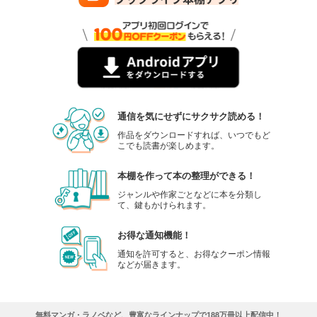
JKハルは異世界で娼婦になった 分冊版第44巻（完）
165
円 (税込)
カート
完結
試し読み
あらすじを表示する
通信を気にせずにサクサク読める！
作品をダウンロードすれば、いつでもど
こでも読書が楽しめます。
本棚を作って本の整理ができる！
ジャンルや作家ごとなどに本を分類し
て、鍵もかけられます。
お得な通知機能！
通知を許可すると、お得なクーポン情報
などが届きます。
無料マンガ・ラノベなど、豊富なラインナップで188万冊以上配信中！