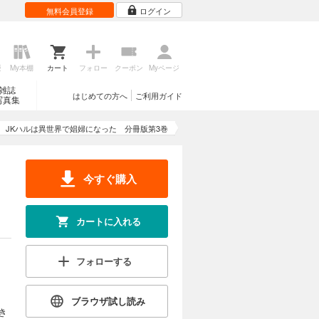
無料会員登録
ログイン
歴
My本棚
カート
フォロー
クーポン
Myページ
雑誌
はじめての方へ
ご利用ガイド
写真集
JKハルは異世界で娼婦になった 分冊版第3巻
今すぐ購入
カートに入れる
フォローする
ブラウザ試し読み
き