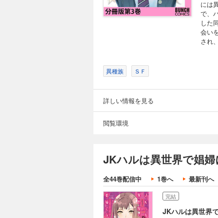
には
で、
した
会い
され
異種族
ＳＦ
詳しい情報を見る
閲覧環境
JKハルは異世界で娼婦
全44巻配信中
1巻へ
最新刊へ
完結
JKハルは異世界