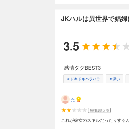
JKハルは異世界
165円 (税込)
JKハルは異世界で娼婦
どこにでもいる普通
チート能力も授けら
する。同じく現代か
いを経て、異世界に
3.5
界転生小説がついに
完結
JKハルは異世界
165円 (税込)
感情タグBEST3
どこにでもいる普通
チート能力も授けら
＃ドキドキハラハラ
する。同じく現代か
＃深い
いを経て、異世界に
界転生小説がついに
完結
た
JKハルは異世界
165円 (税込)
無料版購入済
どこにでもいる普通
これが彼女のスキルだったりする
チート能力も授けら
する。同じく現代か