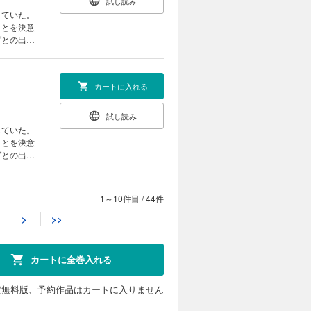
試し読み
していた。
ことを決意
ブとの出会
異色の異世
カートに入れる
試し読み
していた。
ことを決意
ブとの出会
異色の異世
1～10件目
/
44件
カートに入れる
>
>>
試し読み
していた。
ことを決意
カートに全巻入れる
ブとの出会
異色の異世
定無料版、予約作品はカートに入りません