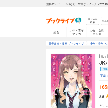
無料マンガ・ラノベなど、豊富なラインナップで18
絞り込み
検索
少年・青年
少女・女性
総合
マンガ
マンガ
電子書籍・漫画 ブックライブ
少年・青年マ
完結
J
少年
平鳥
165
3.5
どこ