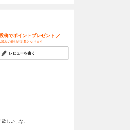
カートに入れる
試し読み
していた。
ことを決意
ブとの出会
ー投稿でポイントプレゼント ／
異色の異世
入済みの作品が対象となります
カートに入れる
レビューを書く
試し読み
していた。
ことを決意
ブとの出会
異色の異世
カートに入れる
試し読み
していた。
て欲しいしな。
ことを決意
ブとの出会