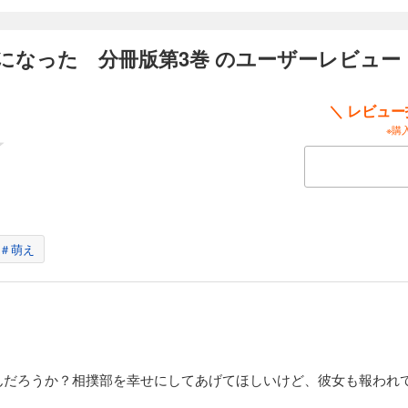
で娼婦になった 分冊版第12巻
になった 分冊版第3巻 のユーザーレビュー
の女子高生・小山ハルは、ある日交通事故に遭い、気づいたときには異世界に転移
れず、男しか冒険者になれない状況で、ハルは酒場兼娼館『夜想の青猫亭』で働く
ら転移した同級生・千葉セイジ、娼館で働く女性たちやハルに想いを寄せるスモー
＼ レビュ
溶け込み初めたハルを待ち受ける運命とは……。Web上に掲載され、絶賛を受けた
コミカライズ！ 分冊版第12巻！
※購
で娼婦になった 分冊版第13巻
の女子高生・小山ハルは、ある日交通事故に遭い、気づいたときには異世界に転移
れず、男しか冒険者になれない状況で、ハルは酒場兼娼館『夜想の青猫亭』で働く
ら転移した同級生・千葉セイジ、娼館で働く女性たちやハルに想いを寄せるスモー
＃萌え
溶け込み初めたハルを待ち受ける運命とは……。Web上に掲載され、絶賛を受けた
コミカライズ！ 分冊版第13巻！
で娼婦になった 分冊版第14巻
の女子高生・小山ハルは、ある日交通事故に遭い、気づいたときには異世界に転移
んだろうか？相撲部を幸せにしてあげてほしいけど、彼女も報われ
れず、男しか冒険者になれない状況で、ハルは酒場兼娼館『夜想の青猫亭』で働く
ら転移した同級生・千葉セイジ、娼館で働く女性たちやハルに想いを寄せるスモー