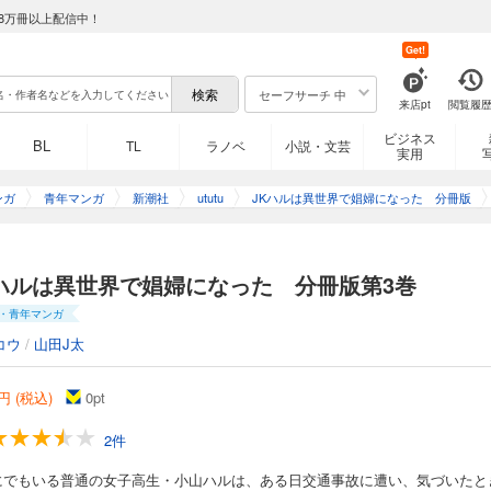
8万冊以上配信中！
Get!
セーフサーチ 中
来店pt
閲覧履
ビジネス
BL
TL
ラノベ
小説・文芸
実用
ンガ
青年マンガ
新潮社
ututu
JKハルは異世界で娼婦になった 分冊版
Kハルは異世界で娼婦になった 分冊版第3巻
・青年マンガ
コウ
/
山田J太
円 (税込)
0
pt
2件
にでもいる普通の女子高生・小山ハルは、ある日交通事故に遭い、気づいたと