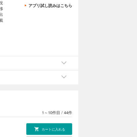
況
アプリ試し読みはこちら
移
出
載
1～10件目
/
44件
カートに入れる