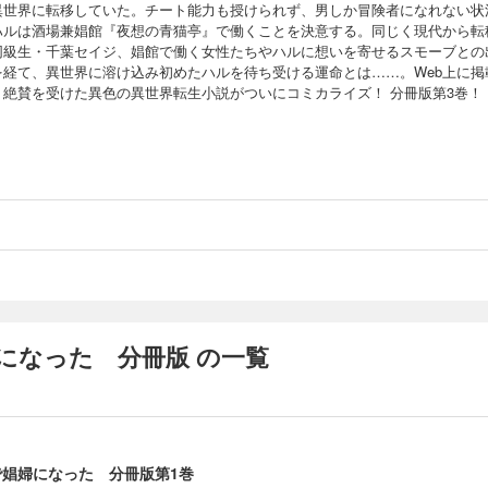
異世界に転移していた。チート能力も授けられず、男しか冒険者になれない状
ハルは酒場兼娼館『夜想の青猫亭』で働くことを決意する。同じく現代から転
同級生・千葉セイジ、娼館で働く女性たちやハルに想いを寄せるスモーブとの
を経て、異世界に溶け込み初めたハルを待ち受ける運命とは……。Web上に掲
、絶賛を受けた異色の異世界転生小説がついにコミカライズ！ 分冊版第3巻！
になった 分冊版 の一覧
で娼婦になった 分冊版第1巻