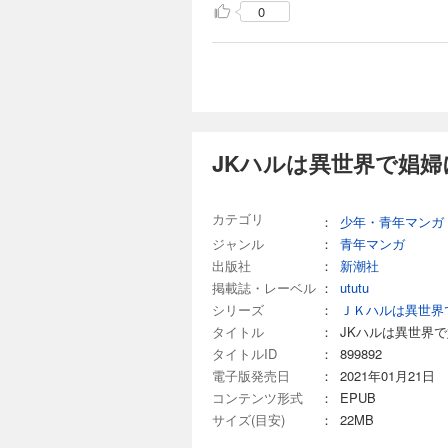
いを経て、異世界に
0
界転生小説がついに
完結
JKハルは異世界
165円 (税込)
どこにでもいる普通
チート能力も授けら
JKハルは異世界で娼婦
する。同じく現代か
いを経て、異世界に
界転生小説がついに
完結
カテゴリ
：
少年・青年マンガ
JKハルは異世界
ジャンル
：
青年マンガ
165円 (税込)
出版社
：
新潮社
掲載誌・レーベル
：
どこにでもいる普通
ututu
チート能力も授けら
シリーズ
：
ＪＫハルは異世界
する。同じく現代か
タイトル
：
JKハルは異世界
いを経て、異世界に
タイトルID
：
899892
界転生小説がついに
完結
電子版発売日
：
2021年01月21日
コンテンツ形式
：
EPUB
JKハルは異世界
サイズ(目安)
：
22MB
165円 (税込)