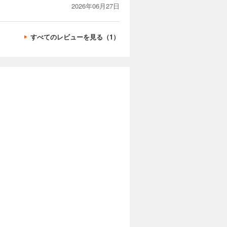
異色の異世
2026年06月27日
カートに入れる
すべてのレビューを見る（1）
試し読み
していた。
ことを決意
ブとの出会
異色の異世
カートに入れる
試し読み
していた。
ことを決意
ブとの出会
異色の異世
カートに入れる
試し読み