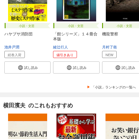
小説・文芸
小説・文芸
小説・文芸
ハヤブサ消防団
「館シリーズ」１４冊合
機龍警察
本版
池井戸潤
綾辻行人
月村了衛
続巻入荷
値引きあり
NEW
試し読み
試し読み
試し読み
「小説」ランキングの一覧へ
横田濱夫 のこれもおすすめ