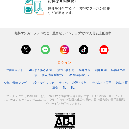
お得な通知機能！
通知を許可すると、お得なクーポン情報
などが届きます。
無料マンガ・ラノベなど、豊富なラインナップで188万冊以上配信中！
ログイン
ご利用ガイド
FAQ(よくある質問)
お問い合わせ
採用情報
利用規約
特商法の表
示
個人情報保護方針
cookie等ポリシー
少年・青年マンガ
少女・女性マンガ
ラノベ
小説・文芸
ビジネス・実用
雑誌・写
真集
TL
BL
ブックライブ（BookLive!）は、BookLiveが運営する電子書店です。TOPPANホールディング
ス、カルチュア・コンビニエンス・クラブ、テレビ朝日の出資を受け、日本最大級の電子書籍配
信サービスを行っています。