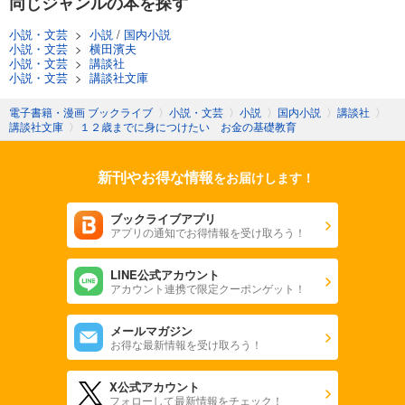
同じジャンルの本を探す
小説・文芸
>
小説
/
国内小説
小説・文芸
>
横田濱夫
小説・文芸
>
講談社
小説・文芸
>
講談社文庫
電子書籍・漫画 ブックライブ
〉
小説・文芸
〉
小説
〉
国内小説
〉
講談社
〉
講談社文庫
〉
１２歳までに身につけたい お金の基礎教育
新刊やお得な情報
をお届けします！
ブックライブアプリ
アプリの通知でお得情報を受け取ろう！
LINE公式アカウント
アカウント連携で限定クーポンゲット！
メールマガジン
お得な最新情報を受け取ろう！
X公式アカウント
フォローして最新情報をチェック！