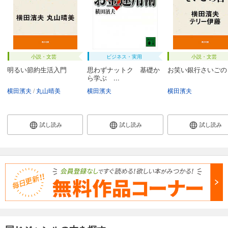
小説・文芸
ビジネス・実用
小説・文芸
明るい節約生活入門
思わずナットク 基礎か
お笑い銀行さいごの
ら学ぶ ...
横田濱夫
丸山晴美
横田濱夫
横田濱夫
試し読み
試し読み
試し読み