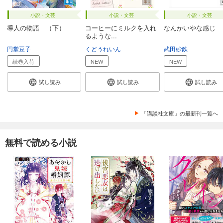
小説・文芸
小説・文芸
小説・文芸
導人の物語 （下）
コーヒーにミルクを入れ
なんかいやな感じ
るような...
円堂豆子
くどうれいん
武田砂鉄
続巻入荷
NEW
NEW
試し読み
試し読み
試し読み
「講談社文庫」の最新刊一覧へ
無料で読める小説