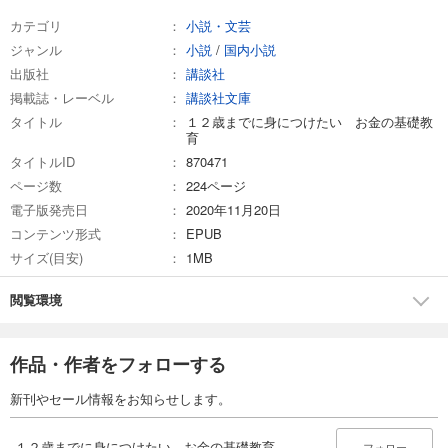
カテゴリ
小説・文芸
ジャンル
小説
/
国内小説
出版社
講談社
掲載誌・レーベル
講談社文庫
タイトル
１２歳までに身につけたい お金の基礎教
育
タイトルID
870471
ページ数
224ページ
電子版発売日
2020年11月20日
コンテンツ形式
EPUB
サイズ(目安)
1MB
閲覧環境
作品・作者をフォローする
新刊やセール情報をお知らせします。
１２歳までに身につけたい お金の基礎教育
フォロー