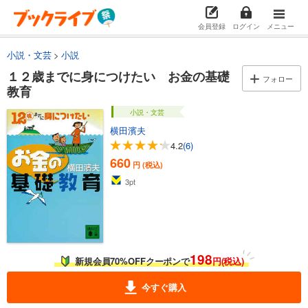
会員登録
ログイン
メニュー
小説・文芸
小説
１２歳までに身につけたい お金の基礎
フォロー
教育
小説・文芸
横田濱夫
4.2
(6)
660
円 (税込)
3
pt
198
新規会員70%OFFクーポンで
円(税込)
今すぐ購入