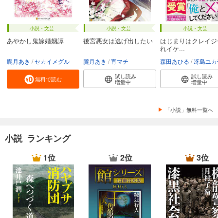
小説・文芸
小説・文芸
小説・文芸
あやかし鬼嫁婚姻譚
後宮悪女は逃げ出したい
はじまりはクレイジ
れイケ...
朧月あき
セカイメグル
朧月あき
宵マチ
森田あひる
冴島ユカ
試し読み
試し読み
無料で読む
増量中
増量中
「小説」無料一覧へ
小説 ランキング
1位
2位
3位