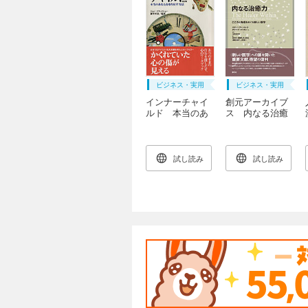
ビジネス・実用
ビジネス・実用
インナーチャイ
創元アーカイブ
ルド 本当のあ
ス 内なる治癒
なたを取り戻す
力 こころと免
方法〔改訂版〕
疫をめぐる新し
い医学
試し読み
試し読み