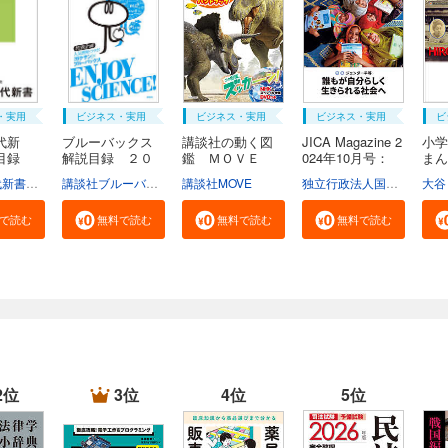
・実用
ビジネス・実用
ビジネス・実用
ビジネス・実用
ビ
代新
ブルーバックス
講談社の動く図
JICA Magazine 2
小学
説目録
解説目録 ２０
鑑 ＭＯＶＥ
024年10月号：
ま
２...
ま...
ジ...
広...
学芸部現代新書編集チーム
講談社ブルーバックス
講談社MOVE
独立行政法人国際協力機構
大谷
で読む
無料で読む
無料で読む
無料で読む
2位
3位
4位
5位