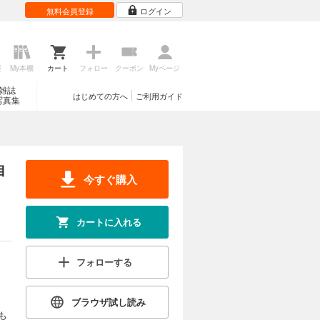
無料会員登録
ログイン
歴
My本棚
カート
フォロー
クーポン
Myページ
雑誌
はじめての方へ
ご利用ガイド
写真集
自
今すぐ購入
カートに入れる
フォローする
ブラウザ試し読み
も