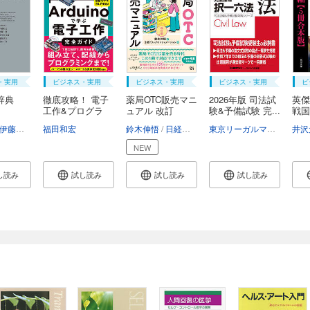
・実用
ビジネス・実用
ビジネス・実用
ビジネス・実用
ビ
辞典
徹底攻略！ 電子
薬局OTC販売マニ
2026年版 司法試
英
）
工作&プログラ
ュアル 改訂
験&予備試験 完...
戦国
ミ...
版 ...
合...
清水秀雄
伊藤眞
小早川光郎
南一幸
福田和宏
鈴木昇一
能見善久
西谷源展
山口厚
鈴木伸悟
日経ドラッグインフォメーション
東京リーガルマインドLEC総合研究所司法試験部
井沢
NEW
し読み
試し読み
試し読み
試し読み