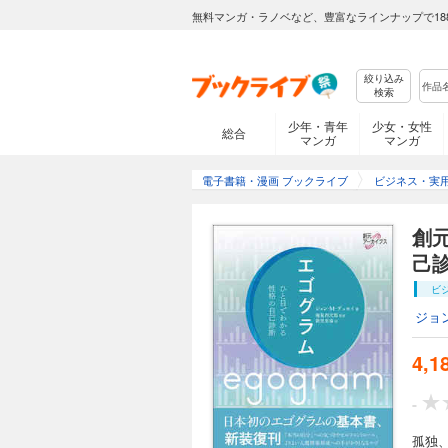
無料マンガ・ラノベなど、豊富なラインナップで18
絞り込み
検索
少年・青年
少女・女性
総合
マンガ
マンガ
電子書籍・漫画 ブックライブ
ビジネス・実
創
己
ビ
ジョ
4,1
-
孤独