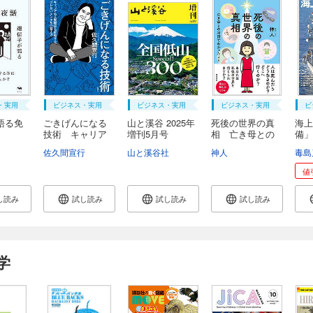
・実用
ビジネス・実用
ビジネス・実用
ビジネス・実用
ビ
語る免
ごきげんになる
山と溪谷 2025年
死後の世界の真
海上
技術 キャリア
増刊5月号
相 亡き母との
備
も...
対...
厳...
佐久間宣行
山と溪谷社
神人
毒島
値
し読み
試し読み
試し読み
試し読み
学