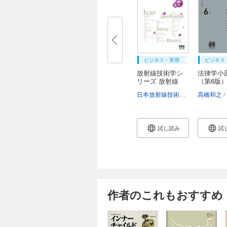
ビジネス・実用
ビジネス
放射線技術学シ
法律学小
リーズ 放射線
（第6版
安...
日本放射線技術学会
磯辺智範
高橋和之
試し読み
試
作者のこれもおすすめ