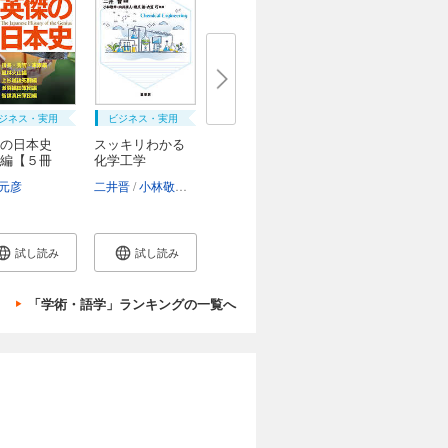
ジネス・実用
ビジネス・実用
傑の日本史
スッキリわかる
編【５冊
化学工学
元彦
二井晋
小林敬幸
向井康人
橋爪進
衣笠巧
試し読み
試し読み
「学術・語学」ランキングの一覧へ