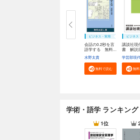
ビジネス・実用
ビジネス
会話の0.2秒を言
講談社現
語学する 無料...
書 解
２０...
水野太貴
無料で読む
無料
学術・語学 ランキング
1位