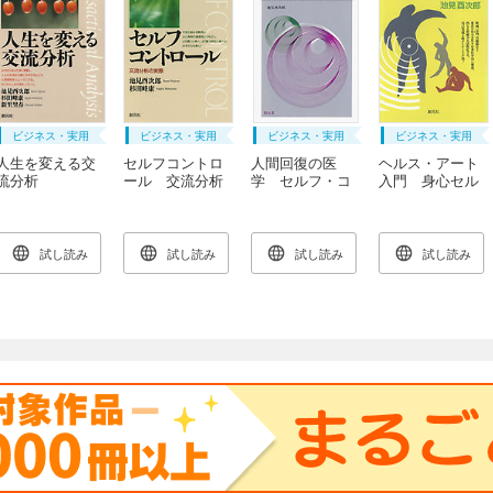
ビジネス・実用
ビジネス・実用
ビジネス・実用
ビジネス・実用
人生を変える交
セルフコントロ
人間回復の医
ヘルス・アート
流分析
ール 交流分析
学 セルフ・コ
入門 身心セル
の実際
ントロール医学
フ・コントロー
の展開
ルの展開
試し読み
試し読み
試し読み
試し読み