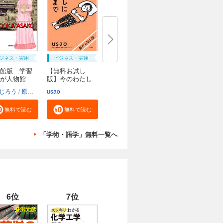
ジネス・実用
ビジネス・実用
館版 学習
【無料お試し
んが人物館
版】今のわたし
にな...
じろう
原口泉
usao
無料で読む
無料で読む
「学術・語学」無料一覧へ
6位
7位