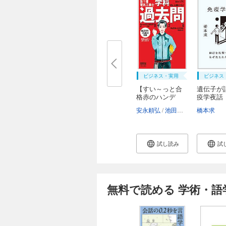
ビジネス・実用
ビジネス
【すい～っと合
遺伝子が
格赤のハンデ
疫学夜話
ィ】...
安永頼弘
池田紀芳
橋本求
試し読み
試
無料で読める 学術・語