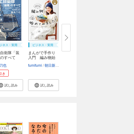
ジネス・実用
ビジネス・実用
自衛隊「装
まんがで手作り
」のすべて
入門 編み物始
め...
刀也
fumifumi
朝日新聞出版
引き
試し読み
試し読み