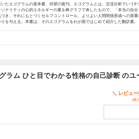
説いたエゴグラムの基本書、待望の復刊。エゴグラムとは、交流分析でいう5
ーソナリティの心的エネルギーの量を棒グラフで表したもので、「本当の自分
気づき、それにもとづくセルフコントロール、よりよい人間関係形成への貴重
かりを与える。本書は、そのエゴグラムをわが国ではじめて紹介した翻訳書。
グラム ひと目でわかる性格の自己診断 のユ
＼ レビュ
※購