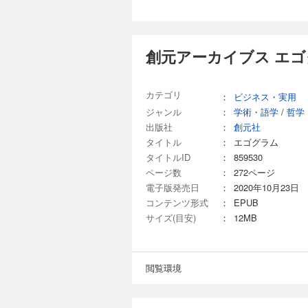
創元アーカイブス エゴ
カテゴリ
：
ビジネス・実用
ジャンル
：
学術・語学
/
哲学
出版社
：
創元社
タイトル
：
エゴグラム
タイトルID
：
859530
ページ数
：
272ページ
電子版発売日
：
2020年10月23日
コンテンツ形式
：
EPUB
サイズ(目安)
：
12MB
閲覧環境