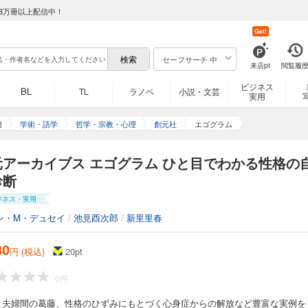
8万冊以上配信中！
Get!
セーフサーチ 中
来店pt
閲覧履
ビジネス
BL
TL
ラノベ
小説・文芸
実用
用
学術・語学
哲学・宗教・心理
創元社
エゴグラム
元アーカイブス エゴグラム ひと目でわかる性格の
診断
ジネス・実用
ン・M・デュセイ
/
池見酉次郎
/
新里里春
80
円 (税込)
20
pt
0件
、夫婦間の葛藤、性格のひずみにもとづく心身症からの解放など豊富な実例を