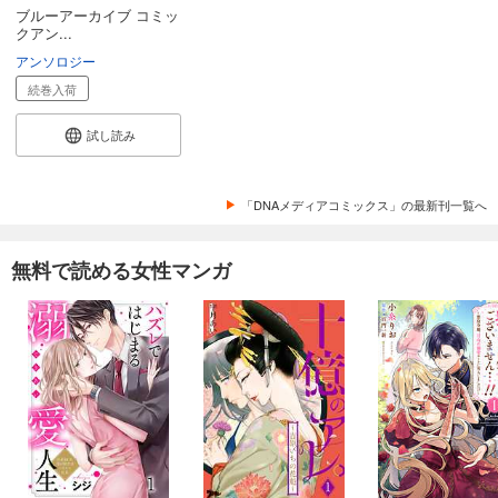
ブルーアーカイブ コミッ
クアン...
アンソロジー
続巻入荷
試し読み
「DNAメディアコミックス」の最新刊一覧へ
無料で読める女性マンガ