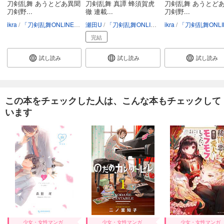
刀剣乱舞 あうとどあ異聞
刀剣乱舞 真譚 蜂須賀虎
刀剣乱舞 あうとど
刀剣野...
徹 連載...
刀剣野...
ikra
「刀剣乱舞ONLINE」より（DMM GAMES/NITRO PLUS）
瀬田U
「刀剣乱舞ONLINE」より（DMM GAMES/NITRO PLUS）
ikra
「刀剣乱舞ONLINE」より（DMM GAMES/NITRO
CAMP HACK
完結
試し読み
試し読み
試し読み
この本をチェックした人は、こんな本もチェックして
います
少女・女性マンガ
少女・女性マンガ
少女・女性マンガ