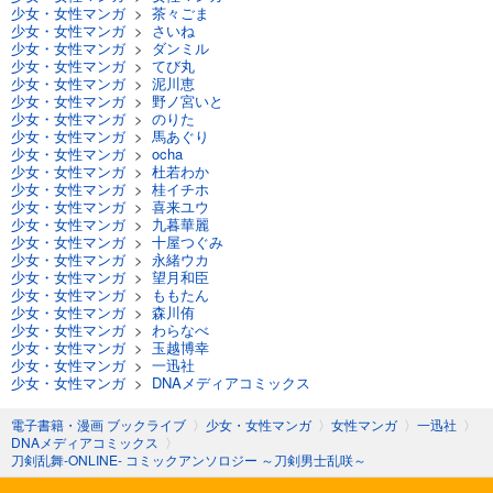
少女・女性マンガ
>
茶々ごま
少女・女性マンガ
>
さいね
少女・女性マンガ
>
ダンミル
少女・女性マンガ
>
てび丸
少女・女性マンガ
>
泥川恵
少女・女性マンガ
>
野ノ宮いと
少女・女性マンガ
>
のりた
少女・女性マンガ
>
馬あぐり
少女・女性マンガ
>
ocha
少女・女性マンガ
>
杜若わか
少女・女性マンガ
>
桂イチホ
少女・女性マンガ
>
喜来ユウ
少女・女性マンガ
>
九暮華麗
少女・女性マンガ
>
十屋つぐみ
少女・女性マンガ
>
永緒ウカ
少女・女性マンガ
>
望月和臣
少女・女性マンガ
>
ももたん
少女・女性マンガ
>
森川侑
少女・女性マンガ
>
わらなべ
少女・女性マンガ
>
玉越博幸
少女・女性マンガ
>
一迅社
少女・女性マンガ
>
DNAメディアコミックス
電子書籍・漫画 ブックライブ
〉
少女・女性マンガ
〉
女性マンガ
〉
一迅社
〉
DNAメディアコミックス
〉
刀剣乱舞-ONLINE- コミックアンソロジー ～刀剣男士乱咲～