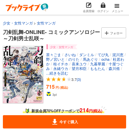
会員登録
ログイン
メニュー
少女・女性マンガ
女性マンガ
刀剣乱舞-ONLINE- コミックアンソロジー
フォロー
～刀剣男士乱咲～
少女・女性マンガ
茶々ごま
/
さいね
/
ダンミル
/
てび丸
/
泥川恵
/
野ノ宮いと
/
のりた
/
馬あぐり
/
ocha
/
杜若わ
か
/
桂イチホ
/
喜来ユウ
/
九暮華麗
/
十屋つぐ
み
/
永緒ウカ
/
望月和臣
/
ももたん
/
森川侑
/
わらなべ
...続きを読む
/
玉越博幸
3.7
(3)
715
円 (税込)
3
pt
214
新規会員70%OFFクーポンで
円(税込)
今すぐ購入