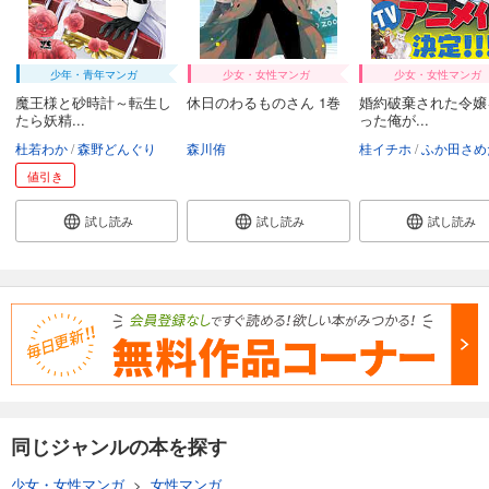
少年・青年マンガ
少女・女性マンガ
少女・女性マンガ
魔王様と砂時計～転生し
休日のわるものさん 1巻
婚約破棄された令嬢
たら妖精...
った俺が...
杜若わか
森野どんぐり
森川侑
桂イチホ
ふか田さめた
値引き
試し読み
試し読み
試し読み
同じジャンルの本を探す
少女・女性マンガ
>
女性マンガ