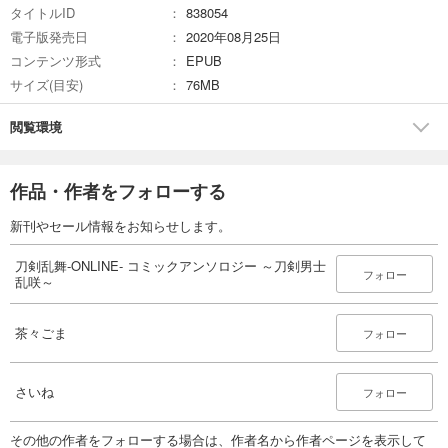
タイトルID
838054
電子版発売日
2020年08月25日
コンテンツ形式
EPUB
サイズ(目安)
76MB
閲覧環境
作品・作者をフォローする
新刊やセール情報をお知らせします。
刀剣乱舞-ONLINE- コミックアンソロジー ～刀剣男士
フォロー
乱咲～
茶々ごま
フォロー
さいね
フォロー
その他の作者をフォローする場合は、作者名から作者ページを表示して