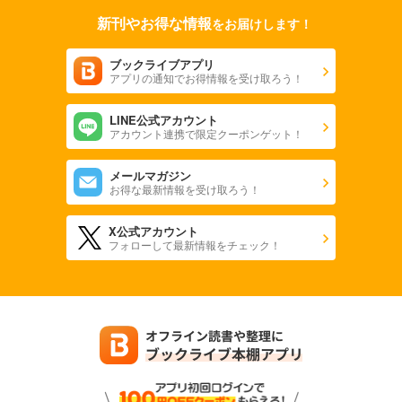
新刊やお得な情報
をお届けします！
ブックライブアプリ
アプリの通知でお得情報を受け取ろう！
LINE公式アカウント
アカウント連携で限定クーポンゲット！
メールマガジン
お得な最新情報を受け取ろう！
X公式アカウント
フォローして最新情報をチェック！