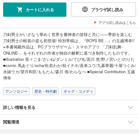
カートに入れる
ブラウザ試し読み
アプリ試し読みはこちら
刀剣男士がいざなう華めく世界を審神者の皆様と共に――季節を楽しむ
刀剣男士の軽装の姿も初登場! 特別寄稿は、『BOYS BE…』の玉越博幸!!
※本書掲載作品は、PCブラウザゲーム・スマホアプリ 「刀剣乱舞-
ONLINE-」をそれぞれの作者が独自の解釈に基づき制作したものです。
■illustration 茶々ごま/さいね/ダンミル/てび丸/泥川 恵/野ノ宮いと/のりた
■comic 馬あぐり/ocha/杜若わか/桂イチホ/喜来ユウ/九暮華麗/十屋つぐみ/
永緒ウカ/望月和臣/ももたん/森川 侑/わらなべ ■Special Contribution 玉越
博幸
アンソロジー
歴史・時代劇
ギャグ・コメディ
詳しい情報を見る
閲覧環境