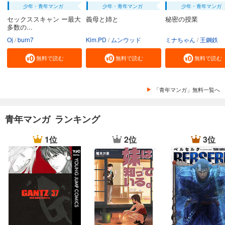
少年・青年マンガ
少年・青年マンガ
少年・青年マンガ
セックススキャン ー最大
義母と姉と
秘密の授業
多数の...
Oj
burn7
Kim.PD
ムンウッド
ミナちゃん
王鋼鉄
無料で読む
無料で読む
無料で読む
「青年マンガ」無料一覧へ
青年マンガ ランキング
1位
2位
3位