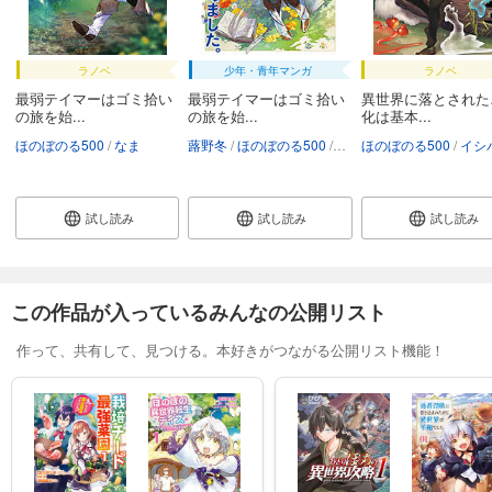
ラノベ
少年・青年マンガ
ラノベ
最弱テイマーはゴミ拾い
最弱テイマーはゴミ拾い
異世界に落とされた
の旅を始...
の旅を始...
化は基本...
ほのぼのる500
なま
蕗野冬
ほのぼのる500
なま
ほのぼのる500
イシバシヨウ
試し読み
試し読み
試し読み
この作品が入っているみんなの公開リスト
作って、共有して、見つける。本好きがつながる公開リスト機能！