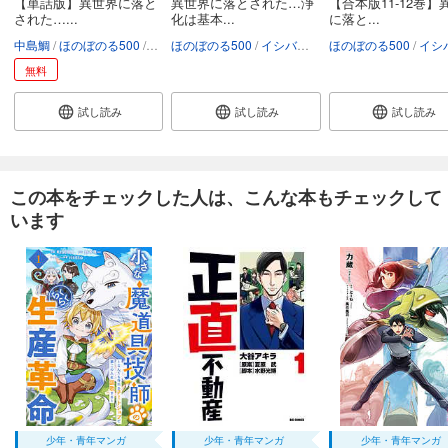
【単話版】異世界に落と
異世界に落とされた…浄
【合本版11-12巻】
された…...
化は基本...
に落と...
中島鯛
ほのぼのる500
イシバシヨウスケ
ほのぼのる500
イシバシヨウスケ
ほのぼのる500
イシバシヨウ
無料
試し読み
試し読み
試し読み
この本をチェックした人は、こんな本もチェックして
います
少年・青年マンガ
少年・青年マンガ
少年・青年マンガ