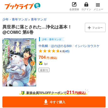
会員登録
ログイン
メニュー
少年・青年マンガ
青年マンガ
異世界に落とされた…浄化は基本！
フォロー
@COMIC 第6巻
少年・青年マンガ
中島鯛
/
ほのぼのる500
/
イシバシヨウスケ
4.8
(45)
704
円 (税込)
3
pt
最新刊
211
新規会員70%OFFクーポンで
円(税込)
今すぐ購入