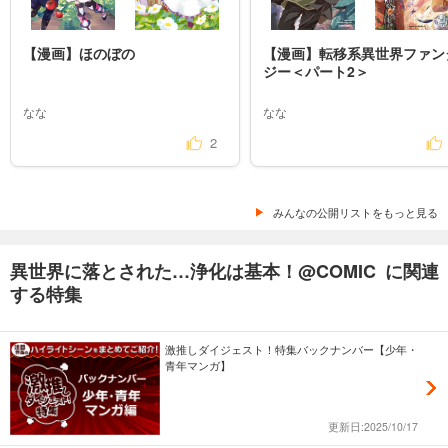
【漫画】ほのぼの
【漫画】転移系異世界ファン
ジー＜パート2＞
なな
なな
2
みんなの公開リストをもっと見る
異世界に落とされた…浄化は基本！@COMIC に関連
する特集
激推しダイジェスト！特集バックナンバー【少年・
青年マンガ】
更新日:2025/10/17