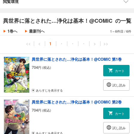
森への侵略が本格的に動きだす。
閲覧環境
一方で、国内でも引き続き反乱の芽は成長していた。
もちろん、翔たちも黙っちゃいない！
「主と共に、未来へ向かうぞ！」
異世界に落とされた…浄化は基本！@COMIC の一覧
「壮大すぎる……」
ポジティブ青年が無自覚に伝説の「もふもふ」と戯れる！
1巻へ
最新刊へ
1～6件目
/
6件
ほのぼの勘違いファンタジー第６弾！
<<
<
1
・
・
・
>
>>
異世界に落とされた…浄化は基本！@COMIC 第1巻
704
円 (税込)
カート
試し読み
あらすじを表示する
異世界に落とされた…浄化は基本！@COMIC 第2巻
704
円 (税込)
カート
試し読み
あらすじを表示する