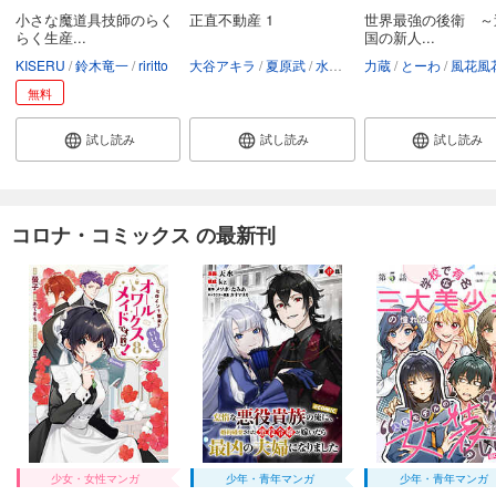
小さな魔道具技師のらく
正直不動産 1
世界最強の後衛 ～
らく生産...
国の新人...
KISERU
鈴木竜一
riritto
大谷アキラ
夏原武
水野光博
力蔵
とーわ
風花風
無料
試し読み
試し読み
試し読み
コロナ・コミックス の最新刊
少女・女性マンガ
少年・青年マンガ
少年・青年マンガ