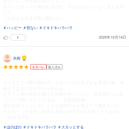
待ってた…ケモ耳もカワイイ…。
辛かった日々から救われるのは、子どもだけじゃなく大人も同
じで。
これからますます目が離せない。
＃ハッピー
＃切ない
＃ドキドキハラハラ
2025年10月14日
1
氷樹
ネタバレ
購入済み
クズ王とクズ騎士団がボッコボコにされるざまぁ序章の巻。壊
滅まではまだ行かなかったかぁ。
ナナフシ達の奇妙な踊り不気味かわいいけど、世界樹ちゃんあ
っという間にデカくなるね……不思議生物…
森の出産ラッシュでいろんな仲間の子が増えてて微笑ましい。
やんちゃっ子達が、彷徨える獣人の子供2人を拾ってくるのに
...続きを読む
＃ほのぼの
＃ドキドキハラハラ
＃スカッとする