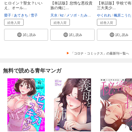
ヒロイン？聖女？いい
【単話版】怠惰な悪役貴
【単話版】学校で有
え、オール...
族の俺に...
三大美少...
螢子
あてきち
雪子
天水
kz
メソポ・たみあ
カリマリカ
やくれれ
楓原こうた
続巻入荷
続巻入荷
続巻入荷
試し読み
試し読み
試し読み
「コロナ・コミックス」の最新刊一覧へ
無料で読める青年マンガ