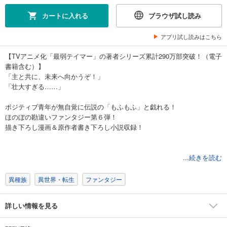
カートに入れる
ブラウザ試し読み
アプリ試し読みはこちら
【TVアニメ化「最弱テイマー」の著者シリーズ累計290万部突破！（電子
書籍含む）】
「主と共に、未来へ向かうぞ！」
「壮大すぎる……」
ポジティブ青年が無自覚に伝説の「もふもふ」と戯れる！
ほのぼの勘違いファンタジー第６弾！
描き下ろし漫画＆原作者書き下ろし小説収録！
巡る季節の中、
...続きを読む
冬支度を済ませてお祭りを楽しんだ救世主・翔。
春を迎えて新たな生命との出会いの季節が訪れる。
異種族
異世界・転生
ファンタジー
共に流れる不思議なオーラに誘われて、
幻想的な巨木へとたどり着く――世界の根幹を司る『世界樹』に。
詳しい情報を見る
知らず知らずのうちにまたも、樹を救ってしまう。
……だが、エンペラス国側も黙っていない。