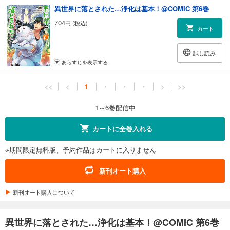
異世界に落とされた…浄化は基本！@COMIC 第6巻
704
円 (税込)
カート
試し読み
あらすじを表示する
<<
<
1
・
・
・
>
>>
1～6巻配信中
カートに全巻入れる
※期間限定無料版、予約作品はカートに入りません
新刊オート購入
新刊オート購入について
異世界に落とされた…浄化は基本！@COMIC 第6巻