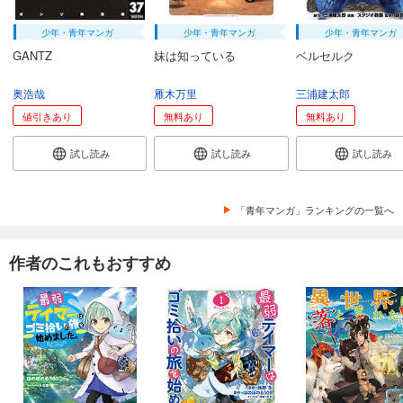
少年・青年マンガ
少年・青年マンガ
少年・青年マンガ
GANTZ
妹は知っている
ベルセルク
奥浩哉
雁木万里
三浦建太郎
値引きあり
無料あり
無料あり
試し読み
試し読み
試し読み
「青年マンガ」ランキングの一覧へ
作者のこれもおすすめ