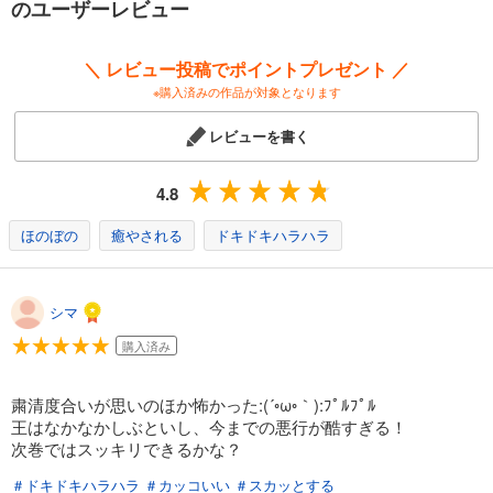
のユーザーレビュー
＼ レビュー投稿でポイントプレゼント ／
※購入済みの作品が対象となります
レビューを書く
4.8
ほのぼの
癒やされる
ドキドキハラハラ
シマ
購入済み
粛清度合いが思いのほか怖かった:(´◦ω◦｀):ﾌﾟﾙﾌﾟﾙ
王はなかなかしぶといし、今までの悪行が酷すぎる！
次巻ではスッキリできるかな？
＃ドキドキハラハラ
＃カッコいい
＃スカッとする