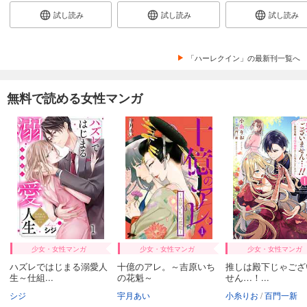
試し読み
試し読み
試し読み
「ハーレクイン」の最新刊一覧へ
無料で読める女性マンガ
少女・女性マンガ
少女・女性マンガ
少女・女性マンガ
ハズレではじまる溺愛人
十億のアレ。～吉原いち
推しは殿下じゃござ
生～仕組...
の花魁～
せん…！...
シジ
宇月あい
小糸りお
百門一新