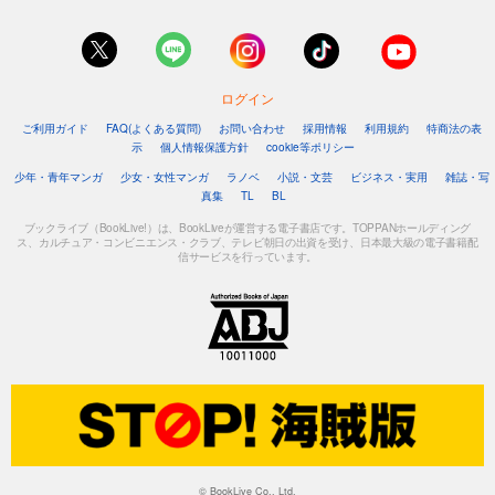
ログイン
ご利用ガイド
FAQ(よくある質問)
お問い合わせ
採用情報
利用規約
特商法の表
示
個人情報保護方針
cookie等ポリシー
少年・青年マンガ
少女・女性マンガ
ラノベ
小説・文芸
ビジネス・実用
雑誌・写
真集
TL
BL
ブックライブ（BookLive!）は、BookLiveが運営する電子書店です。TOPPANホールディング
ス、カルチュア・コンビニエンス・クラブ、テレビ朝日の出資を受け、日本最大級の電子書籍配
信サービスを行っています。
© BookLive Co., Ltd.