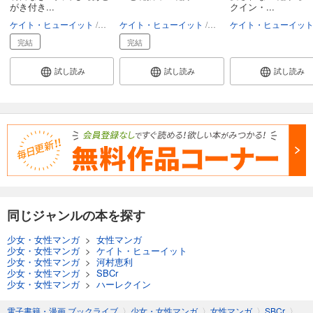
がき付き...
クイン・...
ケイト・ヒューイット
有沢遼
ケイト・ヒューイット
小林博美
ケイト・ヒューイッ
完結
完結
試し読み
試し読み
試し読み
同じジャンルの本を探す
少女・女性マンガ
>
女性マンガ
少女・女性マンガ
>
ケイト・ヒューイット
少女・女性マンガ
>
河村恵利
少女・女性マンガ
>
SBCr
少女・女性マンガ
>
ハーレクイン
電子書籍・漫画 ブックライブ
〉
少女・女性マンガ
〉
女性マンガ
〉
SBCr
〉