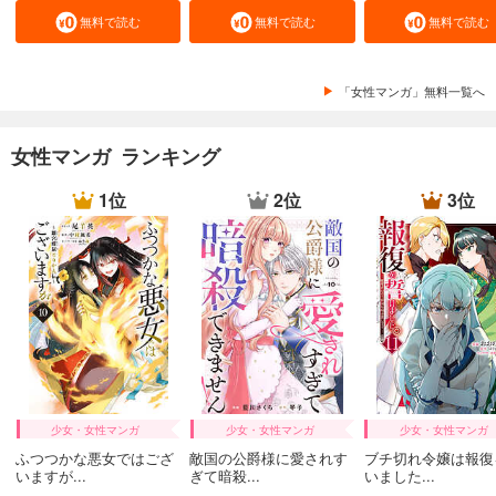
無料で読む
無料で読む
無料で読む
「女性マンガ」無料一覧へ
女性マンガ ランキング
1位
2位
3位
少女・女性マンガ
少女・女性マンガ
少女・女性マンガ
ふつつかな悪女ではござ
敵国の公爵様に愛されす
ブチ切れ令嬢は報復
いますが...
ぎて暗殺...
いました...