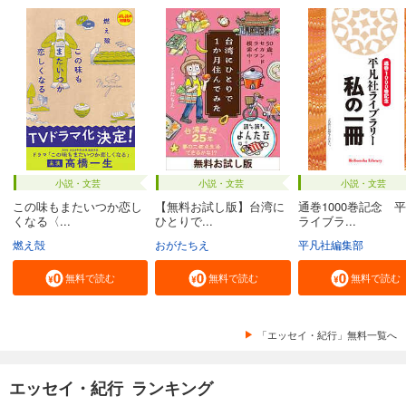
小説・文芸
小説・文芸
小説・文芸
この味もまたいつか恋し
【無料お試し版】台湾に
通巻1000巻記念 
くなる〈...
ひとりで...
ライブラ...
燃え殻
おがたちえ
平凡社編集部
無料で読む
無料で読む
無料で読む
「エッセイ・紀行」無料一覧へ
エッセイ・紀行 ランキング