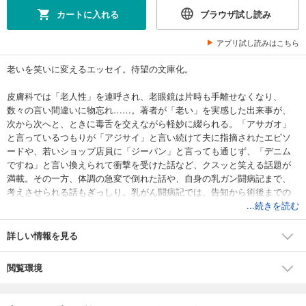
カートに入れる
ブラウザ試し読み
アプリ試し読みはこちら
老いを笑いに変えるエッセイ。待望の文庫化。
皮膚科では「老人性」を連呼され、老眼鏡は片時も手離せなくなり、
数々の言い間違いに物忘れ……。著者が「老い」を実感した出来事が、
次から次へと、ときに毒舌を交えながら軽妙に綴られる。「アサガオ」
と言っているつもりが「アジサイ」と言い続けて夫に指摘されたエピソ
ードや、若いショップ店員に「ジーパン」と言っても通じず、「デニム
ですね」と言い換えられて衝撃を受けた話など、クスッと笑える話題が
満載。その一方、体調の急変で倒れた話や、自身の乳ガン闘病記まで、
考えさせられる話もぎっしり。乳がん闘病記では、告知から術後までの
事象と心の動きが、時間軸を追いながら克明に綴られています。ひとつ
...続きを読む
間違えば重くなりがちなテーマながらときに笑いまで誘うのは、筆者の
軽妙な筆致のなせる業。
詳しい情報を見る
「ああ、あるあるある」と共感したり、思わず声を出して笑ってしまっ
たり、時にはホロッと泣けたり。
閲覧環境
さらに、同じく著名な漫画家である夫君も頻繁に登場し、格好の題材
に。共に歳を重ねたからこその絶妙な掛け合い、いつのまにか逆転した!?
夫婦の力関係など、偽らざる夫婦関係も垣間見え、それがまた深い味わ