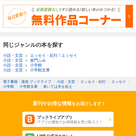
同じジャンルの本を探す
小説・文芸
>
エッセイ・紀行
/
エッセイ
小説・文芸
>
柴門ふみ
小説・文芸
>
小学館
小説・文芸
>
小学館文庫
電子書籍・漫画 ブックライブ
〉
小説・文芸
〉
エッセイ・紀行
〉
エッセイ
〉
小学館
〉
小学館文庫
〉
老いては夫を従え
新刊やお得な情報
をお届けします！
ブックライブアプリ
アプリの通知でお得情報を受け取ろう！
LINE公式アカウント