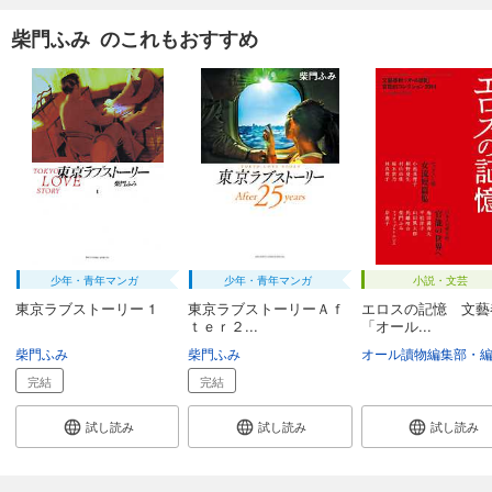
柴門ふみ のこれもおすすめ
少年・青年マンガ
少年・青年マンガ
小説・文芸
東京ラブストーリー 1
東京ラブストーリーＡｆ
エロスの記憶 文藝
ｔｅｒ２...
「オール...
柴門ふみ
柴門ふみ
オール讀物編集部・
完結
完結
試し読み
試し読み
試し読み