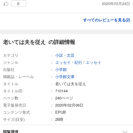
2020年03月24日
0
すべてのレビューを見る(
2
)
老いては夫を従え の詳細情報
カテゴリ
小説・文芸
ジャンル
エッセイ・紀行
/
エッセイ
出版社
小学館
掲載誌・レーベル
小学館文庫
タイトル
老いては夫を従え
タイトルID
710144
ページ数
240ページ
電子版発売日
2020年02月06日
コンテンツ形式
EPUB
サイズ(目安)
2MB
閲覧環境