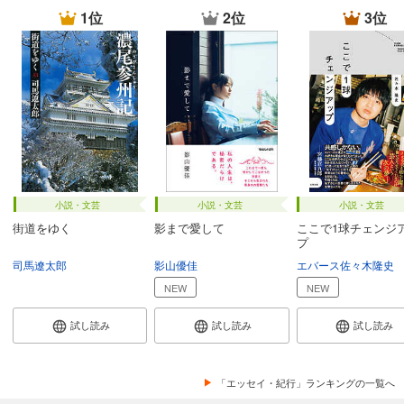
1位
2位
3位
小説・文芸
小説・文芸
小説・文芸
街道をゆく
影まで愛して
ここで1球チェンジ
プ
司馬遼太郎
影山優佳
エバース佐々木隆史
NEW
NEW
試し読み
試し読み
試し読み
「エッセイ・紀行」ランキングの一覧へ