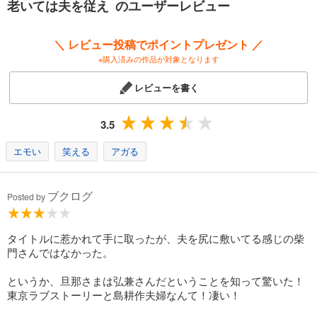
老いては夫を従え のユーザーレビュー
いに。
「老い」が愛おしくなる一冊です。
＼ レビュー投稿でポイントプレゼント ／
※購入済みの作品が対象となります
レビューを書く
3.5
エモい
笑える
アガる
ブクログ
Posted by
タイトルに惹かれて手に取ったが、夫を尻に敷いてる感じの柴
門さんではなかった。
というか、旦那さまは弘兼さんだということを知って驚いた！
東京ラブストーリーと島耕作夫婦なんて！凄い！