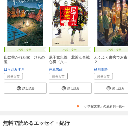
小説・文芸
小説・文芸
小説・文芸
山に抱かれた家 けもの
尼子党忠義 北近江合戦
ふくふく書房でお夜
道
心得〈八...
２
はらだみずき
井原忠政
砂川雨路
続巻入荷
続巻入荷
続巻入荷
試し読み
試し読み
試し読み
「小学館文庫」の最新刊一覧へ
無料で読めるエッセイ・紀行