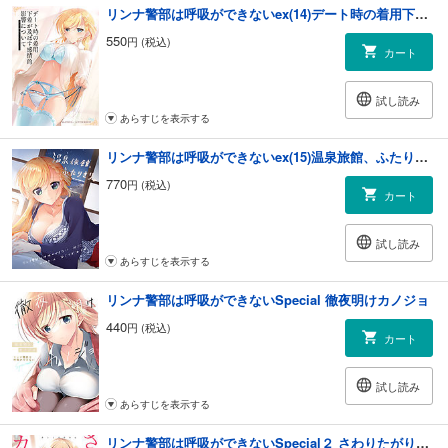
リンナ警部は呼吸ができないex(14)デート時の着用下着が及ぼす感情的影響について
550
円 (税込)
カート
試し読み
あらすじを表示する
リンナ警部は呼吸ができないex(15)温泉旅館、ふたりきり。
770
円 (税込)
カート
試し読み
あらすじを表示する
リンナ警部は呼吸ができないSpecial 徹夜明けカノジョ
440
円 (税込)
カート
試し読み
あらすじを表示する
リンナ警部は呼吸ができないSpecial２ さわりたがりカノジョ