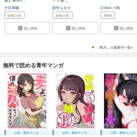
十日草輔
田中ユタカ
U-Non
UN
続巻入荷
続巻入荷
NEW
試し読み
試し読み
試し読み
「BLIC」の最新刊一覧へ
無料で読める青年マンガ
少年・青年マンガ
少年・青年マンガ
少年・青年マンガ