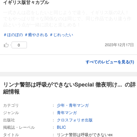
イギリス版甘々カプル
一式さんは恋をしたいと同じようで違う、イギリス版の2人！
でもやっぱり甘々な関係なのは同じで、同じ作品であり違う作
品という点が一緒に読むと楽しめる！
＃ほのぼの
＃癒やされる
＃じれったい
2023年12月17日
0
すべてのレビューを見る(
1
)
リンナ警部は呼吸ができないSpecial 徹夜明け... の詳
細情報
カテゴリ
少年・青年マンガ
ジャンル
青年マンガ
出版社
クロスフォリオ出版
掲載誌・レーベル
BLIC
タイトル
リンナ警部は呼吸ができないex