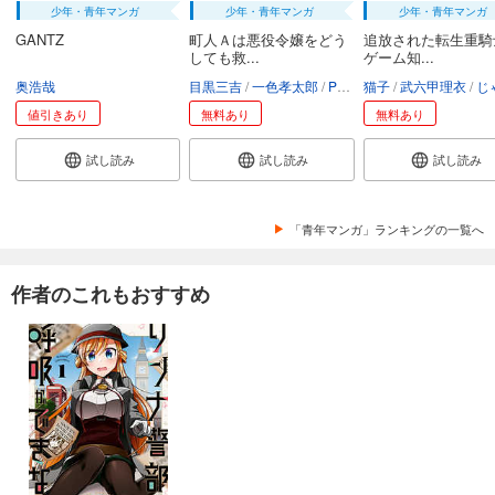
少年・青年マンガ
少年・青年マンガ
少年・青年マンガ
GANTZ
町人Ａは悪役令嬢をどう
追放された転生重騎
しても救...
ゲーム知...
奥浩哉
目黒三吉
一色孝太郎
Parum
猫子
武六甲理衣
じゃい
値引きあり
無料あり
無料あり
試し読み
試し読み
試し読み
「青年マンガ」ランキングの一覧へ
作者のこれもおすすめ