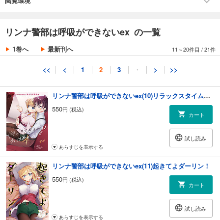
閲覧環境
あらすじを表示する
リンナ警部は呼吸ができないex(9)プレゼントフォーユー！
リンナ警部は呼吸ができないex の一覧
550
円 (税込)
カート
1巻へ
最新刊へ
11～20件目
/
21件
試し読み
<<
<
1
2
3
・
>
>>
あらすじを表示する
リンナ警部は呼吸ができないex(10)リラックスタイムはお仕事のあとで
550
円 (税込)
カート
試し読み
あらすじを表示する
リンナ警部は呼吸ができないex(11)起きてよダーリン！
550
円 (税込)
カート
試し読み
あらすじを表示する