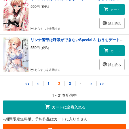
550
円 (税込)
カート
試し読み
あらすじを表示する
リンナ警部は呼吸ができないSpecial３ おうちデート時の着用下着が及ぼす感情的影響について
550
円 (税込)
カート
試し読み
あらすじを表示する
リンナ警部は呼吸ができないSpecial４ メイドカノジョ
<<
<
1
2
3
・
>
>>
550
円 (税込)
カート
1～21巻配信中
試し読み
カートに全巻入れる
あらすじを表示する
※期間限定無料版、予約作品はカートに入りません