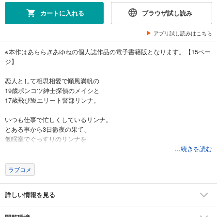
試し読み
カートに入れる
ブラウザ試し読み
あらすじを表示する
アプリ試し読みはこちら
リンナ警部は呼吸ができないex(6)未完成ラブステップ
770
円 (税込)
※本作はあららぎあゆねの個人誌作品の電子書籍版となります。【15ペー
カート
ジ】
試し読み
恋人として相思相愛で順風満帆の
あらすじを表示する
19歳ポンコツ紳士探偵のメイシと
17歳飛び級エリート警部リンナ。
リンナ警部は呼吸ができないex(7)スクールランデブー
660
円 (税込)
いつも仕事で忙しくしているリンナ。
カート
とある事から3日徹夜の果て、
仮眠室でぐっすりのリンナを
試し読み
起こさなければならなくなったメイシだけれど…？
...続きを読む
あらすじを表示する
糖度1000％超えのドキドキニヤニヤラブコメ漫画！
ラブコメ
リンナ警部は呼吸ができないex(8)キスとよっぱらい
いちゃいちゃそわそわラブコメが好きな方は是非どうぞ！
550
円 (税込)
カート
詳しい情報を見る
試し読み