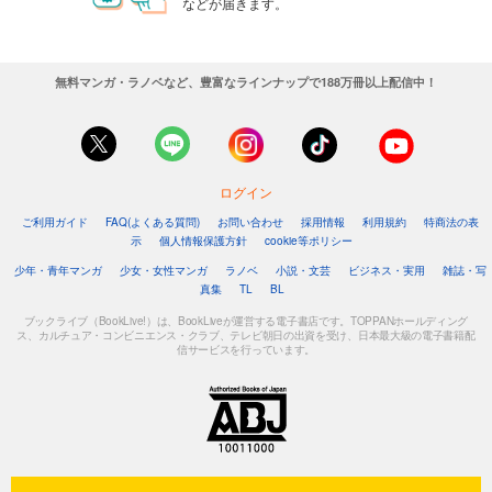
などが届きます。
無料マンガ・ラノベなど、豊富なラインナップで188万冊以上配信中！
ログイン
ご利用ガイド
FAQ(よくある質問)
お問い合わせ
採用情報
利用規約
特商法の表
示
個人情報保護方針
cookie等ポリシー
少年・青年マンガ
少女・女性マンガ
ラノベ
小説・文芸
ビジネス・実用
雑誌・写
真集
TL
BL
ブックライブ（BookLive!）は、BookLiveが運営する電子書店です。TOPPANホールディング
ス、カルチュア・コンビニエンス・クラブ、テレビ朝日の出資を受け、日本最大級の電子書籍配
信サービスを行っています。