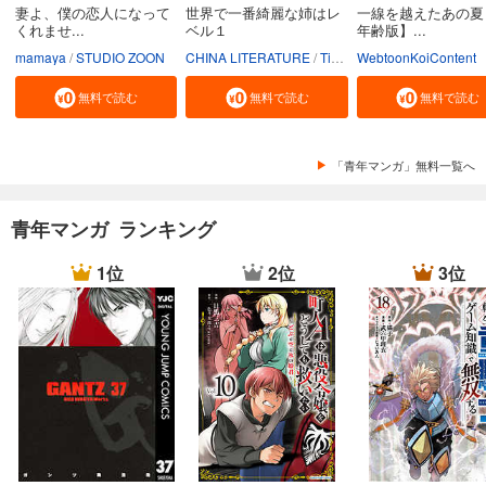
妻よ、僕の恋人になって
世界で一番綺麗な姉はレ
一線を越えたあの夏
くれませ...
ベル１
年齢版】...
mamaya
STUDIO ZOON
CHINA LITERATURE
Tiankongshu Mangongchang
WebtoonKoiContent
無料で読む
無料で読む
無料で読む
「青年マンガ」無料一覧へ
青年マンガ ランキング
1位
2位
3位