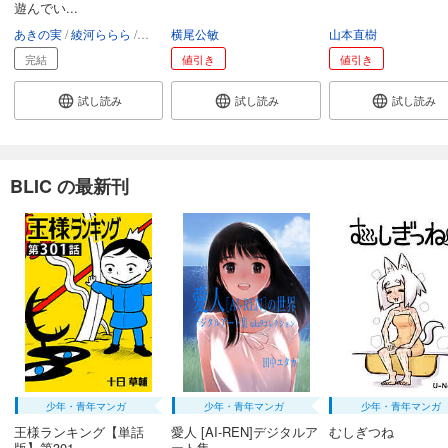
遊んでい...
あきの実
綾河ららら
ネコメガネ
横尾公敏
山本直樹
完結
値引き
値引き
試し読み
試し読み
試し読み
BLIC の最新刊
少年・青年マンガ
少年・青年マンガ
少年・青年マンガ
王様ランキング【単話
愛人 [AI-REN]デジタルア
むしぎつね
版】第301...
ート集...