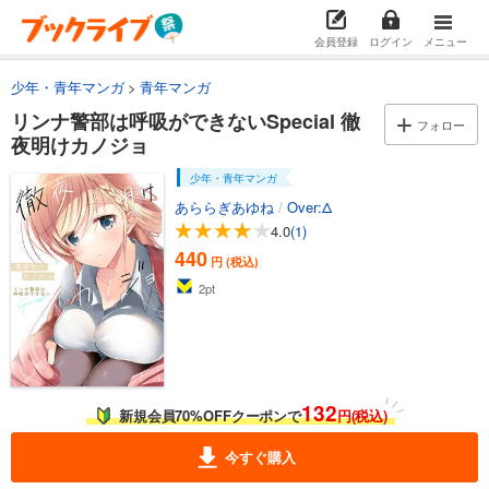
試し読み
会員登録
ログイン
メニュー
あらすじを表示する
少年・青年マンガ
青年マンガ
リンナ警部は呼吸ができないex(3.5)とある怪盗のころもがえ
リンナ警部は呼吸ができないSpecial 徹
フォロー
330
円 (税込)
カート
夜明けカノジョ
少年・青年マンガ
試し読み
あららぎあゆね
/
Over:Δ
あらすじを表示する
4.0
(1)
リンナ警部は呼吸ができないex(4)COSTUME!!
440
円 (税込)
330
円 (税込)
2
pt
カート
試し読み
あらすじを表示する
132
リンナ警部は呼吸ができないex(5)あたまのこえがうるさい
新規会員70%OFFクーポンで
円(税込)
550
円 (税込)
カート
今すぐ購入