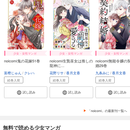
少女・女性マンガ
少女・女性マンガ
少女・女性マンガ
noicomi鬼の花嫁51巻
noicomi生贄巫女は推しの
noicomi無能令嬢の
龍神に...
婚29巻
富樫じゅん
クレハ
花野リサ
香月文香
九条みに
香月文香
続巻入荷
続巻入荷
続巻入荷
試し読み
試し読み
試し読み
「noicomi」の最新刊一覧へ
無料で読める少女マンガ