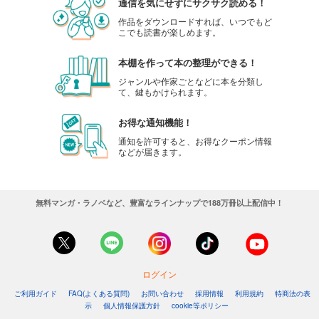
通信を気にせずにサクサク読める！
作品をダウンロードすれば、いつでもど
こでも読書が楽しめます。
本棚を作って本の整理ができる！
ジャンルや作家ごとなどに本を分類し
て、鍵もかけられます。
お得な通知機能！
通知を許可すると、お得なクーポン情報
などが届きます。
無料マンガ・ラノベなど、豊富なラインナップで188万冊以上配信中！
ログイン
ご利用ガイド
FAQ(よくある質問)
お問い合わせ
採用情報
利用規約
特商法の表
示
個人情報保護方針
cookie等ポリシー