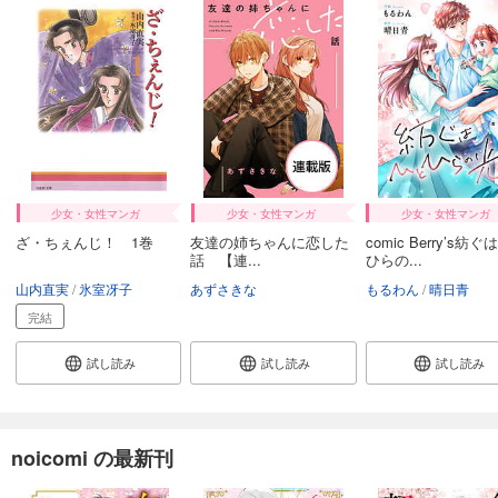
少女・女性マンガ
少女・女性マンガ
少女・女性マンガ
ざ・ちぇんじ！ 1巻
友達の姉ちゃんに恋した
comic Berry’s紡
話 【連...
ひらの...
山内直実
氷室冴子
あずさきな
もるわん
晴日青
完結
試し読み
試し読み
試し読み
noicomi の最新刊