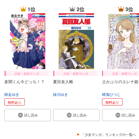
1位
2位
3位
少女・女性マンガ
少女・女性マンガ
少女・女性マンガ
多聞くん今どっち！？
夏目友人帳
土かぶりのエレナ姫
師走ゆき
緑川ゆき
晴海ひつじ
無料あり
無料あり
試し読み
試し読み
試し読み
「少女マンガ」ランキングの一覧へ