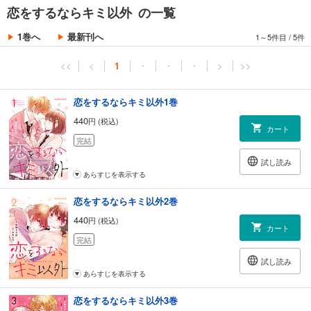
恋をするならキミ以外 の一覧
1巻へ
最新刊へ
1～5件目
/
5件
<<
<
1
・
・
・
>
>>
恋をするならキミ以外1巻
440
円 (税込)
カート
完結
試し読み
あらすじを表示する
恋をするならキミ以外2巻
440
円 (税込)
カート
完結
試し読み
あらすじを表示する
恋をするならキミ以外3巻