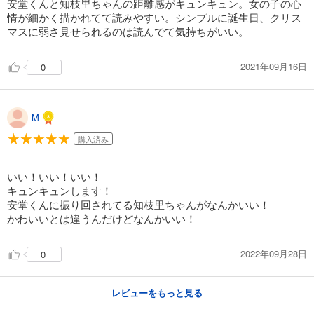
安堂くんと知枝里ちゃんの距離感がキュンキュン。女の子の心
情が細かく描かれてて読みやすい。シンプルに誕生日、クリス
マスに弱さ見せられるのは読んでて気持ちがいい。
2021年09月16日
0
M
購入済み
いい！いい！いい！
キュンキュンします！
安堂くんに振り回されてる知枝里ちゃんがなんかいい！
かわいいとは違うんだけどなんかいい！
2022年09月28日
0
レビューをもっと見る