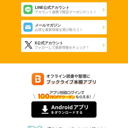
LINE公式アカウント
アカウント連携で限定クーポンゲット！
メールマガジン
お得な最新情報を受け取ろう！
X公式アカウント
フォローして最新情報をチェック！