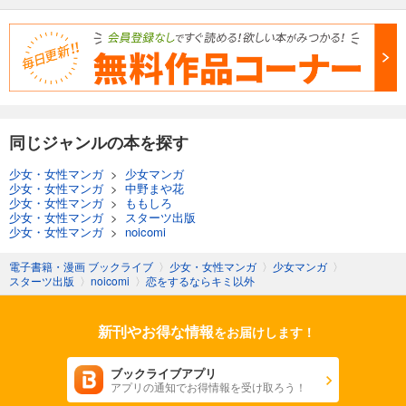
同じジャンルの本を探す
少女・女性マンガ
>
少女マンガ
少女・女性マンガ
>
中野まや花
少女・女性マンガ
>
ももしろ
少女・女性マンガ
>
スターツ出版
少女・女性マンガ
>
noicomi
電子書籍・漫画 ブックライブ
〉
少女・女性マンガ
〉
少女マンガ
〉
スターツ出版
〉
noicomi
〉
恋をするならキミ以外
新刊やお得な情報
をお届けします！
ブックライブアプリ
アプリの通知でお得情報を受け取ろう！