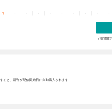
1
・
・
・
・
・
・
・
・
・
※期間限
すると、新刊が配信開始日に自動購入されます