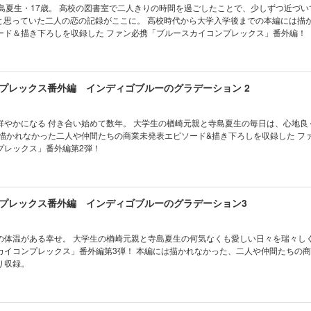
寺島夏生・17歳。 高校の図書室で二人きりの時間を過ごしたことで、少しずつ近づい
"と思っていた二人の恋の記録がここに。 高校時代から大学入学後までの本編には描
ード＆描き下ろしを収録した ファン必携「ブルースカイコンプレックス」番外編！
プレックス番外編 インディゴブルーのグラデーション 2
元親と寺島夏生の毎日は、心地良くて、刺激
は描かれなかった二人や仲間たちの商業未発表エピソード&描き下ろしを収録した フ
プレックス」番外編第2弾！
プレックス番外編 インディゴブルーのグラデーション3
と寺島夏生の何気なくも愛しい日々を瑞々しく綴った フ
カイコンプレックス」番外編第3弾！ 本編には描かれなかった、二人や仲間たちの
り収録。