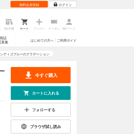
無料会員登録
ログイン
歴
My本棚
カート
フォロー
クーポン
Myページ
雑誌
はじめての方へ
ご利用ガイド
写真集
ンディゴブルーのグラデーション
ー
今すぐ購入
カートに入れる
フォローする
ブラウザ試し読み