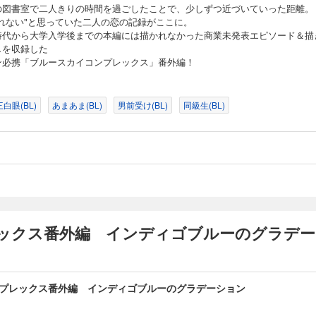
の図書室で二人きりの時間を過ごしたことで、少しずつ近づいていった距離。
容れない"と思っていた二人の恋の記録がここに。
時代から大学入学後までの本編には描かれなかった商業未発表エピソード＆描
しを収録した
ン必携「ブルースカイコンプレックス」番外編！
白眼(BL)
あまあま(BL)
男前受け(BL)
同級生(BL)
ックス番外編 インディゴブルーのグラデー
プレックス番外編 インディゴブルーのグラデーション