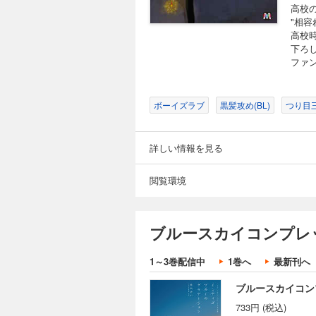
高校
"相
高校
下ろ
ファ
ボーイズラブ
黒髪攻め(BL)
つり目三
詳しい情報を見る
閲覧環境
ブルースカイコンプレ
1～3巻配信中
1巻へ
最新刊へ
ブルースカイコン
733円 (税込)