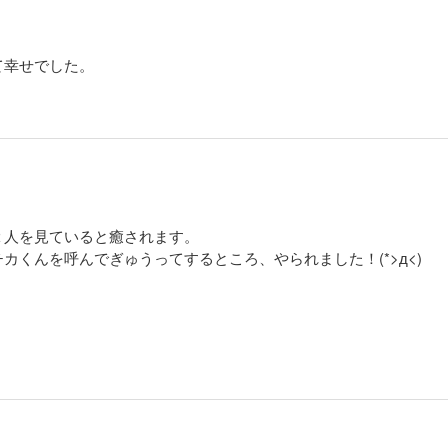
て幸せでした。
２人を見ていると癒されます。
カくんを呼んでぎゅうってするところ、やられました！(*>д<)