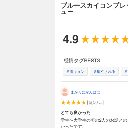
ブルースカイコンプレ
ュー
4.9
感情タグBEST3
＃胸キュン
＃癒やされる
＃
まかろにかんぱに
購入済み
とても良かった
学生〜大学生の頃の2人のお話と
かったです。