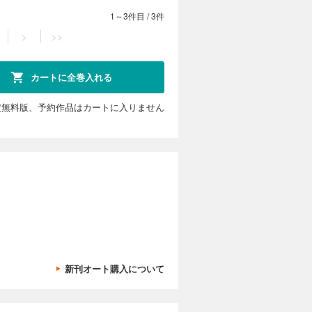
1～3件目
/
3件
>
>>
カートに全巻入れる
定無料版、予約作品はカートに入りません
新刊オート購入について