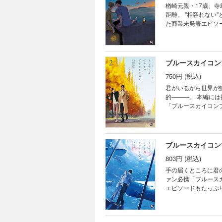
楢崎元親・17歳、
距離。 "相容れない
た商業未発表エピソ
ブルースカイコン
750円 (税込)
君がいるから世界が鮮やかになる 付き合い始めて数年。 大学生の楢崎
的―――。 本編に
「ブルースカイコン
ブルースカイコン
803円 (税込)
手の届くところに君の体温がある幸せ。 大学生の楢崎元親
ァン必携「ブルース
エピソードもたっぷ