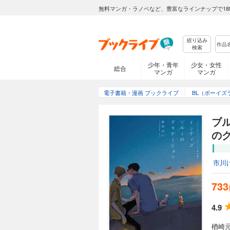
無料マンガ・ラノベなど、豊富なラインナップで18
絞り込み
検索
少年・青年
少女・女性
総合
マンガ
マンガ
電子書籍・漫画 ブックライブ
BL（ボーイズ
ブ
の
市川
733
4.9
楢崎元