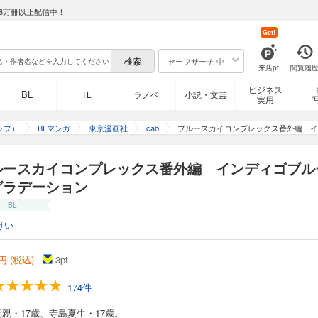
8万冊以上配信中！
Get!
セーフサーチ 中
来店pt
閲覧履
ビジネス
BL
TL
ラノベ
小説・文芸
実用
ラブ）
BLマンガ
東京漫画社
cab
ブルースカイコンプレックス番外編 イ
ルースカイコンプレックス番外編 インディゴブル
グラデーション
BL
けい
円 (税込)
3
pt
174件
親・17歳、寺島夏生・17歳。