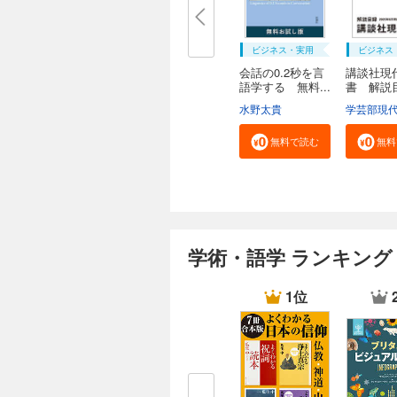
ビジネス・実用
ビジネス
会話の0.2秒を言
講談社現
語学する 無料...
書 解
２０...
水野太貴
無料で読む
無料
学術・語学 ランキング
1位