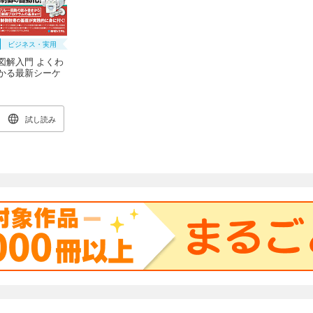
ビジネス・実用
図解入門 よくわ
かる最新シーケ
ンス制御と回路
図の基本 [第2版]
試し読み