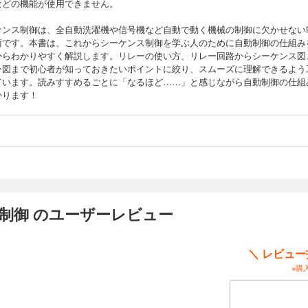
などの機能が使用できません。
ケンス制御は、全自動洗濯機や信号機など自動で動く機械の制御に欠かせない
術です。本書は、これからシーケンス制御を学ぶ人のために自動制御の仕組み
からわかりやすく解説します。リレーの使い方、リレー回路からシーケンス図
ー図まで初心者が知っておきたいポイントに絞り、スムーズに理解できるよう
ています。読みすすめるごとに「なるほど……」と感じながら自動制御の仕組
かります！
制御 のユーザーレビュー
＼ レビュ
※購