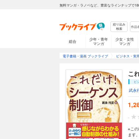
無料マンガ・ラノベなど、豊富なラインナップで18
絞り込み
検索
少年・青年
少女・女性
総合
マンガ
マンガ
電子書籍・漫画 ブックライブ
ビジネス・実
こ
ビ
武永
1,2
-
※こ
ます