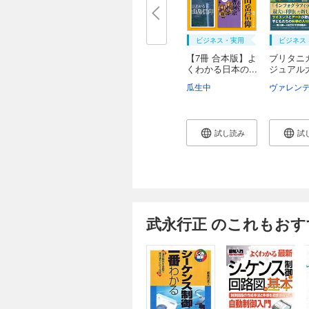
ビジネス・実用
ビジネス
【7冊 合本版】よ
ブリタニ
くわかる日本の...
ジュアル
瓜生中
試し読み
試
武永行正 のこれもおす