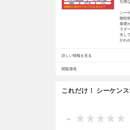
引用
シー
御技
基礎
ラダ
夫し
がわ
詳しい情報を見る
閲覧環境
これだけ！ シーケンス
-