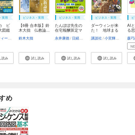
・実用
ビジネス・実用
ビジネス・実用
ビジネス・実用
ビ
カ ビ
【6冊 合本版】鈴
たんぽぽ先生の
ダーウィンが来
AI
大図鑑
木大拙 仏教論...
在宅報酬算定マ
た！ 地球まる
る思
ニ...
ご...
ヴァレンティーナ・デフィリーポ
鈴木大拙
アンドリュー・ペティ
永井康徳
日経ヘルスケア
コンラッド・キルティ・ハーパー
講談社
小宮輝之
宮崎佑
森巧
N
し読み
試し読み
試し読み
試し読み
すめ