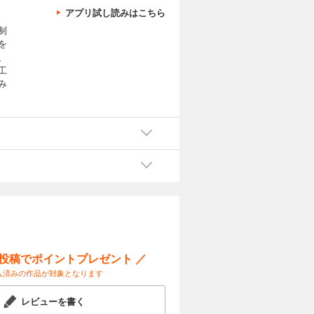
アプリ試し読みはこちら
制
を
、
工
み
ー投稿でポイントプレゼント ／
入済みの作品が対象となります
レビューを書く