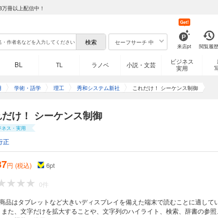
8万冊以上配信中！
Get!
セーフサーチ 中
来店pt
閲覧履
ビジネス
BL
TL
ラノベ
小説・文芸
実用
用
学術・語学
理工
秀和システム新社
これだけ！ シーケンス制御
れだけ！ シーケンス制御
ジネス・実用
行正
87
円 (税込)
6
pt
0件
の商品はタブレットなど大きいディスプレイを備えた端末で読むことに適して
。また、文字だけを拡大することや、文字列のハイライト、検索、辞書の参照