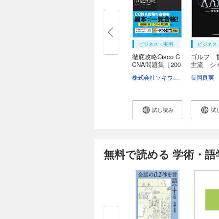
ビジネス・実用
ビジネス
徹底攻略Cisco C
ゴルフ 
CNA問題集［200
主流 シ
-...
イ...
株式会社ソキウス・ジャパン
長岡良実
試し読み
試
無料で読める 学術・語