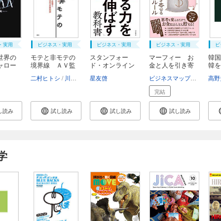
・実用
ビジネス・実用
ビジネス・実用
ビジネス・実用
ビ
世界の
モテと非モテの
スタンフォー
マーフィー お
韓国
ャロー
境界線 ＡＶ監
ド・オンライン
金と人を引き寄
韓を
督...
ハイ...
せ...
ナ...
二村ヒトシ
川崎貴子
星友啓
ビジネスマップ編集部
高野
完結
し読み
試し読み
試し読み
試し読み
学