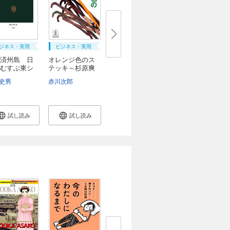
ジネス・実用
ビジネス・実用
済州島 日
オレンジ色のス
むすぶ東シ
テッキ～杉原爽
香...
史男
赤川次郎
試し読み
試し読み