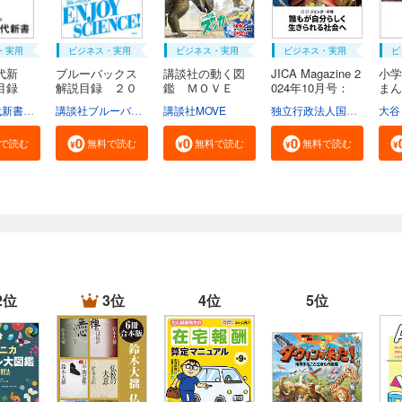
・実用
ビジネス・実用
ビジネス・実用
ビジネス・実用
ビ
代新
ブルーバックス
講談社の動く図
JICA Magazine 2
小学
説目録
解説目録 ２０
鑑 ＭＯＶＥ
024年10月号：
ま
２...
ま...
ジ...
広...
学芸部現代新書編集チーム
講談社ブルーバックス
講談社MOVE
独立行政法人国際協力機構
大谷
で読む
無料で読む
無料で読む
無料で読む
2位
3位
4位
5位