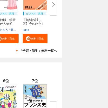
ジネス・実用
ビジネス・実用
館版 学習
【無料お試し
んが人物館
版】今のわたし
にな...
じろう
原口泉
usao
無料で読む
無料で読む
「学術・語学」無料一覧へ
6位
7位