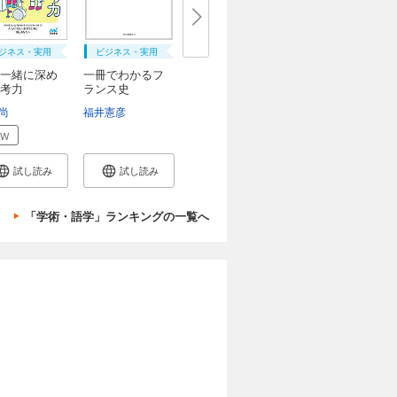
ジネス・実用
ビジネス・実用
と一緒に深め
一冊でわかるフ
考力
ランス史
介
尚
伊藤弥寿彦
對比地孝亘
福井憲彦
EW
試し読み
試し読み
「学術・語学」ランキングの一覧へ