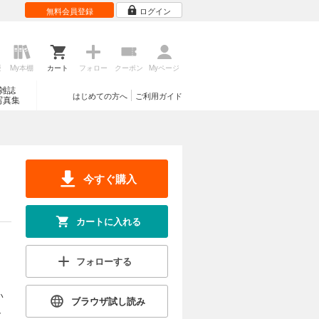
無料会員登録
ログイン
歴
My本棚
カート
フォロー
クーポン
Myページ
雑誌
はじめての方へ
ご利用ガイド
写真集
今すぐ購入
カートに入れる
フォローする
い
ブラウザ試し読み
、