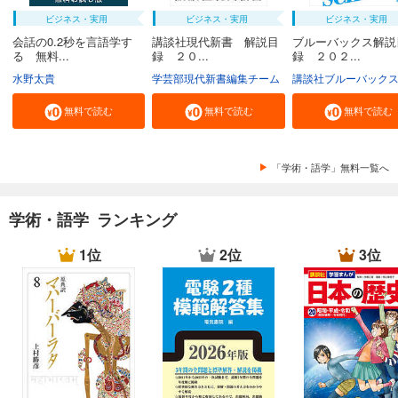
ビジネス・実用
ビジネス・実用
ビジネス・実用
会話の0.2秒を言語学す
講談社現代新書 解説目
ブルーバックス解説
る 無料...
録 ２０...
録 ２０２...
水野太貴
学芸部現代新書編集チーム
講談社ブルーバック
無料で読む
無料で読む
無料で読む
「学術・語学」無料一覧へ
学術・語学 ランキング
1位
2位
3位