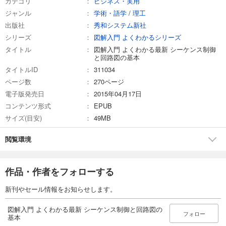
カテゴリ
ビジネス・実用
ジャンル
学術・語学
/
理工
出版社
秀和システム新社
シリーズ
図解入門 よくわかるシリーズ
タイトル
図解入門 よくわかる最新 シーケンス制御
と回路図の基本
タイトルID
311034
ページ数
270ページ
電子版発売日
2015年04月17日
コンテンツ形式
EPUB
サイズ(目安)
49MB
閲覧環境
作品・作者をフォローする
新刊やセール情報をお知らせします。
図解入門 よくわかる最新 シーケンス制御と回路図の
フォロー
基本