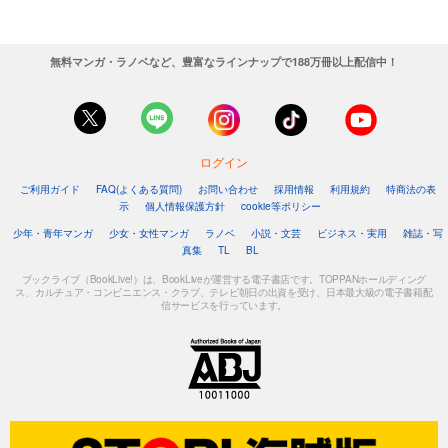
無料マンガ・ラノベなど、豊富なラインナップで188万冊以上配信中！
ログイン
ご利用ガイド
FAQ(よくある質問)
お問い合わせ
採用情報
利用規約
特商法の表
示
個人情報保護方針
cookie等ポリシー
少年・青年マンガ
少女・女性マンガ
ラノベ
小説・文芸
ビジネス・実用
雑誌・写
真集
TL
BL
ブックライブ（BookLive!）は、BookLiveが運営する電子書店です。TOPPANホールディング
ス、カルチュア・コンビニエンス・クラブ、テレビ朝日の出資を受け、日本最大級の電子書籍配
信サービスを行っています。