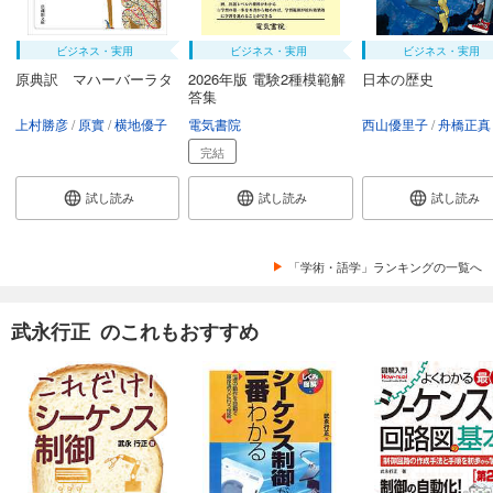
ビジネス・実用
ビジネス・実用
ビジネス・実用
原典訳 マハーバーラタ
2026年版 電験2種模範解
日本の歴史
答集
上村勝彦
原實
横地優子
電気書院
西山優里子
舟橋正真
完結
試し読み
試し読み
試し読み
「学術・語学」ランキングの一覧へ
武永行正 のこれもおすすめ