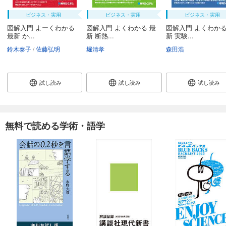
ビジネス・実用
ビジネス・実用
ビジネス・実用
図解入門 よーくわかる
図解入門 よくわかる 最
図解入門 よくわかる
最新 か...
新 断熱...
新 実験...
鈴木泰子
佐藤弘明
堀清孝
森田浩
試し読み
試し読み
試し読み
無料で読める学術・語学