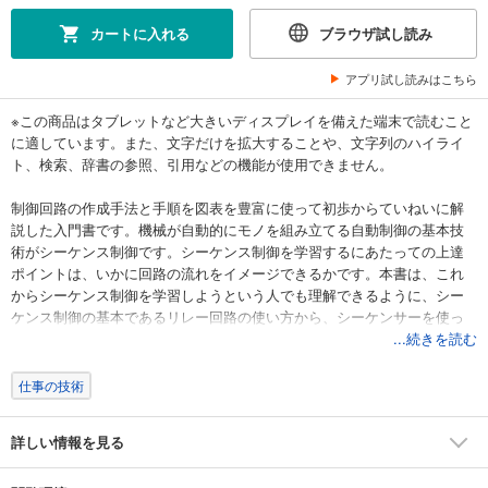
カートに入れる
ブラウザ試し読み
アプリ試し読みはこちら
※この商品はタブレットなど大きいディスプレイを備えた端末で読むこと
に適しています。また、文字だけを拡大することや、文字列のハイライ
ト、検索、辞書の参照、引用などの機能が使用できません。
制御回路の作成手法と手順を図表を豊富に使って初歩からていねいに解
説した入門書です。機械が自動的にモノを組み立てる自動制御の基本技
術がシーケンス制御です。シーケンス制御を学習するにあたっての上達
ポイントは、いかに回路の流れをイメージできるかです。本書は、これ
からシーケンス制御を学習しようという人でも理解できるように、シー
ケンス制御の基本であるリレー回路の使い方から、シーケンサーを使っ
たラダー図の作成までを、ステップを踏みながら、実践的に解説してい
...続きを読む
ます。リレー回路の読み書きから、制御プログラムの基本まで制御技術
の基礎が身に付きます。あなたも機械を自由に制御する楽しさを体験し
仕事の技術
ましょう！
詳しい情報を見る