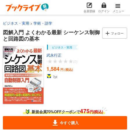
会員登録
ログイン
メニュー
ビジネス・実用
学術・語学
図解入門 よくわかる最新 シーケンス制御
フォロー
と回路図の基本
ビジネス・実用
武永行正
-
(0)
1,584
円 (税込)
7
pt
475
新規会員70%OFFクーポンで
円(税込)
今すぐ購入