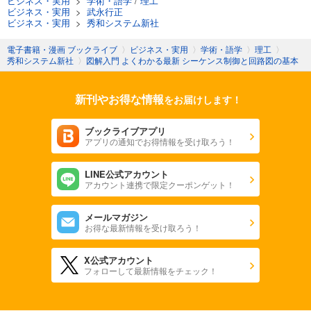
ビジネス・実用
>
学術・語学
/
理工
ビジネス・実用
>
武永行正
ビジネス・実用
>
秀和システム新社
電子書籍・漫画 ブックライブ
〉
ビジネス・実用
〉
学術・語学
〉
理工
〉
秀和システム新社
〉
図解入門 よくわかる最新 シーケンス制御と回路図の基本
新刊やお得な情報
をお届けします！
ブックライブアプリ
アプリの通知でお得情報を受け取ろう！
LINE公式アカウント
アカウント連携で限定クーポンゲット！
メールマガジン
お得な最新情報を受け取ろう！
X公式アカウント
フォローして最新情報をチェック！