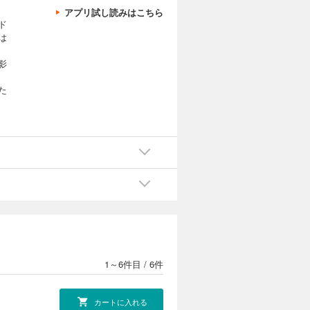
アプリ試し読みはこちら
ド
は
影
た
1～6件目
/
6件
カートに入れる