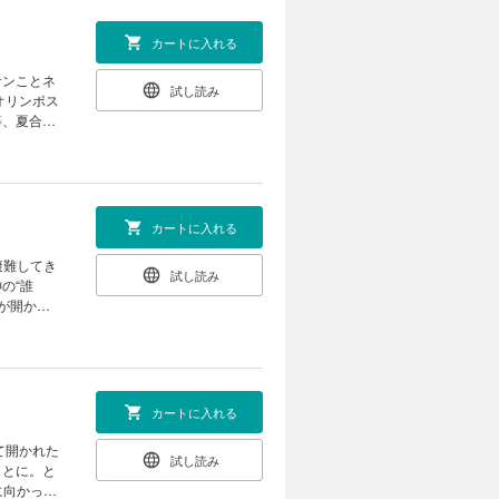
カートに入れる
サンことネ
試し読み
オリンポス
等、夏合宿
ポス勢力の
ーンな夏合
カートに入れる
避難してき
試し読み
の“誰
が開かれ
法廷バトル
地創造＆レ
カートに入れる
て開かれた
試し読み
ことに。と
に向かって