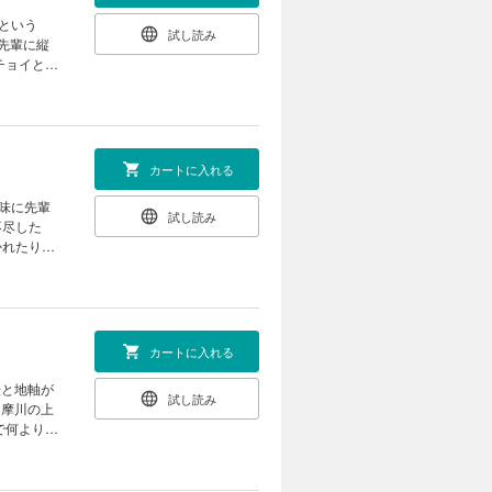
という
試し読み
先輩に縦
チョイと気
カートに入れる
味に先輩
試し読み
不尽した
かれたりと
動に振り回
星クラフト
カートに入れる
転と地軸が
試し読み
多摩川の上
で何よりで
スな巨乳美
ンな夏合宿