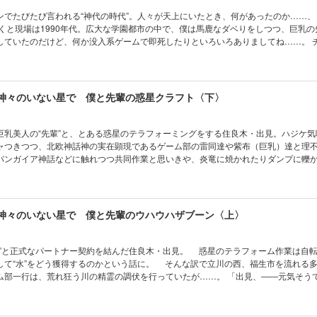
ンでたびたび言われる“神代の時代”。人々が天上にいたとき、何があったのか……、
づくと現場は1990年代。広大な学園都市の中で、僕は馬鹿なダベりをしつつ、巨乳の
していたのだけど、何か没入系ゲームで即死したりといろいろありましてね……。 
りこれは「神話再現」だ……！
 神々のいない星で 僕と先輩の惑星クラフト〈下〉
巨乳美人の“先輩”と、とある惑星のテラフォーミングをする住良木・出見。ハジケ気
ャつきつつ、北欧神話神の実在顕現であるゲーム部の雷同達や紫布（巨乳）達と理
パンガイア神話などに触れつつ共同作業と思いきや、炎竜に焼かれたりダンプに轢
を繰り返す日々。更には女体化までありですか！ 各世界の神々が住良木の不規則言
れたメソポタミアの英雄と雷同夫婦による相対戦が勃発！ 住良木と先輩による惑
 神々のいない星で 僕と先輩のウハウハザブーン〈上〉
輩”と正式なパートナー契約を結んだ住良木・出見。 惑星のテラフォーム作業は自
して“水”をどう獲得するのかという話に。 そんな訳で立川の西、福生市を流れる
ム部一行は、荒れ狂う川の精霊の調伏を行っていたが……。 「出見、――元気そう
の前に現れた新たな神の実在顕現。住良木の過去を知る素振りを見せるミステリア
夏だ！ 水着だ!! 新エピソードだ!!! 巨乳で美人な先輩達とのウハウハでザブー