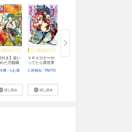
ラノベ
ラノベ
S付き】追い
ＶＲエロゲーや
れた万能職
ってたら異世界
に...
ループSNE
大稀
らむ屋
緋原ヨウ
仁科朝丸
TAKTO
試し読み
試し読み