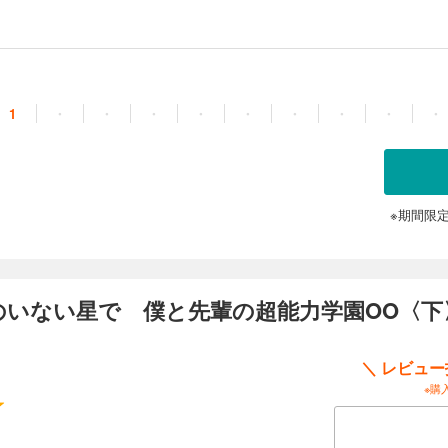
……！ 果たしてこの現象は誰の目的で起こされているのか？ そんな中、住良木
に“戻って”いた。「C38」と書かれた分厚い本を見つけた彼は、鳥と共に幕張へ…
カルチャー・グラフィティ、最新話！
1
・
・
・
・
・
・
・
・
・
※期間限
のいない星で 僕と先輩の超能力学園OO〈下
＼ レビュ
※購