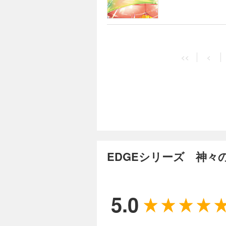
進行する巨人の影が
こる前日、8月19日
軽天地創造＆レトロ
<<
<
EDGEシリーズ 神々
5.0