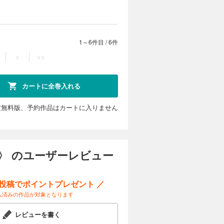
は洪水の起
…？ お気
1～6件目
/
6件
>
>>
カートに全巻入れる
定無料版、予約作品はカートに入りません
〉 のユーザーレビュー
ー投稿でポイントプレゼント ／
入済みの作品が対象となります
レビューを書く