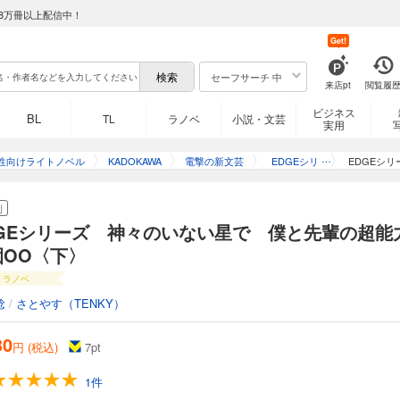
8万冊以上配信中！
Get!
セーフサーチ 中
来店pt
閲覧履
ビジネス
BL
TL
ラノベ
小説・文芸
実用
性向けライトノベル
KADOKAWA
電撃の新文芸
EDGEシリ
EDGEシ
ーズ
刊
DGEシリーズ 神々のいない星で 僕と先輩の超能
園OO〈下〉
ラノベ
稔
/
さとやす（TENKY）
30
円 (税込)
7
pt
1件