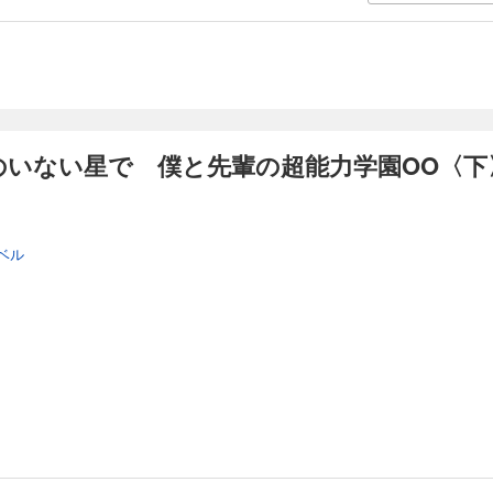
のいない星で 僕と先輩の超能力学園OO〈下
ベル