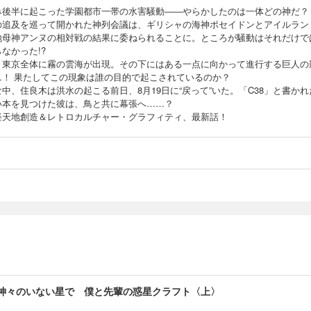
み後半に起こった学園都市一帯の水害騒動――やらかしたのは一体どの神だ？
の追及を巡って開かれた神列会議は、ギリシャの海神ポセイドンとアイルラン
地母神アンヌの相対戦の結果に委ねられることに。ところが騒動はそれだけで
なかった!?
、東京全体に霧の雲海が出現。その下にはある一点に向かって進行する巨人の
…！ 果たしてこの現象は誰の目的で起こされているのか？
中、住良木は洪水の起こる前日、8月19日に“戻って”いた。「C38」と書かれ
い本を見つけた彼は、鳥と共に幕張へ……？
軽天地創造＆レトロカルチャー・グラフィティ、最新話！
 神々のいない星で 僕と先輩の惑星クラフト〈上〉