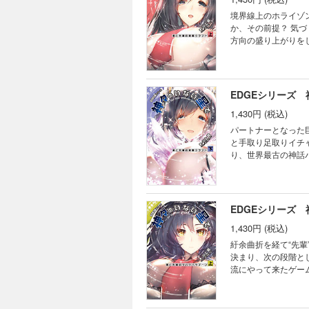
境界線上のホライゾ
か、その前提？ 気
方向の盛り上がりを
軽に天地創造。つま
EDGEシリーズ
1,430円 (税込)
パートナーとなった
と手取り足取りイチ
り、世界最古の神話
死んでロールバック
される中、新たに現
の行方は──？
EDGEシリーズ
1,430円 (税込)
紆余曲折を経て“先
決まり、次の段階と
流にやって来たゲー
すのね」 住良木達
女の目的とは――？ 
が幕を開ける！