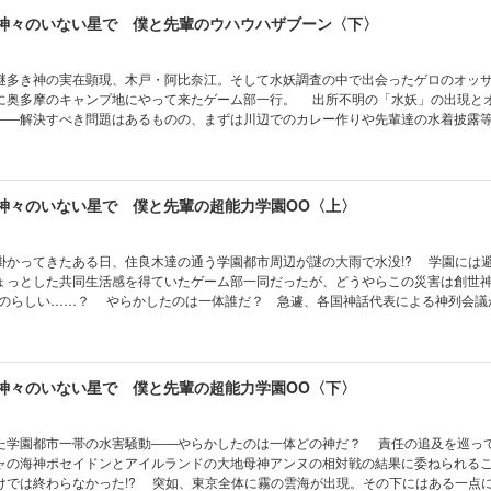
 神々のいない星で 僕と先輩のウハウハザブーン〈下〉
謎多き神の実在顕現、木戸・阿比奈江。そして水妖調査の中で出会ったゲロのオッ
に奥多摩のキャンプ地にやって来たゲーム部一行。 出所不明の「水妖」の出現と
――解決すべき問題はあるものの、まずは川辺でのカレー作りや先輩達の水着披露
する住良木達。 そんな彼等の前にオリンポス勢力の実在顕現が現れる！ オリン
輩とネプトゥーヌスが抱える事情とは？ 巨乳で美人な先輩達とのウハウハでザブ
性を持った木戸の正体に“先輩”の反応は――？
 神々のいない星で 僕と先輩の超能力学園OO〈上〉
掛かってきたある日、住良木達の通う学園都市周辺が謎の大雨で水没!? 学園には
ょっとした共同生活感を得ていたゲーム部一同だったが、どうやらこの災害は創世神
ものらしい……？ やらかしたのは一体誰だ？ 急遽、各国神話代表による神列会議
ャの海神ポセイドンやアイルランドの大地母神アンヌ等、錚々たる顔ぶれが揃った
多の神々が“学生”として顕現化した90年代の立川学園都市を舞台に巻き起こる、天
フィティ。学園ミステリー編、開幕!!
 神々のいない星で 僕と先輩の超能力学園OO〈下〉
た学園都市一帯の水害騒動――やらかしたのは一体どの神だ？ 責任の追及を巡っ
ャの海神ポセイドンとアイルランドの大地母神アンヌの相対戦の結果に委ねられる
けでは終わらなかった!? 突如、東京全体に霧の雲海が出現。その下にはある一点