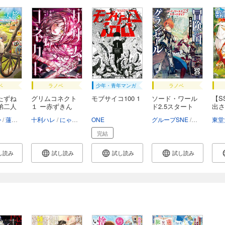
ベ
ラノベ
少年・青年マンガ
ラノベ
たずね
グリムコネクト
モブサイコ100 1
ソード・ワール
【S
弟二人
１ ー赤ずきん
ド2.5スタート
出さ
の...
ガ...
に...
か
蓮深ふみ
十利ハレ
にゃんぽ
オタクペンギン（社長）
ONE
グループSNE
北沢慶／グ
東堂
完結
し読み
試し読み
試し読み
試し読み