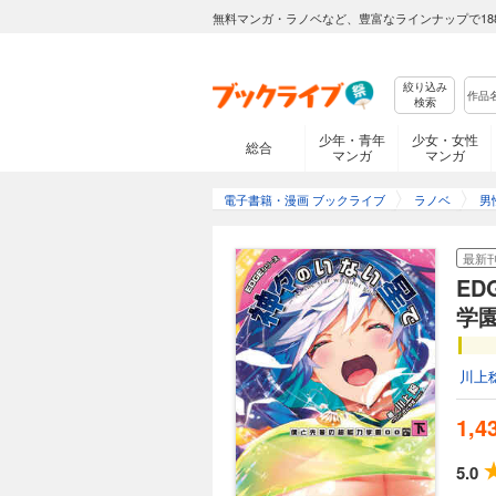
無料マンガ・ラノベなど、豊富なラインナップで18
絞り込み
検索
少年・青年
少女・女性
総合
マンガ
マンガ
電子書籍・漫画 ブックライブ
ラノベ
男
最新
E
学
川上
1,4
5.0