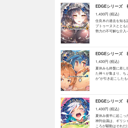
EDGEシリーズ
1,430円 (税込)
住良木の過去を知る
プトゥーヌスととも
勢力の不可解な介入
を全力でエンジョイ
目的、そして木戸先
宿！ あふれ出る母
EDGEシリーズ
1,430円 (税込)
夏休みも終盤に差し
た神々が集まり、ち
か”が引き起こした
ることに！ ギリシ
の行方は――!? 数
トロカルチャー・グラ
EDGEシリーズ
1,430円 (税込)
夏休み後半に起こっ
神列会議は、ギリシ
ころが騒動はそれだ