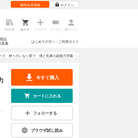
無料会員登録
ログイン
歴
My本棚
カート
フォロー
クーポン
Myページ
雑誌
はじめての方へ
ご利用ガイド
写真集
リーズ 神々のいない星で 僕と先輩の超能力学園
OO〈下〉
今すぐ購入
力
カートに入れる
フォローする
ブラウザ試し読み