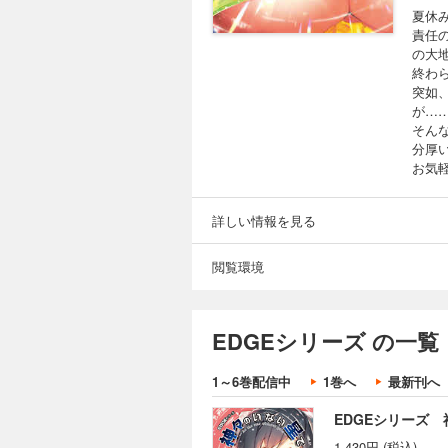
夏休
責任
の大
終わら
突如
が…
そんな
分厚
お気
詳しい情報を見る
閲覧環境
EDGEシリーズ の一覧
1～6巻配信中
1巻へ
最新刊へ
EDGEシリーズ
1,430円 (税込)