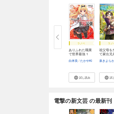
ラノベ
ラノ
ありふれた職業
祖父母を
で世界最強 1
て家出兄
旅...
白米良
たかやKi
泉きよら
試し読み
試
電撃の新文芸 の最新刊