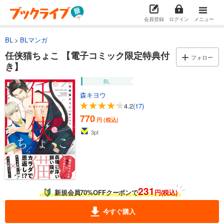
会員登録
ログイン
メニュー
BL
BLマンガ
任侠猫ちょこ 【電子コミック限定特典付
フォロー
き】
BL
森キヨウ
4.2
(17)
770
円 (税込)
3
pt
231
新規会員70%OFFクーポンで
円(税込)
今すぐ購入