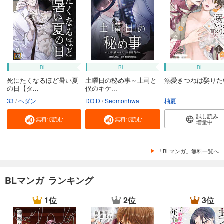
BL
BL
BL
死にたくなるほど暑い夏
土曜日の秘め事～上司と
溺愛きつねは娶りた
の日【タ...
僕のキケ...
33
ヘダン
DO.D
Seomonhwa
柚夏
試し読み
無料で読む
無料で読む
増量中
「BLマンガ」無料一覧へ
BLマンガ ランキング
1位
2位
3位