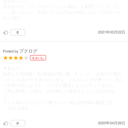
るお話でした。
読みながら、ついウチのニャンコ達は…と妄想してしまった。
……坊っちゃん、本当にチョコ(受)の去勢してなくて良かった
ね！(笑)
2021年03月22日
0
ブクログ
Posted by
ネタバレ
▼あらすじ
失恋した美容師・鈴(26歳)が飼い猫・ちょこに「お前が人間だ
ったら お前と付き合うのになぁ」ともらしたその夜――。逞し
い任侠の男になって、カラダで恩返しをしにやってきた!!
「男は無理!」な鈴も、顔は怖いが健気なちょこに心が揺れ
て…?
ノンケ飼い主×元カノに勝ちたい一途な任侠猫の義理と忠
...続きを読む
2020年04月26日
0