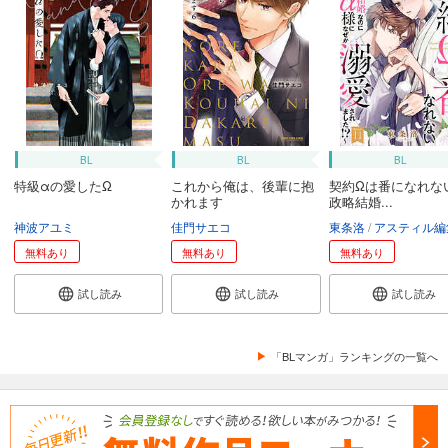
BL
BL
BL
特級αの愛したΩ
これから俺は、後輩に抱
契約Ωは番になれな
かれます
政略結婚...
神波アユミ
佳門サエコ
東条洛
アスティル編
無料あり
無料あり
無料あり
試し読み
試し読み
試し読み
「BLマンガ」ランキングの一覧へ