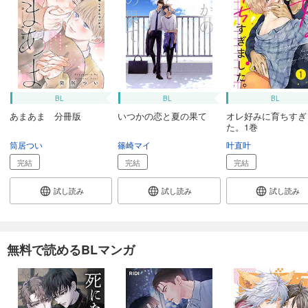
BL
BL
BL
あまあま 分冊版
いつかの恋と夏の果て
オレ好みに育ちすぎ
た。1巻
筒居つい
篠崎マイ
叶直叶
完結
完結
完結
試し読み
試し読み
試し読み
無料で読めるBLマンガ