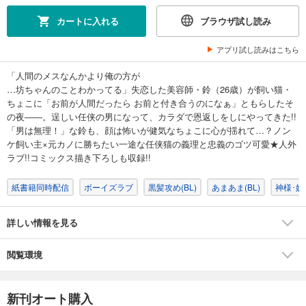
カートに入れる
ブラウザ試し読み
アプリ試し読みはこちら
「人間のメスなんかより俺の方が
…坊ちゃんのことわかってる」失恋した美容師・鈴（26歳）が飼い猫・
ちょこに「お前が人間だったら お前と付き合うのになぁ」ともらしたそ
の夜――。逞しい任侠の男になって、カラダで恩返しをしにやってきた!!
「男は無理！」な鈴も、顔は怖いが健気なちょこに心が揺れて…？ノン
ケ飼い主×元カノに勝ちたい一途な任侠猫の義理と忠義のゴツ可愛★人外
ラブ!!コミックス描き下ろしも収録!!
紙書籍同時配信
ボーイズラブ
黒髪攻め(BL)
あまあま(BL)
神様･妖怪
詳しい情報を見る
閲覧環境
新刊オート購入