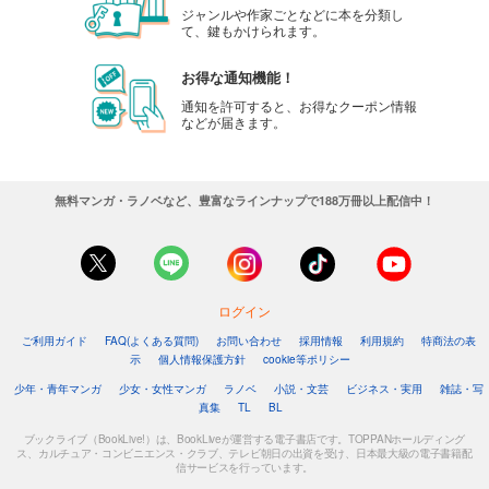
ジャンルや作家ごとなどに本を分類し
て、鍵もかけられます。
お得な通知機能！
通知を許可すると、お得なクーポン情報
などが届きます。
無料マンガ・ラノベなど、豊富なラインナップで188万冊以上配信中！
ログイン
ご利用ガイド
FAQ(よくある質問)
お問い合わせ
採用情報
利用規約
特商法の表
示
個人情報保護方針
cookie等ポリシー
少年・青年マンガ
少女・女性マンガ
ラノベ
小説・文芸
ビジネス・実用
雑誌・写
真集
TL
BL
ブックライブ（BookLive!）は、BookLiveが運営する電子書店です。TOPPANホールディング
ス、カルチュア・コンビニエンス・クラブ、テレビ朝日の出資を受け、日本最大級の電子書籍配
信サービスを行っています。