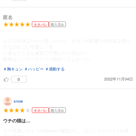
匿名
ネタバレ
購入済み
なんで任侠なのかと思ったけど、元カノの影響で任侠風な喋り
方なのすごい可愛い！笑
一途なところも健気で可愛いけど切ない・・・。
最後はハッピーエンドで終わってよかった。
＃胸キュン
＃ハッピー
＃感動する
2022年11月04日
0
snow
ネタバレ
購入済み
ウチの猫は…
ゴツ可愛いチョコ(3歳ww)の健気さに、ほっこりジンワリ出来