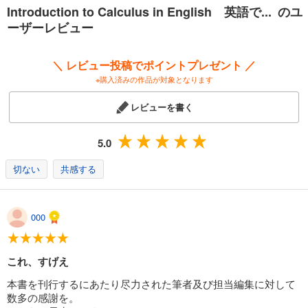
本書は大きく二つの部分からなる。第I部は“計算”の部分で、これは1変数
Introduction to Calculus in English 英語で... のユ
関数に対する“高校”の微分積分の復習に加え、多変数の微分積分をすぐに
ーザーレビュー
使えるようになることに焦点を合わせた。つまり、多変数関数を微分し
積分するための“技術”を提供する。第II部は“理論”の部分で、第I部で“明ら
か”として扱ったすべての基本的な問いに対して、厳密な数学的説明を与
＼ レビュー投稿でポイントプレゼント ／
える。つまり、極限、微分、積分とは“本当は”どのようなものであるかを
※購入済みの作品が対象となります
示す。
レビューを書く
5.0
切ない
共感する
000
これ、すげえ
本書を刊行するにあたり尽力された筆者及び担当編集に対して
数多の感謝を。