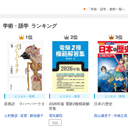
「学術・語学」無料一覧へ
学術・語学 ランキング
1位
2位
3位
ビジネス・実用
ビジネス・実用
ビジネス・実用
原典訳 マハーバーラタ
2026年版 電験2種模範解
日本の歴史
答集
上村勝彦
原實
横地優子
電気書院
西山優里子
舟橋正真
完結