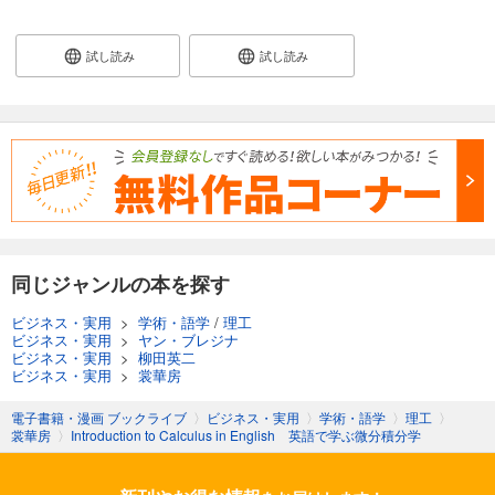
試し読み
試し読み
同じジャンルの本を探す
ビジネス・実用
>
学術・語学
/
理工
ビジネス・実用
>
ヤン・ブレジナ
ビジネス・実用
>
柳田英二
ビジネス・実用
>
裳華房
電子書籍・漫画 ブックライブ
〉
ビジネス・実用
〉
学術・語学
〉
理工
〉
裳華房
〉
Introduction to Calculus in English 英語で学ぶ微分積分学