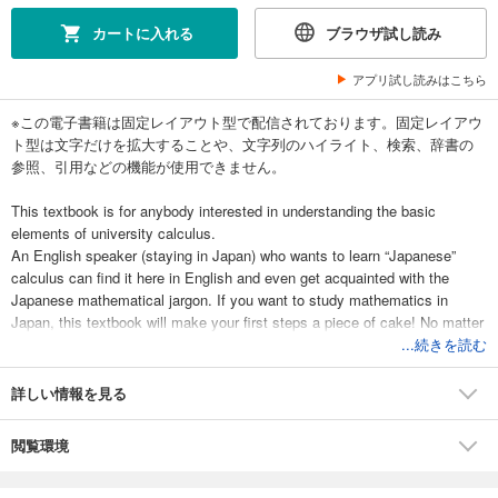
カートに入れる
ブラウザ試し読み
アプリ試し読みはこちら
※この電子書籍は固定レイアウト型で配信されております。固定レイアウ
ト型は文字だけを拡大することや、文字列のハイライト、検索、辞書の
参照、引用などの機能が使用できません。
This textbook is for anybody interested in understanding the basic
elements of university calculus.
An English speaker (staying in Japan) who wants to learn “Japanese”
calculus can find it here in English and even get acquainted with the
Japanese mathematical jargon. If you want to study mathematics in
Japan, this textbook will make your first steps a piece of cake! No matter
who you are, whenever new terminology appears you can learn it here in
...続きを読む
both English and Japanese.
詳しい情報を見る
微分積分学を英語で学びたい人のための教科書。“標準的な”日本の教科書
の“アメリカ”英語版であり、キーワード、定義、定理の日本語訳が簡単に
閲覧環境
参照できるようになっている。将来、研究者になること、あるいは海外
留学を考えている学生にとっては、最初の一冊として最適だろう。