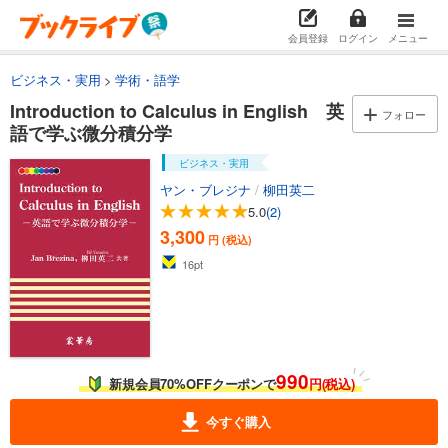
会員登録
ログイン
メニュー
ビジネス・実用
学術・語学
Introduction to Calculus in English 英
フォロー
語で学ぶ微分積分学
ビジネス・実用
ヤン・ブレジナ
/
柳田英二
5.0
(2)
3,300
円 (税込)
16
pt
990
新規会員70%OFFクーポンで
円(税込)
今すぐ購入