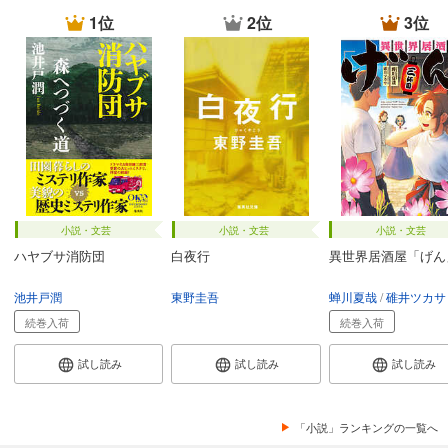
1位
2位
3位
小説・文芸
小説・文芸
小説・文芸
ハヤブサ消防団
白夜行
異世界居酒屋「げん
池井戸潤
東野圭吾
蝉川夏哉
碓井ツカサ
続巻入荷
続巻入荷
試し読み
試し読み
試し読み
「小説」ランキングの一覧へ