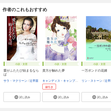
作者のこれもおすすめ
小説・文芸
小説・文芸
小説・文芸
愛がふたたび始まるなら
貴方が触れた夢
一万ポンドの花婿
ば
サラ・マクリーン
辻早苗
キャンディス・キャンプ
琴葉かいら
リン・ストーン
辻早
値引き
試し読み
試し読み
試し読み