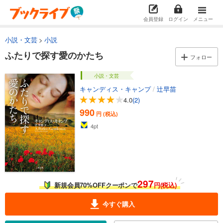
会員登録
ログイン
メニュー
小説・文芸
小説
ふたりで探す愛のかたち
フォロー
小説・文芸
キャンディス・キャンプ
/
辻早苗
4.0
(2)
990
円 (税込)
4
pt
297
新規会員70%OFFクーポンで
円(税込)
今すぐ購入