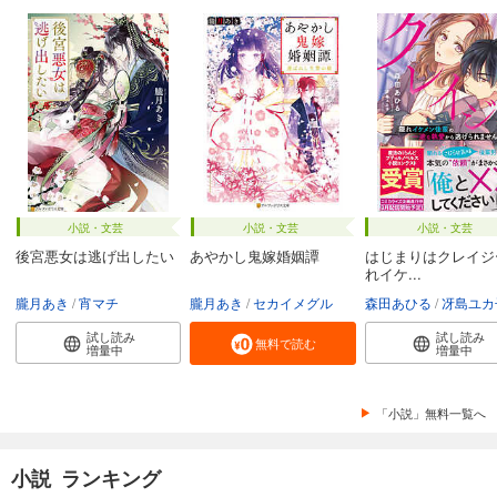
小説・文芸
小説・文芸
小説・文芸
後宮悪女は逃げ出したい
あやかし鬼嫁婚姻譚
はじまりはクレイジ
れイケ...
朧月あき
宵マチ
朧月あき
セカイメグル
森田あひる
冴島ユカ
試し読み
試し読み
無料で読む
増量中
増量中
「小説」無料一覧へ
小説 ランキング