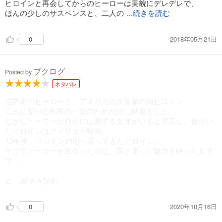
ヒロインと再会してからのヒーローは美貌にデレデレで、
ほんの少しのサスペンスと、二人の
...続きを読む
2018年05月21日
0
ブクログ
Posted by
ネタバレ
伯爵家のヒーローと、アメリカの大富豪の娘ヒロイン。
二人は互いの利害の一致のためだけに結婚をした。
しかしヒーローが自分には愛する女性がいると宣言し、傷付い
たヒロインはアメリカへ帰国。
10年後、ロンドンの地へ戻ってきたヒロイン。
そこでヒーローが出会ったのは、昔と違った魅力を持った女性
で…。
ヒ
...続きを読む
2020年10月16日
0