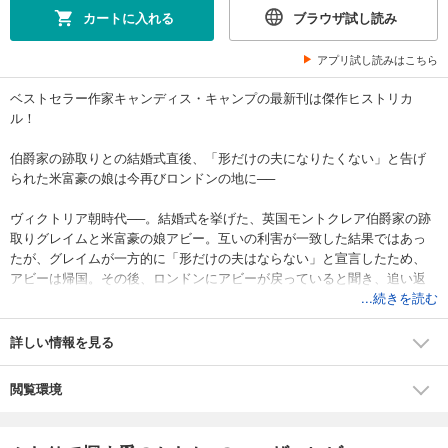
カートに入れる
ブラウザ試し読み
アプリ試し読みはこちら
ベストセラー作家キャンディス・キャンプの最新刊は傑作ヒストリカ
ル！
伯爵家の跡取りとの結婚式直後、「形だけの夫になりたくない」と告げ
られた米富豪の娘は今再びロンドンの地に──
ヴィクトリア朝時代──。結婚式を挙げた、英国モントクレア伯爵家の跡
取りグレイムと米富豪の娘アビー。互いの利害が一致した結果ではあっ
たが、グレイムが一方的に「形だけの夫はならない」と宣言したため、
アビーは帰国。その後、ロンドンにアビーが戻っていると聞き、追い返
そうと彼女に会うグレイムだが、大人の魅力を湛えた彼女に魅入られ、
...続きを読む
互いの誤解も解けていく。一方、二人の結婚の裏で何があったのかを教
えてやるという人物が現れ、それにからんだ殺人事件を、二人で解決し
詳しい情報を見る
ていくのだが……。
原題：A Perfect Gentleman
閲覧環境