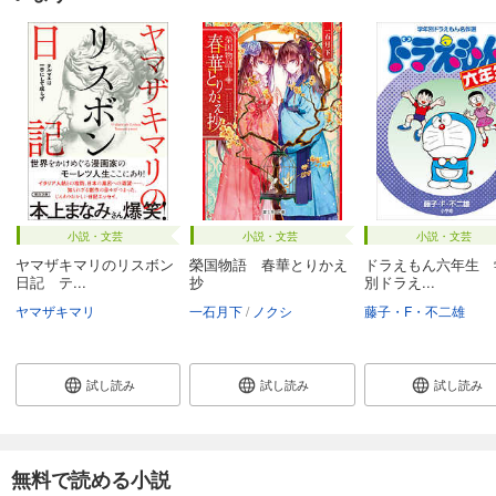
小説・文芸
小説・文芸
小説・文芸
ヤマザキマリのリスボン
榮国物語 春華とりかえ
ドラえもん六年生 
日記 テ...
抄
別ドラえ...
ヤマザキマリ
一石月下
ノクシ
藤子・F・不二雄
試し読み
試し読み
試し読み
無料で読める小説