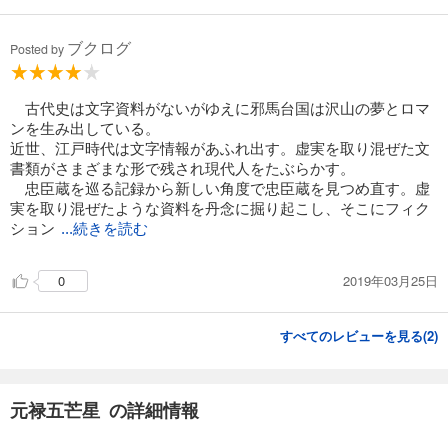
ブクログ
Posted by
古代史は文字資料がないがゆえに邪馬台国は沢山の夢とロマ
ンを生み出している。
近世、江戸時代は文字情報があふれ出す。虚実を取り混ぜた文
書類がさまざまな形で残され現代人をたぶらかす。
忠臣蔵を巡る記録から新しい角度で忠臣蔵を見つめ直す。虚
実を取り混ぜたような資料を丹念に掘り起こし、そこにフィク
ション
...続きを読む
2019年03月25日
0
すべてのレビューを見る(
2
)
元禄五芒星 の詳細情報