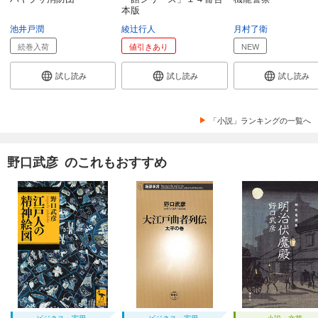
本版
池井戸潤
綾辻行人
月村了衛
続巻入荷
値引きあり
NEW
試し読み
試し読み
試し読み
「小説」ランキングの一覧へ
野口武彦 のこれもおすすめ