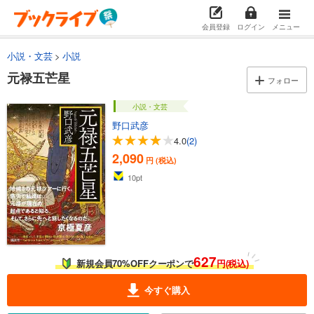
会員登録
ログイン
メニュー
小説・文芸
小説
元禄五芒星
フォロー
小説・文芸
野口武彦
4.0
(2)
2,090
円 (税込)
10
pt
627
新規会員70%OFFクーポンで
円(税込)
今すぐ購入