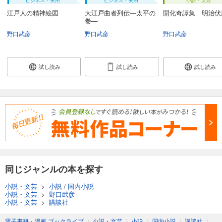
ビジネス・実用
ビジネス・実用
小説・文芸
江戸人の精神絵図
大江戸曲者列伝―太平の
開化奇譚集 明治伏
巻―
野口武彦
野口武彦
野口武彦
試し読み
試し読み
試し読み
同じジャンルの本を探す
小説・文芸
>
小説
/
国内小説
小説・文芸
>
野口武彦
小説・文芸
>
講談社
電子書籍・漫画 ブックライブ
〉
小説・文芸
〉
小説
〉
国内小説
〉
講談社
〉