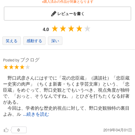
※購入済みの作品が対象となります
レビューを書く
4.0
笑える
感動する
深い
ブクログ
Posted by
野口武彦さんにはすでに「花の忠臣蔵」（講談社）「忠臣蔵
ー史実の肉声」（ちくま新書・ちくま学芸文庫）という、「忠
臣蔵」をめぐって、野口史観とでもいうべき、視点角度が独特
で、「おっと、そうなんですね。」とひざを打ちたくなる好著
がある。
今回は、学者的な歴史的視点に対して、野口史観独特の裏目
よみ、ル
...続きを読む
2019年04月01日
0