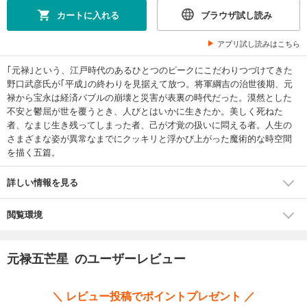
カートに入れる
ブラウザ試し読み
アプリ試し読みはこちら
｢元禄｣という、江戸時代のあるひとつのピークにこだわりつづけてきた
野口武彦氏が｢平成｣の終わりを見据えて放つ。将軍綱吉の治世後期、元
禄から宝永は経済バブルの崩壊と災害が表裏の時代だった。漠然とした
不安と鬱屈が世を覆うとき、人びとはいかに生きたか。美しく死ねた
者、なまじ生き残ってしまった者、己が才覚の扱いに悶える者。人生の
さまざまな姿が異常なまでにクッキリと浮かび上がった魔術的な時空間
を描く五篇。
詳しい情報を見る
閲覧環境
元禄五芒星 のユーザーレビュー
＼ レビュー投稿でポイントプレゼント ／