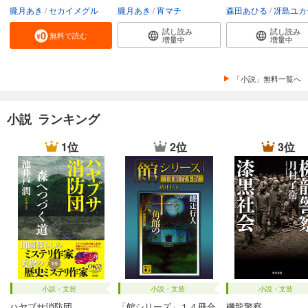
朧月あき
セカイメグル
朧月あき
宵マチ
森田あひる
冴島ユカ
試し読み
試し読み
無料で読む
増量中
増量中
「小説」無料一覧へ
小説 ランキング
1位
2位
3位
小説・文芸
小説・文芸
小説・文芸
ハヤブサ消防団
「館シリーズ」１４冊合
機龍警察