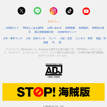
ログイン
ご利用ガイド
FAQ(よくある質問)
お問い合わせ
採用情報
利用規約
特商法の表
示
個人情報保護方針
cookie等ポリシー
少年・青年マンガ
少女・女性マンガ
ラノベ
小説・文芸
ビジネス・実用
雑誌・写
真集
TL
BL
ブックライブ（BookLive!）は、BookLiveが運営する電子書店です。TOPPANホールディング
ス、カルチュア・コンビニエンス・クラブ、テレビ朝日の出資を受け、日本最大級の電子書籍配
信サービスを行っています。
© BookLive Co., Ltd.