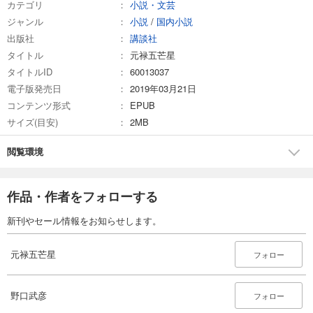
カテゴリ
小説・文芸
ジャンル
小説
/
国内小説
出版社
講談社
タイトル
元禄五芒星
タイトルID
60013037
電子版発売日
2019年03月21日
コンテンツ形式
EPUB
サイズ(目安)
2MB
閲覧環境
作品・作者をフォローする
新刊やセール情報をお知らせします。
元禄五芒星
フォロー
野口武彦
フォロー