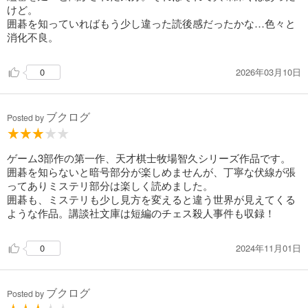
けど。
囲碁を知っていればもう少し違った読後感だったかな…色々と
消化不良。
2026年03月10日
0
ブクログ
Posted by
ゲーム3部作の第一作、天才棋士牧場智久シリーズ作品です。
囲碁を知らないと暗号部分が楽しめませんが、丁寧な伏線が張
ってありミステリ部分は楽しく読めました。
囲碁も、ミステリも少し見方を変えると違う世界が見えてくる
ような作品。講談社文庫は短編のチェス殺人事件も収録！
2024年11月01日
0
ブクログ
Posted by