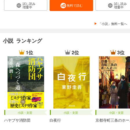
試し読み
試し読み
無料で読む
増量中
増量中
「小説」無料一覧へ
小説 ランキング
1位
2位
3位
小説・文芸
小説・文芸
小説・文芸
ハヤブサ消防団
白夜行
京都寺町三条のホー