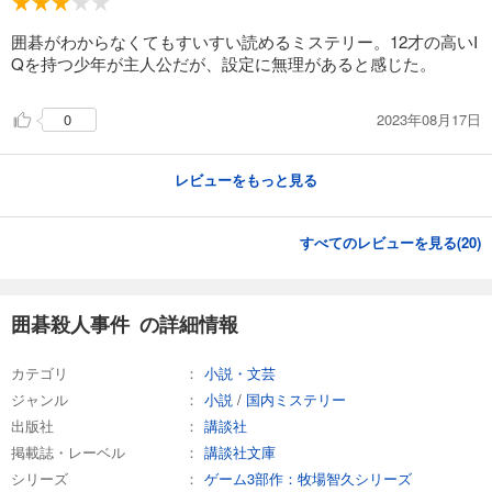
囲碁がわからなくてもすいすい読めるミステリー。12才の高いI
Qを持つ少年が主人公だが、設定に無理があると感じた。
2023年08月17日
0
レビューをもっと見る
すべてのレビューを見る(
20
)
囲碁殺人事件 の詳細情報
カテゴリ
小説・文芸
ジャンル
小説
/
国内ミステリー
出版社
講談社
掲載誌・レーベル
講談社文庫
シリーズ
ゲーム3部作：牧場智久シリーズ