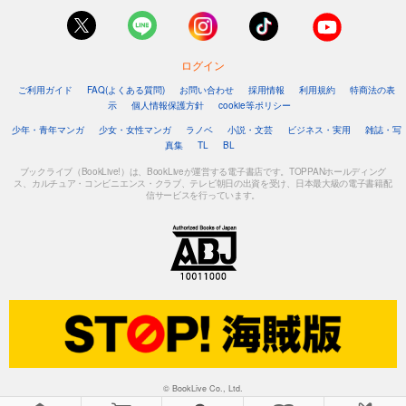
ログイン
ご利用ガイド
FAQ(よくある質問)
お問い合わせ
採用情報
利用規約
特商法の表
示
個人情報保護方針
cookie等ポリシー
少年・青年マンガ
少女・女性マンガ
ラノベ
小説・文芸
ビジネス・実用
雑誌・写
真集
TL
BL
ブックライブ（BookLive!）は、BookLiveが運営する電子書店です。TOPPANホールディング
ス、カルチュア・コンビニエンス・クラブ、テレビ朝日の出資を受け、日本最大級の電子書籍配
信サービスを行っています。
© BookLive Co., Ltd.