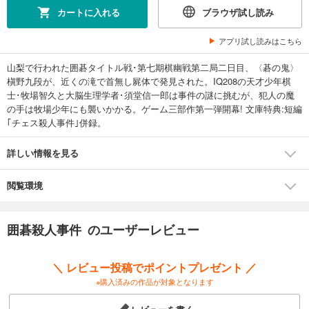
カートに入れる
ブラウザ試し読み
アプリ試し読みはこちら
山梨で行われた囲碁タイトル戦･第七期棋幽戦第二局二日目、〈碁の鬼〉
槇野九段が、近くの滝で首無し屍体で発見された。IQ208の天才少年棋
士･牧場智久と大脳生理学者･須堂信一郎は事件の謎に挑むが、犯人の魔
の手は牧場少年にも襲いかかる。ゲーム三部作第一弾開幕! 文庫特典:短編
｢チェス殺人事件｣併録。
詳しい情報を見る
閲覧環境
囲碁殺人事件 のユーザーレビュー
＼ レビュー投稿でポイントプレゼント ／
※購入済みの作品が対象となります