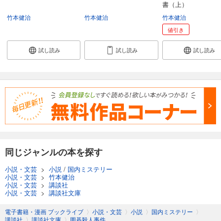
書（上）
竹本健治
竹本健治
竹本健治
値引き
試し読み
試し読み
試し読み
同じジャンルの本を探す
小説・文芸
>
小説
/
国内ミステリー
小説・文芸
>
竹本健治
小説・文芸
>
講談社
小説・文芸
>
講談社文庫
電子書籍・漫画 ブックライブ
〉
小説・文芸
〉
小説
〉
国内ミステリー
〉
講談社
〉
講談社文庫
〉
囲碁殺人事件