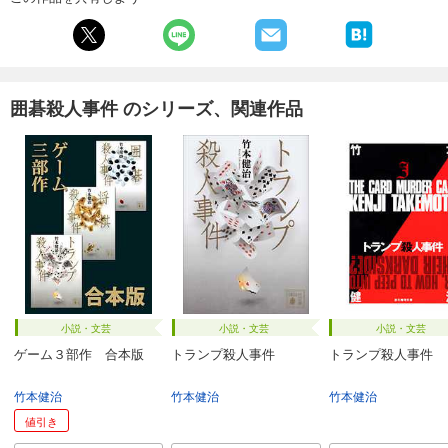
囲碁殺人事件 のシリーズ、関連作品
小説・文芸
小説・文芸
小説・文芸
ゲーム３部作 合本版
トランプ殺人事件
トランプ殺人事件
竹本健治
竹本健治
竹本健治
値引き