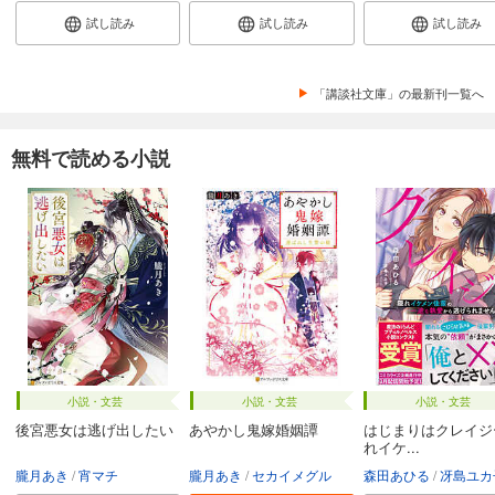
試し読み
試し読み
試し読み
「講談社文庫」の最新刊一覧へ
無料で読める小説
小説・文芸
小説・文芸
小説・文芸
後宮悪女は逃げ出したい
あやかし鬼嫁婚姻譚
はじまりはクレイジ
れイケ...
朧月あき
宵マチ
朧月あき
セカイメグル
森田あひる
冴島ユカ