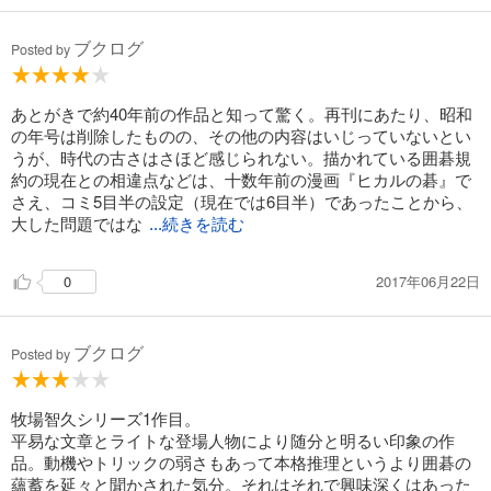
ブクログ
Posted by
あとがきで約40年前の作品と知って驚く。再刊にあたり、昭和
の年号は削除したものの、その他の内容はいじっていないとい
うが、時代の古さはさほど感じられない。描かれている囲碁規
約の現在との相違点などは、十数年前の漫画『ヒカルの碁』で
さえ、コミ5目半の設定（現在では6目半）であったことから、
大した問題ではな
...続きを読む
2017年06月22日
0
ブクログ
Posted by
牧場智久シリーズ1作目。
平易な文章とライトな登場人物により随分と明るい印象の作
品。動機やトリックの弱さもあって本格推理というより囲碁の
蘊蓄を延々と聞かされた気分。それはそれで興味深くはあった