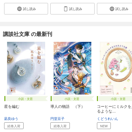
試し読み
試し読み
試し読み
講談社文庫 の最新刊
小説・文芸
小説・文芸
小説・文芸
星を編む
導人の物語 （下）
コーヒーにミルクを
るような...
凪良ゆう
円堂豆子
くどうれいん
続巻入荷
続巻入荷
NEW