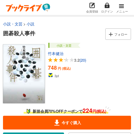
会員登録
ログイン
メニュー
小説・文芸
小説
囲碁殺人事件
フォロー
小説・文芸
竹本健治
3.2
(20)
748
円 (税込)
3
pt
224
新規会員70%OFFクーポンで
円(税込)
今すぐ購入