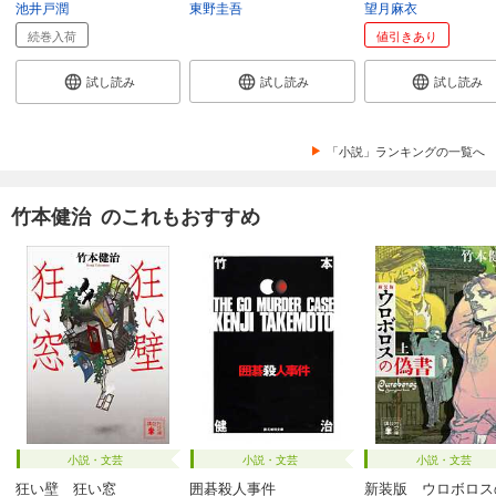
池井戸潤
東野圭吾
望月麻衣
続巻入荷
値引きあり
試し読み
試し読み
試し読み
「小説」ランキングの一覧へ
竹本健治 のこれもおすすめ
小説・文芸
小説・文芸
小説・文芸
狂い壁 狂い窓
囲碁殺人事件
新装版 ウロボロス