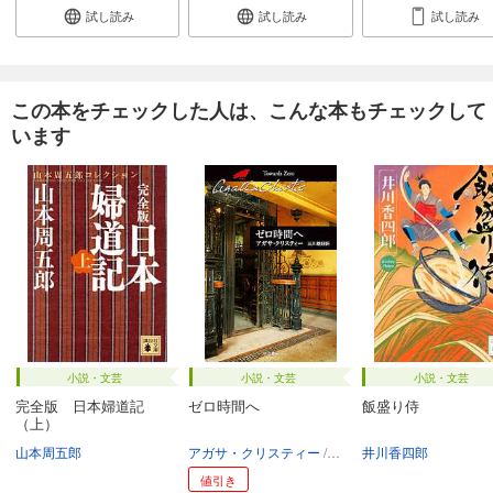
試し読み
試し読み
試し読み
この本をチェックした人は、こんな本もチェックして
います
小説・文芸
小説・文芸
小説・文芸
完全版 日本婦道記
ゼロ時間へ
飯盛り侍
（上）
山本周五郎
アガサ・クリスティー
三川基好
井川香四郎
値引き