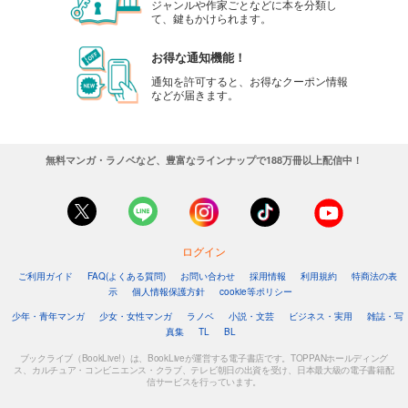
ジャンルや作家ごとなどに本を分類し
て、鍵もかけられます。
お得な通知機能！
通知を許可すると、お得なクーポン情報
などが届きます。
無料マンガ・ラノベなど、豊富なラインナップで188万冊以上配信中！
ログイン
ご利用ガイド
FAQ(よくある質問)
お問い合わせ
採用情報
利用規約
特商法の表
示
個人情報保護方針
cookie等ポリシー
少年・青年マンガ
少女・女性マンガ
ラノベ
小説・文芸
ビジネス・実用
雑誌・写
真集
TL
BL
ブックライブ（BookLive!）は、BookLiveが運営する電子書店です。TOPPANホールディング
ス、カルチュア・コンビニエンス・クラブ、テレビ朝日の出資を受け、日本最大級の電子書籍配
信サービスを行っています。