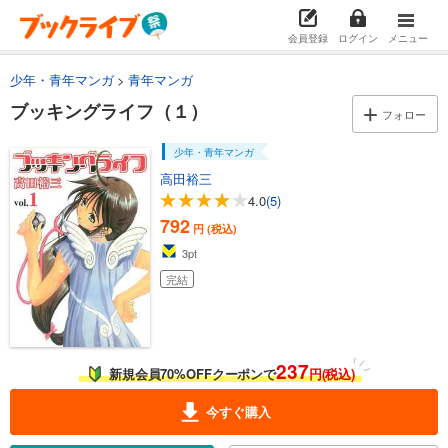
会員登録
ログイン
メニュー
少年・青年マンガ
青年マンガ
ブッキングライフ（１）
フォロー
少年・青年マンガ
高田裕三
4.0
(5)
792
円 (税込)
3
pt
完結
237
新規会員70%OFFクーポンで
円(税込)
今すぐ購入