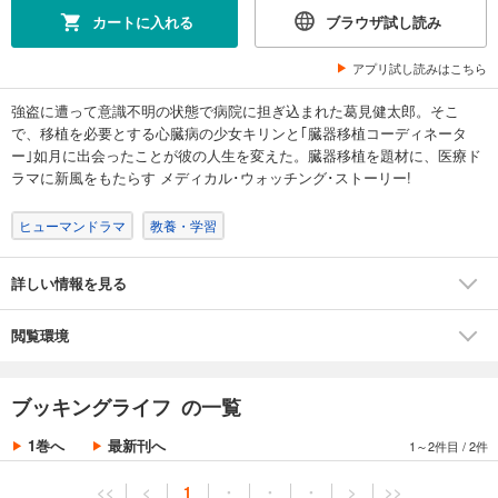
カートに入れる
ブラウザ試し読み
アプリ試し読みはこちら
強盗に遭って意識不明の状態で病院に担ぎ込まれた葛見健太郎。そこ
で、移植を必要とする心臓病の少女キリンと｢臓器移植コーディネータ
ー｣如月に出会ったことが彼の人生を変えた。臓器移植を題材に、医療ド
ラマに新風をもたらす メディカル･ウォッチング･ストーリー!
ヒューマンドラマ
教養・学習
詳しい情報を見る
閲覧環境
ブッキングライフ の一覧
1巻へ
最新刊へ
1～2件目
/
2件
<<
<
1
・
・
・
>
>>