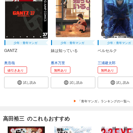
少年・青年マンガ
少年・青年マンガ
少年・青年マンガ
GANTZ
妹は知っている
ベルセルク
奥浩哉
雁木万里
三浦建太郎
値引きあり
無料あり
無料あり
試し読み
試し読み
試し読み
「青年マンガ」ランキングの一覧へ
高田裕三 のこれもおすすめ