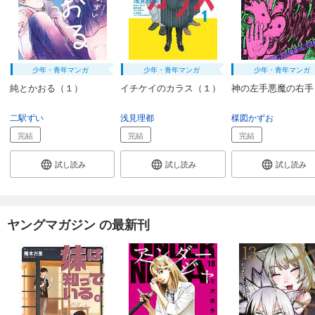
少年・青年マンガ
少年・青年マンガ
少年・青年マンガ
純とかおる（１）
イチケイのカラス（１）
神の左手悪魔の右手
二駅ずい
浅見理都
楳図かずお
完結
完結
完結
試し読み
試し読み
試し読み
ヤングマガジン の最新刊