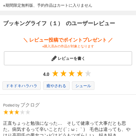
※期間限定無料版、予約作品はカートに入りません
ブッキングライフ（１） のユーザーレビュー
＼ レビュー投稿でポイントプレゼント ／
※購入済みの作品が対象となります
レビューを書く
4.0
ドキドキハラハラ
癒やされる
シュール
ブクログ
Posted by
正直ちょっと勉強になった… そして健康って大事だとも思
た。病気するって辛いことだ (´；ω；｀) 毛色は違っても、や
はり高田氏の男女コンビはどうもツボらしい…好き好き