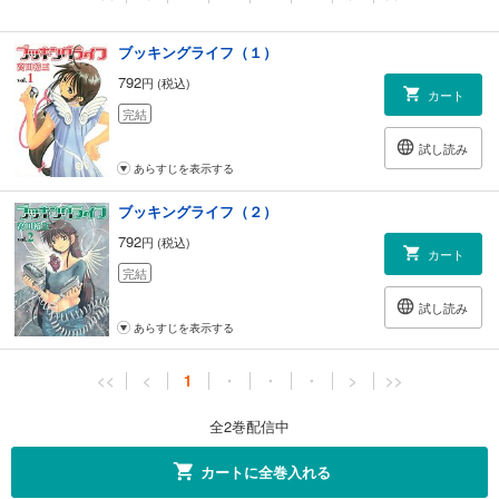
ブッキングライフ（１）
792
円 (税込)
カート
完結
試し読み
あらすじを表示する
ブッキングライフ（２）
792
円 (税込)
カート
完結
試し読み
あらすじを表示する
<<
<
1
・
・
・
>
>>
全2巻配信中
カートに全巻入れる