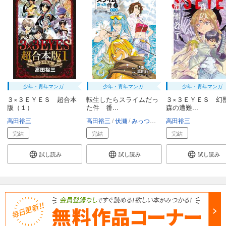
少年・青年マンガ
少年・青年マンガ
少年・青年マンガ
３×３ＥＹＥＳ 超合本
転生したらスライムだっ
３×３ＥＹＥＳ 幻
版（１）
た件 番...
森の遭難...
高田裕三
高田裕三
伏瀬
みっつばー
高田裕三
完結
完結
完結
試し読み
試し読み
試し読み