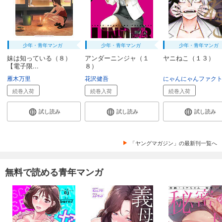
少年・青年マンガ
少年・青年マンガ
少年・青年マンガ
妹は知っている（８）
アンダーニンジャ（１
ヤニねこ（１３）
【電子限...
８）
雁木万里
花沢健吾
にゃんにゃんファク
続巻入荷
続巻入荷
続巻入荷
試し読み
試し読み
試し読み
「ヤングマガジン」の最新刊一覧へ
無料で読める青年マンガ