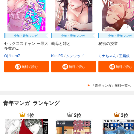
少年・青年マンガ
少年・青年マンガ
少年・青年マンガ
セックススキャン ー最大
義母と姉と
秘密の授業
多数の...
Oj
burn7
Kim.PD
ムンウッド
ミナちゃん
王鋼鉄
無料で読む
無料で読む
無料で読む
「青年マンガ」無料一覧へ
青年マンガ ランキング
1位
2位
3位