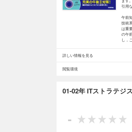
ます
引用
午前
技術
は重
の午前
し，
詳しい情報を見る
閲覧環境
01-02年 ITストラ
-