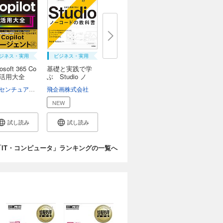
ジネス・実用
ビジネス・実用
osoft 365 Co
基礎と実践で学
ot活用大全
ぶ Studio ノ
ー...
武文
塩見準
アクセンチュアCopilot利活用推進チーム
門本淳一郎
飛企画株式会社
NEW
試し読み
試し読み
「IT・コンピュータ」ランキングの一覧へ