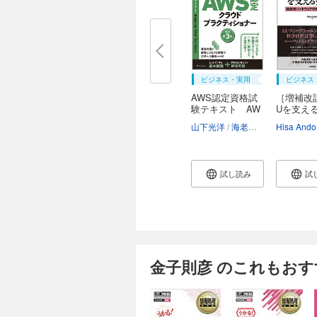
ビジネス・実用
ビジネス
AWS認定資格試
［増補改
験テキスト AW
Uを支え
S認...
―...
山下光洋
海老原寛之
Hisa Ando
試し読み
試
金子則彦 のこれもおす