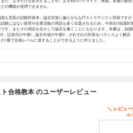
。また、文字だけを拡大することや、文字列のハイライト、検索、辞書の参照
などの機能が使用できません。
知識も充実の試験対策本。論文対策に偏りがちなITストラテジスト対策ですが
系試験にはない経営や企業活動の用語も多く出題されるため，午前IIの知識対
要です。またその用語を生かして論文を書くことにもなります。本書は，知識
II，記述式の午後I，論文作成の午後II，それぞれの対策をバランスよく解説
この1冊で合格レベルに達することができるように作りました。
テジスト合格教本 のユーザーレビュー
＼ レビュ
※購