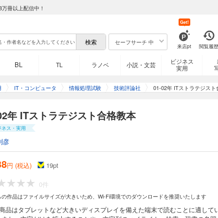
8万冊以上配信中！
Get!
セーフサーチ 中
来店pt
閲覧履
ビジネス
BL
TL
ラノベ
小説・文芸
実用
用
IT・コンピュータ
情報処理試験
技術評論社
01-02年 ITストラテジス
-02年 ITストラテジスト合格教本
ジネス・実用
則彦
38
円 (税込)
19
pt
0件
らの作品はファイルサイズが大きいため、Wi-Fi環境でのダウンロードを推奨いたします
の商品はタブレットなど大きいディスプレイを備えた端末で読むことに適して