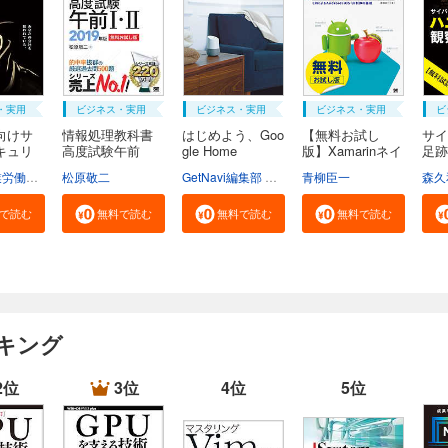
・実用
ビジネス・実用
ビジネス・実用
ビジネス・実用
ビ
向けサ
情報処理教科書
はじめよう、Goo
【無料お試し
サイ
キュリ
高度試験午前
gle Home
版】Xamarinネイ
足跡
I・...
テ...
ハ...
東京都産業労働局商工部経営支援課
松原敬二
GetNavi編集部 グーグル合同会社
青柳臣一
森久
で読む
無料で読む
無料で読む
無料で読む
ンキング
2位
3位
4位
5位