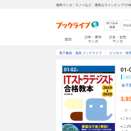
無料マンガ・ラノベなど、豊富なラインナップで18
絞り込み
検索
少年・青年
少女・女性
総合
マンガ
マンガ
電子書籍・漫画 ブックライブ
ビジネス・実
01
ビ
金子
3,9
-
※こち
※こ