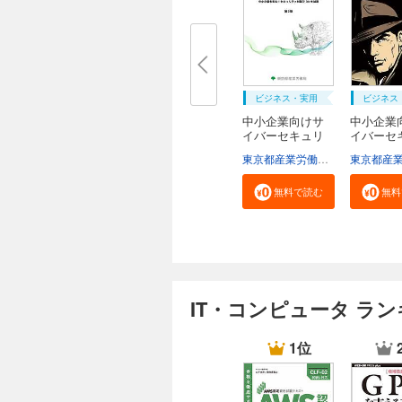
ビジネス・実用
ビジネス
中小企業向けサ
中小企業
イバーセキュリ
イバーセ
テ...
テ...
東京都産業労働局商工部経営支援課
無料で読む
無料
IT・コンピュータ ラ
1位