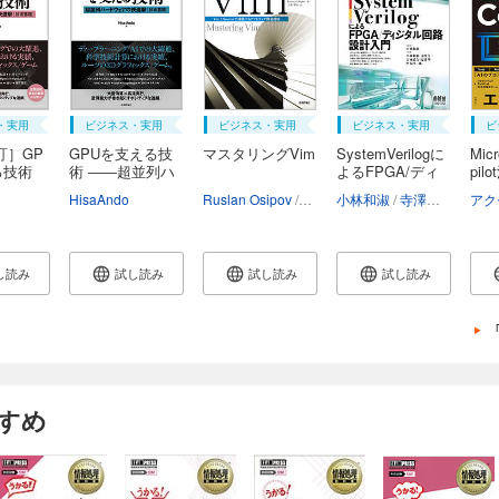
・実用
ビジネス・実用
ビジネス・実用
ビジネス・実用
ビ
訂］GP
GPUを支える技
マスタリングVim
SystemVerilogに
Micr
る技術
術 ――超並列ハ
よるFPGA/ディ
pil
ー...
ジ...
HisaAndo
Ruslan Osipov
大倉雅史
小林和淑
寺澤真一
吉河
し読み
試し読み
試し読み
試し読み
すめ