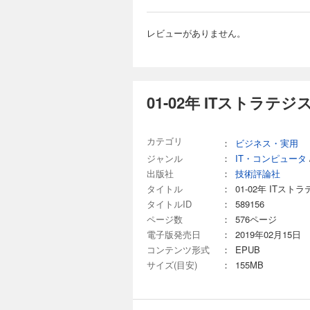
レビューがありません。
01-02年 ITストラテ
カテゴリ
：
ビジネス・実用
ジャンル
：
IT・コンピュータ
出版社
：
技術評論社
タイトル
：
01-02年 ITス
タイトルID
：
589156
ページ数
：
576ページ
電子版発売日
：
2019年02月15日
コンテンツ形式
：
EPUB
サイズ(目安)
：
155MB