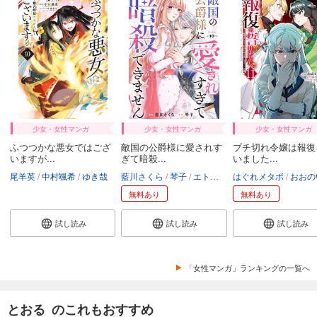
少女・女性マンガ
少女・女性マンガ
少女・女性マンガ
ふつつかな悪女ではござ
敵国の公爵様に愛されす
ブチ切れ令嬢は報復
いますが...
ぎて暗殺...
いました...
尾羊英
中村颯希
ゆき哉
藍川さくら
琴子
エトワール編集部
はぐれメタボ
おおの
無料あり
無料あり
試し読み
試し読み
試し読み
「女性マンガ」ランキングの一覧へ
とおる のこれもおすすめ