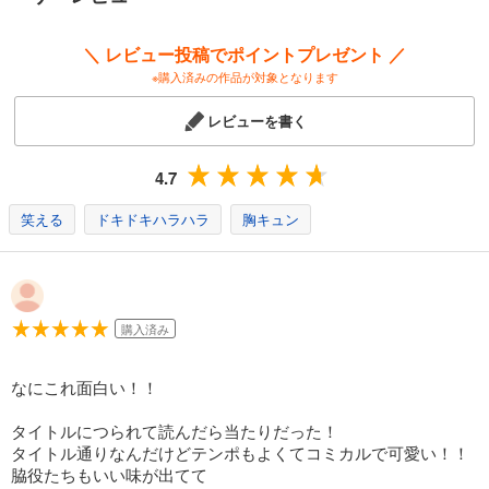
726
円 (税込)
カート
＼ レビュー投稿でポイントプレゼント ／
※購入済みの作品が対象となります
試し読み
あらすじを表示する
レビューを書く
女装してめんどくさい事になってるネクラとヤンキーの両片想い 14巻
759
円 (税込)
4.7
カート
笑える
ドキドキハラハラ
胸キュン
試し読み
あらすじを表示する
女装してめんどくさい事になってるネクラとヤンキーの両片想い 15巻
759
円 (税込)
購入済み
カート
なにこれ面白い！！
試し読み
あらすじを表示する
タイトルにつられて読んだら当たりだった！
タイトル通りなんだけどテンポもよくてコミカルで可愛い！！
脇役たちもいい味が出てて