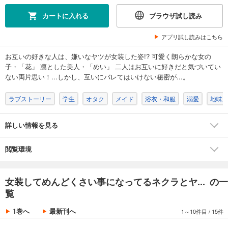
カートに入れる
ブラウザ試し読み
アプリ試し読みはこちら
お互いの好きな人は、嫌いなヤツが女装した姿!? 可愛く朗らかな女の
子・「花」 凛とした美人・「めい」 二人はお互いに好きだと気づいてい
ない両片思い！...しかし、互いにバレてはいけない秘密が...。
ラブストーリー
学生
オタク
メイド
浴衣・和服
溺愛
地味
詳しい情報を見る
閲覧環境
女装してめんどくさい事になってるネクラとヤ... の一
覧
1巻へ
最新刊へ
1～10件目
/
15件