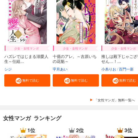
少女・女性マンガ
少女・女性マンガ
少女・女性マンガ
ハズレではじまる溺愛人
十億のアレ。～吉原いち
推しは殿下じゃござ
生～仕組...
の花魁～
せん…！...
シジ
宇月あい
小糸りお
百門一新
無料で読む
無料で読む
無料で読む
「女性マンガ」無料一覧へ
女性マンガ ランキング
1位
2位
3位