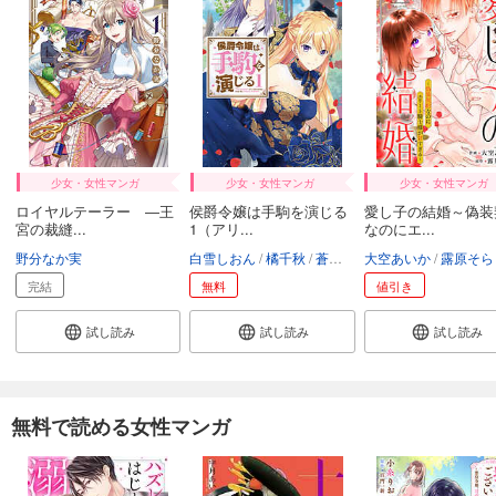
少女・女性マンガ
少女・女性マンガ
少女・女性マンガ
ロイヤルテーラー ―王
侯爵令嬢は手駒を演じる
愛し子の結婚～偽装
宮の裁縫...
1（アリ...
なのにエ...
野分なか実
白雪しおん
橘千秋
蒼崎律
大空あいか
露原そら
完結
無料
値引き
試し読み
試し読み
試し読み
無料で読める女性マンガ