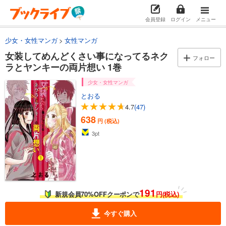
会員登録
ログイン
メニュー
少女・女性マンガ
女性マンガ
女装してめんどくさい事になってるネク
フォロー
ラとヤンキーの両片想い 1巻
少女・女性マンガ
とおる
4.7
(47)
638
円 (税込)
3
pt
191
新規会員70%OFFクーポンで
円(税込)
今すぐ購入