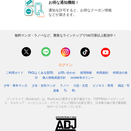
お得な通知機能！
通知を許可すると、お得なクーポン情報
などが届きます。
無料マンガ・ラノベなど、豊富なラインナップで188万冊以上配信中！
ログイン
ご利用ガイド
FAQ(よくある質問)
お問い合わせ
採用情報
利用規約
特商法の表
示
個人情報保護方針
cookie等ポリシー
少年・青年マンガ
少女・女性マンガ
ラノベ
小説・文芸
ビジネス・実用
雑誌・写
真集
TL
BL
ブックライブ（BookLive!）は、BookLiveが運営する電子書店です。TOPPANホールディング
ス、カルチュア・コンビニエンス・クラブ、テレビ朝日の出資を受け、日本最大級の電子書籍配
信サービスを行っています。