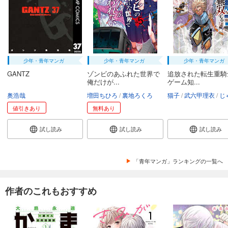
少年・青年マンガ
少年・青年マンガ
少年・青年マンガ
GANTZ
ゾンビのあふれた世界で
追放された転生重騎
俺だけが...
ゲーム知...
奥浩哉
増田ちひろ
裏地ろくろ
猫子
武六甲理衣
じゃい
値引きあり
無料あり
試し読み
試し読み
試し読み
「青年マンガ」ランキングの一覧へ
作者のこれもおすすめ