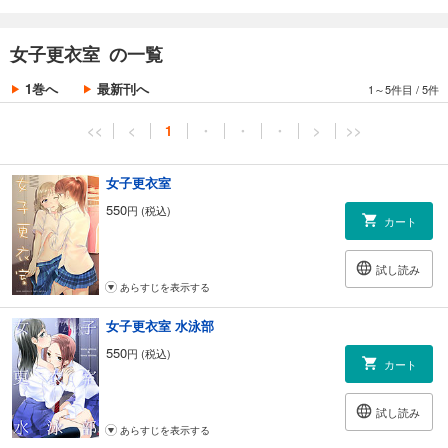
女子更衣室 の一覧
1巻へ
最新刊へ
1～5件目
/
5件
<<
<
1
・
・
・
>
>>
女子更衣室
550
円 (税込)
カート
試し読み
あらすじを表示する
女子更衣室 水泳部
550
円 (税込)
カート
試し読み
あらすじを表示する