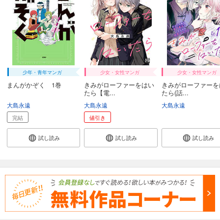
少年・青年マンガ
少女・女性マンガ
少女・女性マンガ
まんがかぞく 1巻
きみがローファーをはい
きみがローファーを
たら【電...
たら(話...
大島永遠
大島永遠
大島永遠
完結
値引き
試し読み
試し読み
試し読み