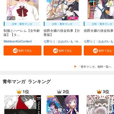
少年・青年マンガ
少年・青年マンガ
少年・青年マンガ
制服とハーレム【全年齢
侯爵令嬢の借金執事【分
侯爵令嬢の借金執事
版】【タ...
冊版】
WebtoonKoiContent
七野りく
おおのいも
mmu
七野りく
おおのいも
無料で読む
無料で読む
無料で読む
「青年マンガ」無料一覧へ
青年マンガ ランキング
1位
2位
3位