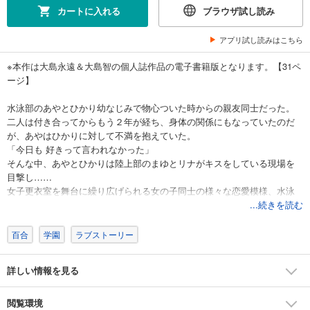
カートに入れる
ブラウザ試し読み
アプリ試し読みはこちら
※本作は大島永遠＆大島智の個人誌作品の電子書籍版となります。【31ペ
ージ】
水泳部のあやとひかり幼なじみで物心ついた時からの親友同士だった。
二人は付き合ってからもう２年が経ち、身体の関係にもなっていたのだ
が、あやはひかりに対して不満を抱えていた。
「今日も 好きって言われなかった」
そんな中、あやとひかりは陸上部のまゆとリナがキスをしている現場を
目撃し……
女子更衣室を舞台に繰り広げられる女の子同士の様々な恋愛模様、水泳
部編！
...続きを読む
百合
学園
ラブストーリー
詳しい情報を見る
閲覧環境