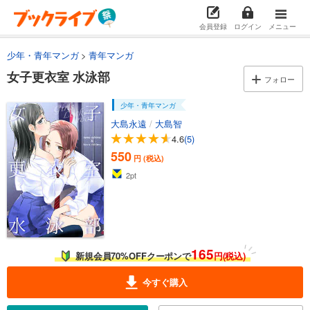
会員登録
ログイン
メニュー
少年・青年マンガ
青年マンガ
女子更衣室 水泳部
フォロー
少年・青年マンガ
大島永遠
/
大島智
4.6
(5)
550
円 (税込)
2
pt
165
新規会員70%OFFクーポンで
円(税込)
今すぐ購入