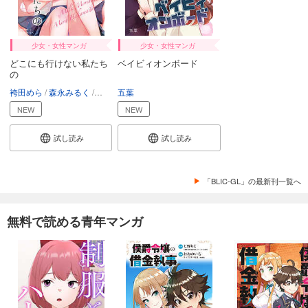
少女・女性マンガ
少女・女性マンガ
どこにも行けない私たち
ベイビィオンボード
の
袴田めら
森永みるく
ミャオギレ刑事
五葉
NEW
NEW
試し読み
試し読み
「BLIC-GL」の最新刊一覧へ
無料で読める青年マンガ