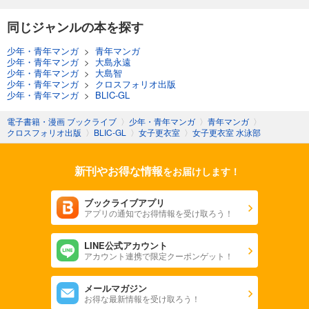
同じジャンルの本を探す
少年・青年マンガ
>
青年マンガ
少年・青年マンガ
>
大島永遠
少年・青年マンガ
>
大島智
少年・青年マンガ
>
クロスフォリオ出版
少年・青年マンガ
>
BLIC-GL
電子書籍・漫画 ブックライブ
〉
少年・青年マンガ
〉
青年マンガ
〉
クロスフォリオ出版
〉
BLIC-GL
〉
女子更衣室
〉
女子更衣室 水泳部
新刊やお得な情報
をお届けします！
ブックライブアプリ
アプリの通知でお得情報を受け取ろう！
LINE公式アカウント
アカウント連携で限定クーポンゲット！
メールマガジン
お得な最新情報を受け取ろう！