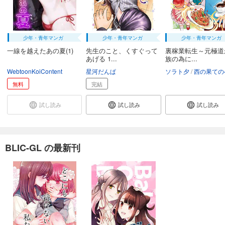
少年・青年マンガ
少年・青年マンガ
少年・青年マンガ
一線を越えたあの夏(1)
先生のこと、くすぐって
裏稼業転生～元極道
あげる 1...
族の為に...
WebtoonKoiContent
星河だんぱ
ソラト夕
西の果てのぺ
無料
完結
試し読み
試し読み
試し読み
BLIC-GL の最新刊