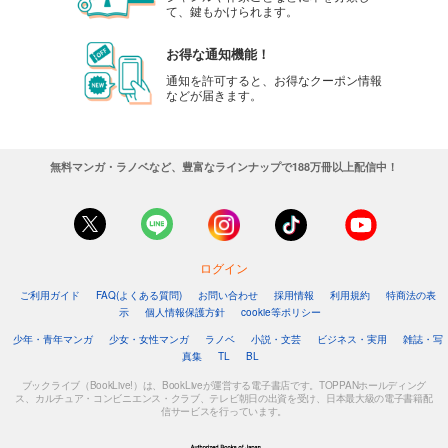
て、鍵もかけられます。
お得な通知機能！
通知を許可すると、お得なクーポン情報
などが届きます。
無料マンガ・ラノベなど、豊富なラインナップで188万冊以上配信中！
ログイン
ご利用ガイド
FAQ(よくある質問)
お問い合わせ
採用情報
利用規約
特商法の表
示
個人情報保護方針
cookie等ポリシー
少年・青年マンガ
少女・女性マンガ
ラノベ
小説・文芸
ビジネス・実用
雑誌・写
真集
TL
BL
ブックライブ（BookLive!）は、BookLiveが運営する電子書店です。TOPPANホールディング
ス、カルチュア・コンビニエンス・クラブ、テレビ朝日の出資を受け、日本最大級の電子書籍配
信サービスを行っています。