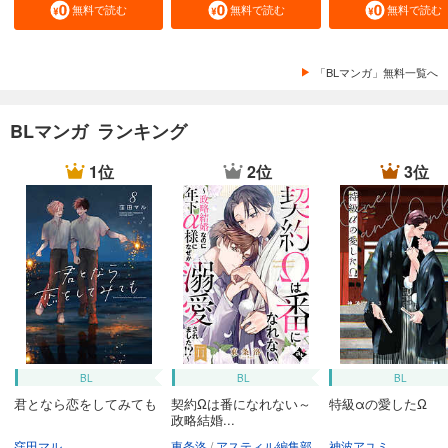
無料で読む
無料で読む
無料で読む
「BLマンガ」無料一覧へ
BLマンガ ランキング
1位
2位
3位
BL
BL
BL
君となら恋をしてみても
契約Ωは番になれない～
特級αの愛したΩ
政略結婚...
窪田マル
東条洛
アスティル編集部
神波アユミ