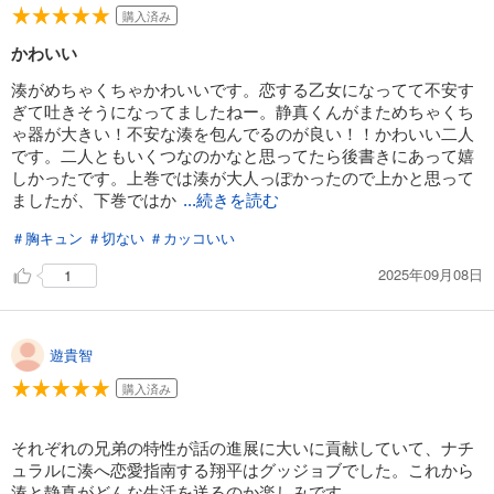
購入済み
かわいい
湊がめちゃくちゃかわいいです。恋する乙女になってて不安す
ぎて吐きそうになってましたねー。静真くんがまためちゃくち
ゃ器が大きい！不安な湊を包んでるのが良い！！かわいい二人
です。二人ともいくつなのかなと思ってたら後書きにあって嬉
しかったです。上巻では湊が大人っぽかったので上かと思って
ましたが、下巻ではか
...続きを読む
＃胸キュン
＃切ない
＃カッコいい
2025年09月08日
1
遊貴智
購入済み
それぞれの兄弟の特性が話の進展に大いに貢献していて、ナチ
ュラルに湊へ恋愛指南する翔平はグッジョブでした。これから
湊と静真がどんな生活を送るのか楽しみです。