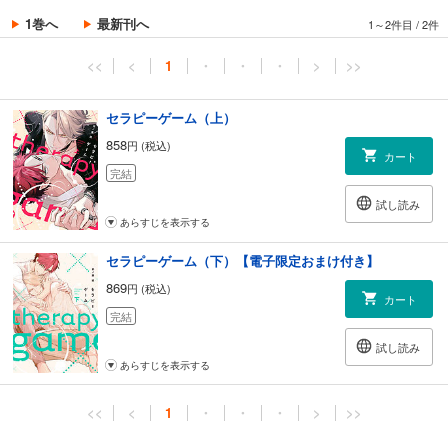
1巻へ
最新刊へ
1～2件目
/
2件
<<
<
1
・
・
・
>
>>
セラピーゲーム（上）
858
円 (税込)
カート
完結
試し読み
あらすじを表示する
セラピーゲーム（下）【電子限定おまけ付き】
869
円 (税込)
カート
完結
試し読み
あらすじを表示する
<<
<
1
・
・
・
>
>>