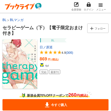
会員登録
ログイン
メニュー
BL
BLマンガ
セラピーゲーム（下）【電子限定おまけ
フォロー
付き】
BL
日ノ原巡
4.9
(305)
869
円 (税込)
4
pt
完結
最新刊
260
新規会員70%OFFクーポンで
円(税込)
今すぐ購入