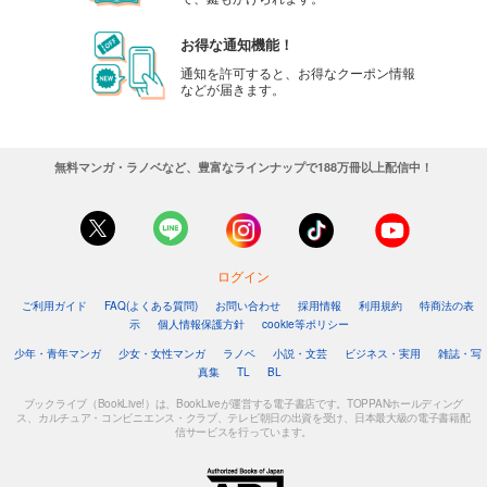
お得な通知機能！
通知を許可すると、お得なクーポン情報
などが届きます。
無料マンガ・ラノベなど、豊富なラインナップで188万冊以上配信中！
ログイン
ご利用ガイド
FAQ(よくある質問)
お問い合わせ
採用情報
利用規約
特商法の表
示
個人情報保護方針
cookie等ポリシー
少年・青年マンガ
少女・女性マンガ
ラノベ
小説・文芸
ビジネス・実用
雑誌・写
真集
TL
BL
ブックライブ（BookLive!）は、BookLiveが運営する電子書店です。TOPPANホールディング
ス、カルチュア・コンビニエンス・クラブ、テレビ朝日の出資を受け、日本最大級の電子書籍配
信サービスを行っています。