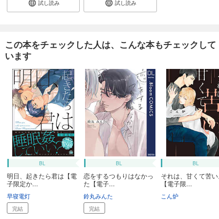
試し読み
試し読み
この本をチェックした人は、こんな本もチェックして
います
BL
BL
BL
明日、起きたら君は【電
恋をするつもりはなかっ
それは、甘くて苦い
子限定か...
た【電子...
【電子限...
早寝電灯
鈴丸みんた
こん炉
完結
完結