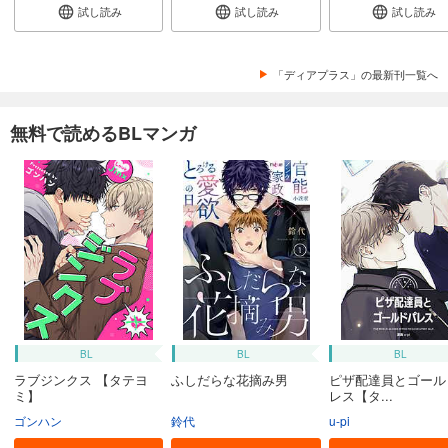
試し読み
試し読み
試し読み
「ディアプラス」の最新刊一覧へ
無料で読めるBLマンガ
BL
BL
BL
ラブジンクス 【タテヨ
ふしだらな花摘み男
ピザ配達員とゴール
ミ】
レス【タ...
ゴンハン
鈴代
u-pi