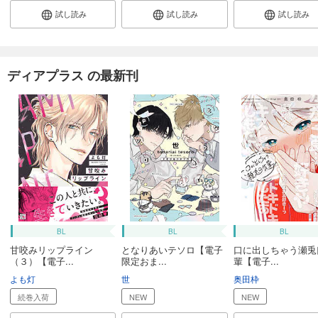
試し読み
試し読み
試し読み
ディアプラス の最新刊
BL
BL
BL
甘咬みリップライン
となりあいテソロ【電子
口に出しちゃう瀬兎
（３）【電子...
限定おま...
輩【電子...
よも灯
世
奥田枠
続巻入荷
NEW
NEW