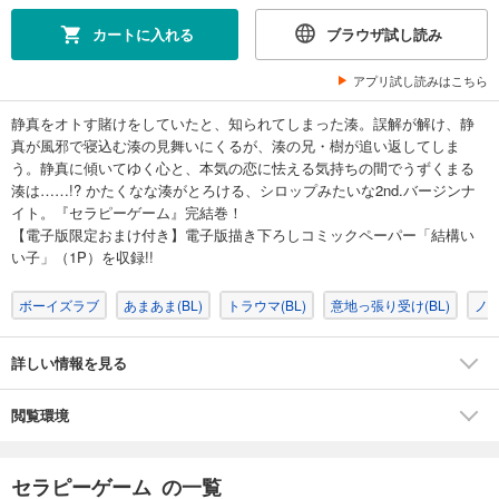
カートに入れる
ブラウザ試し読み
アプリ試し読みはこちら
静真をオトす賭けをしていたと、知られてしまった湊。誤解が解け、静
真が風邪で寝込む湊の見舞いにくるが、湊の兄・樹が追い返してしま
う。静真に傾いてゆく心と、本気の恋に怯える気持ちの間でうずくまる
湊は……!? かたくなな湊がとろける、シロップみたいな2nd.バージンナ
イト。『セラピーゲーム』完結巻！
【電子版限定おまけ付き】電子版描き下ろしコミックペーパー「結構い
い子」（1P）を収録!!
ボーイズラブ
あまあま(BL)
トラウマ(BL)
意地っ張り受け(BL)
ノン
詳しい情報を見る
閲覧環境
セラピーゲーム の一覧