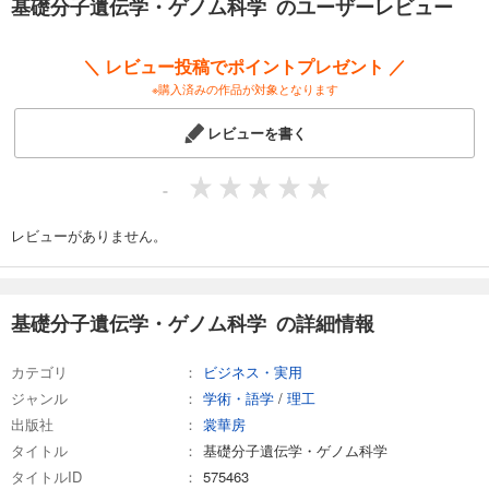
基礎分子遺伝学・ゲノム科学 のユーザーレビュー
1）第I部 基礎編と第II部 応用編を密な相互参照で結びつける。
前半と後半で関連する箇所を相互に結びやすいよう、多数の参照をカッ
コで示した。そもそも基礎から応用までを一冊に収め、単著で一貫させ
＼ レビュー投稿でポイントプレゼント ／
たことも、滑らかな接続に寄与している。
※購入済みの作品が対象となります
2）多数の「側注」で術語の意味・由来・変遷などを解説する。
レビューを書く
歴史的事情から、遺伝学には多義的な学術用語も少なくない。また、生
命科学の他領域との関連も深く、脇道にそれてでも解説すべき用語がた
くさんある。それらを「側注」の形にまとめ、本文の流れはスムースに
-
保った。
レビューがありません。
3）多彩な図表とイラストで視覚的な理解を助ける。
DNA分子は小さく、遺伝子概念は抽象的なため、初学者にはわかりにく
い落とし穴もたくさんある。多彩でしかも統一のとれた図表と、感覚的
になじみやすいイラストや写真を多用し、その問題点の克服に努めた。
基礎分子遺伝学・ゲノム科学 の詳細情報
カテゴリ
ビジネス・実用
ジャンル
学術・語学
/
理工
出版社
裳華房
タイトル
基礎分子遺伝学・ゲノム科学
タイトルID
575463