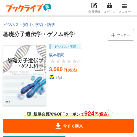
会員登録
ログイン
メニュー
ビジネス・実用
学術・語学
基礎分子遺伝学・ゲノム科学
フォロー
ビジネス・実用
坂本順司
-
(0)
3,080
円 (税込)
15
pt
924
新規会員70%OFFクーポンで
円(税込)
今すぐ購入