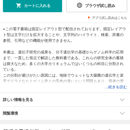
カートに入れる
ブラウザ試し読み
アプリ試し読みはこちら
※この電子書籍は固定レイアウト型で配信されております。固定レイアウ
ト型は文字だけを拡大することや、文字列のハイライト、検索、辞書の
参照、引用などの機能が使用できません。
本書は、遺伝子研究の成果を、分子遺伝学の基礎からゲノム科学の応用
まで、一貫した視点で解説した教科書である。これらの研究全体の蓄積
は膨大なため、多くの大学カリキュラムではいくつもの科目に分割され
ている。
この分割が避けがたい原因には、地味でウェットな大腸菌の遺伝学と派
手でドライなヒトゲノム学との毛色の違いという問題もあり、両者の滑
らかな接続はかなり困難な課題である。しかし、ほかにも多くの科目を
...続きを読む
同時に学ぶ必要のある今どきの学生や、知的好奇心は旺盛ながら忙しい
現代人には、この課題を克服した教材が必要であろう。
詳しい情報を見る
そこで本書では、遺伝子研究の基礎から展開までシームレスにまとめる
ため、下記の3つの工夫をし、理解の助けとした。
閲覧環境
◆本書の特徴◆