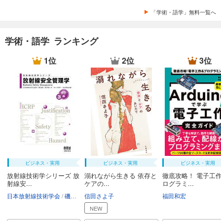
「学術・語学」無料一覧へ
学術・語学 ランキング
1位
2位
3位
ビジネス・実用
ビジネス・実用
ビジネス・実用
放射線技術学シリーズ 放
溺れながら生きる 依存と
徹底攻略！ 電子工作
射線安...
ケアの...
ログラミ...
日本放射線技術学会
磯辺智範
信田さよ子
清水秀雄
南一幸
鈴木昇一
福田和宏
西谷源展
NEW