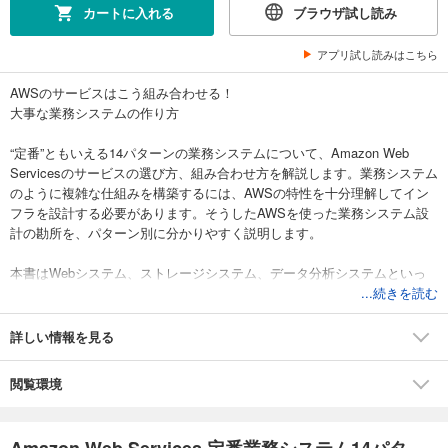
カートに入れる
ブラウザ試し読み
アプリ試し読みはこちら
AWSのサービスはこう組み合わせる！
大事な業務システムの作り方
“定番”ともいえる14パターンの業務システムについて、Amazon Web
Servicesのサービスの選び方、組み合わせ方を解説します。業務システム
のように複雑な仕組みを構築するには、AWSの特性を十分理解してイン
フラを設計する必要があります。そうしたAWSを使った業務システム設
計の勘所を、パターン別に分かりやすく説明します。
本書はWebシステム、ストレージシステム、データ分析システムといっ
たテーマごとに、AWSのサービスを組み合わせて、特定の要求を満たす
...続きを読む
システムを作るための「設計パターン」を解説します。2016年6月発行の
「Amazon Web Services 定番業務システム12 パターン設計ガイド」を基
詳しい情報を見る
に、「マイクロサービスの運用基盤」「AIとIoT」の2パターンを追加し、
全体を通して加筆・修正・再構成しました。AWSの最新サービスに対応
閲覧環境
しています。
基本的なパターンから入り、徐々に応用的なパターンへと深く説明して
Amazon Web Services 定番業務システム14パタ...