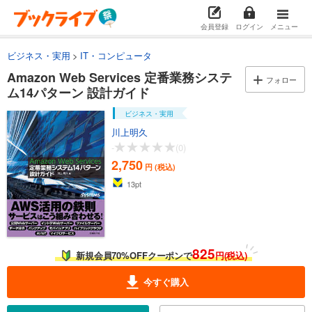
会員登録
ログイン
メニュー
ビジネス・実用
IT・コンピュータ
Amazon Web Services 定番業務システ
フォロー
ム14パターン 設計ガイド
ビジネス・実用
川上明久
-
(0)
2,750
円 (税込)
13
pt
825
新規会員70%OFFクーポンで
円(税込)
今すぐ購入