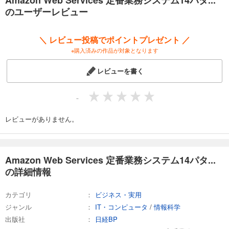
いきます。例えばWebシステムでは、仮想サーバー1台の単純な構成の
のユーザーレビュー
Webサイトの設計方法から、性能や可用性の要件が厳しい場合の設計パ
ターンまで紹介します。
＼ レビュー投稿でポイントプレゼント ／
後半では、仮想サーバーを使わない“クラウドネイティブ”なシステム、
※購入済みの作品が対象となります
AWSをフル活用してアプリケーションの高速開発、オンプレミス環境と
連携動作させる“ハイブリッドクラウド”など応用的な設計パターンも解説
レビューを書く
します。
クラウド初心者からベテランまで、AWSを使ったインフラ設計のあらゆ
-
る局面に役立つ一冊です。
レビューがありません。
Amazon Web Services 定番業務システム14パタ...
の詳細情報
カテゴリ
ビジネス・実用
ジャンル
IT・コンピュータ
/
情報科学
出版社
日経BP