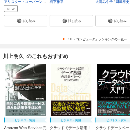
アリスター・コーバーン
ULSコンサルティング
樹下雅章
平澤章
大滝みや子
水谷雅宏
口村典子
岡嶋裕史
NEW
試し読み
試し読み
試し読み
「IT・コンピュータ」ランキングの一覧へ
川上明久 のこれもおすすめ
ビジネス・実用
ビジネス・実用
ビジネス・実用
Amazon Web Services完
クラウドでデータ活用！
クラウドデータベー