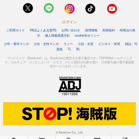
ログイン
ご利用ガイド
FAQ(よくある質問)
お問い合わせ
採用情報
利用規約
特商法の表
示
個人情報保護方針
cookie等ポリシー
少年・青年マンガ
少女・女性マンガ
ラノベ
小説・文芸
ビジネス・実用
雑誌・写
真集
TL
BL
ブックライブ（BookLive!）は、BookLiveが運営する電子書店です。TOPPANホールディング
ス、カルチュア・コンビニエンス・クラブ、テレビ朝日の出資を受け、日本最大級の電子書籍配
信サービスを行っています。
© BookLive Co., Ltd.