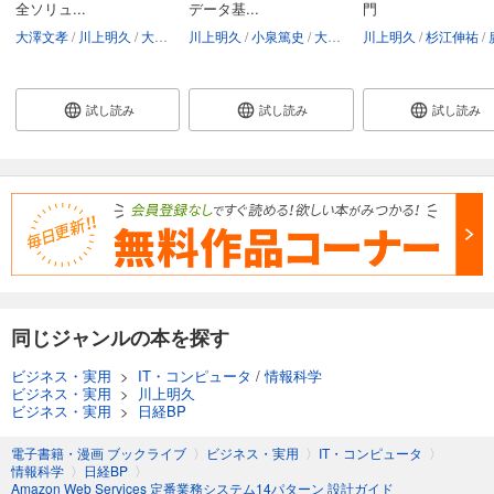
全ソリュ...
データ基...
門
大澤文孝
川上明久
大嶋和幸
川上明久
小泉篤史
大嶋和幸
川上明久
石川大希
杉江伸祐
堀義洋
廣
試し読み
試し読み
試し読み
同じジャンルの本を探す
ビジネス・実用
>
IT・コンピュータ
/
情報科学
ビジネス・実用
>
川上明久
ビジネス・実用
>
日経BP
電子書籍・漫画 ブックライブ
〉
ビジネス・実用
〉
IT・コンピュータ
〉
情報科学
〉
日経BP
〉
Amazon Web Services 定番業務システム14パターン 設計ガイド