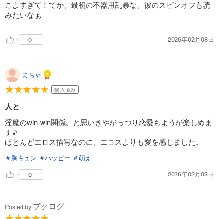
こよすぎて！てか、最初の不器用乱暴な、彼のスピンオフも読
みたいなぁ
2026年02月08日
0
まちゃ
購入済み
人と
淫魔のwin-win関係。と思いきやがっつり恋愛もようが楽しめま
す♪
ほとんどエロス描写なのに、エロスよりも愛を感じました。
＃胸キュン
＃ハッピー
＃萌え
2026年02月03日
0
ブクログ
Posted by