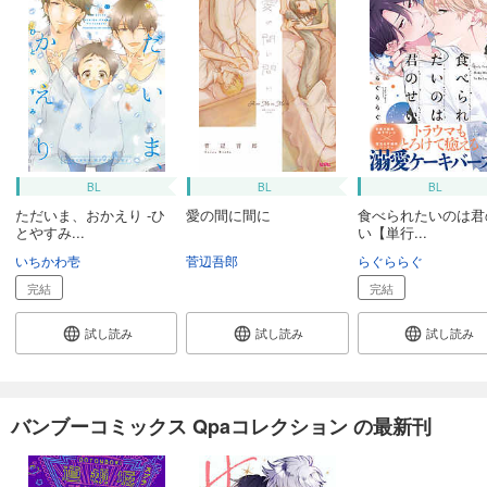
BL
BL
BL
ただいま、おかえり -ひ
愛の間に間に
食べられたいのは君
とやすみ...
い【単行...
いちかわ壱
菅辺吾郎
らぐららぐ
完結
完結
試し読み
試し読み
試し読み
バンブーコミックス Qpaコレクション の最新刊