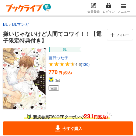
会員登録
ログイン
メニュー
BL
BLマンガ
嫌いじゃないけど人間てコワイ！！【電
フォロー
子限定特典付き】
BL
蔓沢つた子
4.6
(130)
770
円 (税込)
3
pt
完結
231
新規会員70%OFFクーポンで
円(税込)
今すぐ購入