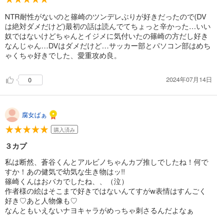
NTR耐性がないのと篠崎のツンデレぶりが好きだったので(DV
は絶対ダメだけど)最初の話は読んでてちょっと辛かった…いい
奴ではないけどちゃんとイジメに気付いたの篠崎の方だし好き
なんじゃん…DVはダメだけど…サッカー部とパソコン部はめち
ゃくちゃ好きでした、愛重攻め良。
2024年07月14日
0
腐女ばぁ
購入済み
３カプ
私は断然、蒼谷くんとアルビノちゃんカプ推しでしたね！何で
すか！あの健気で幼気な生き物はッ!!
篠崎くんはおバカでしたね、、（泣）
作者様の絵はそこまで好きではないんてすがw表情はすんごく
好き♡あと人物像も♡
なんともいえないナヨキャラがめっちゃ刺さるんだよなぁ