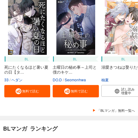
BL
BL
BL
死にたくなるほど暑い夏
土曜日の秘め事～上司と
溺愛きつねは娶りた
の日【タ...
僕のキケ...
33
ヘダン
DO.D
Seomonhwa
柚夏
試し読み
無料で読む
無料で読む
増量中
「BLマンガ」無料一覧へ
BLマンガ ランキング