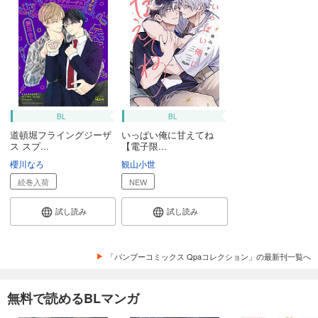
BL
BL
道頓堀フライングジーザ
いっぱい俺に甘えてね
ス スプ...
【電子限...
櫻川なろ
観山小世
続巻入荷
NEW
試し読み
試し読み
「バンブーコミックス Qpaコレクション」の最新刊一覧へ
無料で読めるBLマンガ