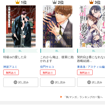
1位
2位
3位
BL
BL
BL
特級αの愛したΩ
これから俺は、後輩に抱
契約Ωは番になれな
かれます
政略結婚...
神波アユミ
佳門サエコ
東条洛
アスティル編
無料あり
無料あり
無料あり
試し読み
試し読み
試し読み
「BLマンガ」ランキングの一覧へ