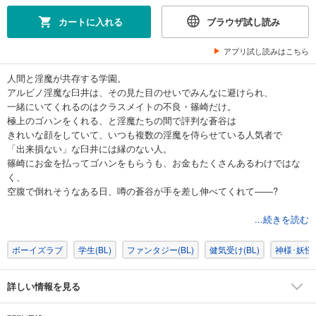
カートに入れる
ブラウザ試し読み
アプリ試し読みはこちら
人間と淫魔が共存する学園。
アルビノ淫魔な臼井は、その見た目のせいでみんなに避けられ、
一緒にいてくれるのはクラスメイトの不良・篠崎だけ。
極上のゴハンをくれる、と淫魔たちの間で評判な蒼谷は
きれいな顔をしていて、いつも複数の淫魔を侍らせている人気者で
「出来損ない」な臼井には縁のない人。
篠崎にお金を払ってゴハンをもらうも、お金もたくさんあるわけではな
く、
空腹で倒れそうなある日、噂の蒼谷が手を差し伸べてくれて――?
チャラモテ極上ゴハン男子×清純無垢なアルビノ淫魔くん
...続きを読む
ノンモラルのなかで芽生えた、えろピュアな恋
ボーイズラブ
学生(BL)
ファンタジー(BL)
健気受け(BL)
神様･妖怪･
“サッカー部の場合”
生意気なエース後輩×熱血の鬼マネージャー淫魔
詳しい情報を見る
＆
“電脳部の場合”