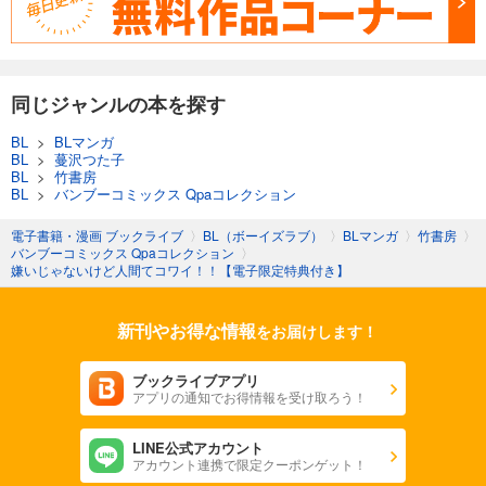
同じジャンルの本を探す
BL
>
BLマンガ
BL
>
蔓沢つた子
BL
>
竹書房
BL
>
バンブーコミックス Qpaコレクション
電子書籍・漫画 ブックライブ
〉
BL（ボーイズラブ）
〉
BLマンガ
〉
竹書房
〉
バンブーコミックス Qpaコレクション
〉
嫌いじゃないけど人間てコワイ！！【電子限定特典付き】
新刊やお得な情報
をお届けします！
ブックライブアプリ
アプリの通知でお得情報を受け取ろう！
LINE公式アカウント
アカウント連携で限定クーポンゲット！