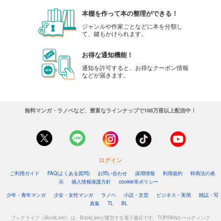
本棚を作って本の整理ができる！
ジャンルや作家ごとなどに本を分類し
て、鍵もかけられます。
お得な通知機能！
通知を許可すると、お得なクーポン情報
などが届きます。
無料マンガ・ラノベなど、豊富なラインナップで188万冊以上配信中！
ログイン
ご利用ガイド
FAQ(よくある質問)
お問い合わせ
採用情報
利用規約
特商法の表
示
個人情報保護方針
cookie等ポリシー
少年・青年マンガ
少女・女性マンガ
ラノベ
小説・文芸
ビジネス・実用
雑誌・写
真集
TL
BL
ブックライブ（BookLive!）は、BookLiveが運営する電子書店です。TOPPANホールディング