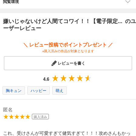
寡黙(!?)な隠れヤンヘラ×精液ブリーダーの淫魔部長
閲覧環境
ラブ比率重めな2作も収録★
★単行本カバー下画像収録★
【電子限定で描き下ろしの４ページ漫画が収録されています。】
嫌いじゃないけど人間てコワイ！！【電子限定... のユ
ーザーレビュー
＼ レビュー投稿でポイントプレゼント ／
※購入済みの作品が対象となります
レビューを書く
4.6
胸キュン
ハッピー
萌え
匿名
購入済み
これ、受けさんが可愛すぎて健気すぎて！！！攻めさんもかっ