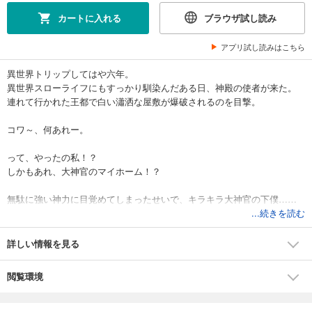
カートに入れる
ブラウザ試し読み
アプリ試し読みはこちら
異世界トリップしてはや六年。
異世界スローライフにもすっかり馴染んだある日、神殿の使者が来た。
連れて行かれた王都で白い瀟洒な屋敷が爆破されるのを目撃。
コワ～、何あれー。
って、やったの私！？
しかもあれ、大神官のマイホーム！？
無駄に強い神力に目覚めてしまったせいで、キラキラ大神官の下僕……
じゃない、秘書として妻選びをすることに！
...続きを読む
ワガママ……じゃない、お目の高い大神官様の為に、嫁候補を探して異
世界を東奔西走する私の物語。
詳しい情報を見る
ネット発大人気作品、大ボリューム書き下ろし！
閲覧環境