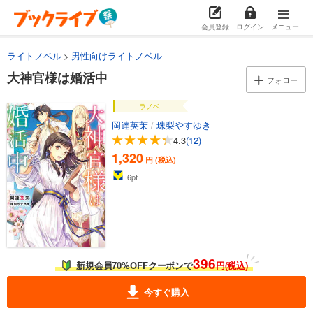
会員登録
ログイン
メニュー
ライトノベル
男性向けライトノベル
大神官様は婚活中
フォロー
ラノベ
岡達英茉
/
珠梨やすゆき
4.3
(12)
1,320
円 (税込)
6
pt
396
新規会員70%OFFクーポンで
円(税込)
今すぐ購入