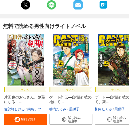
無料で読める男性向けライトノベル
ラノベ
ラノベ
ラノベ
片田舎のおっさん、剣聖
ゲート外伝―自衛隊 彼の
ゲート―自衛隊 彼
になる ...
地にて...
て、斯...
佐賀崎しげる
鍋島テツヒロ
柳内たくみ
黒獅子
柳内たくみ
黒獅子
試し読み
試し読み
無料で読む
増量中
増量中