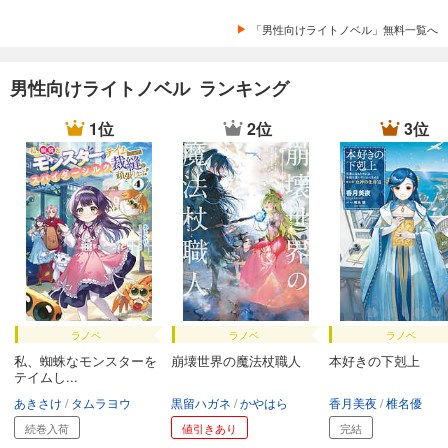
「男性向けライトノベル」無料一覧へ
男性向けライトノベル ランキング
1位
2位
3位
ラノベ
ラノベ
ラノベ
私、蜘蛛なモンスターを
崩壊世界の魔法杖職人
本好きの下剋上
テイムし...
あきさけ
タムラヨウ
黒留ハガネ
かやはら
香月美夜
椎名優
続巻入荷
値引きあり
完結