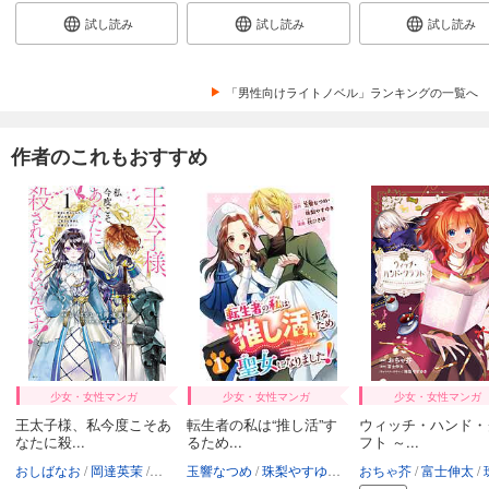
試し読み
試し読み
試し読み
「男性向けライトノベル」ランキングの一覧へ
作者のこれもおすすめ
少女・女性マンガ
少女・女性マンガ
少女・女性マンガ
王太子様、私今度こそあ
転生者の私は“推し活”す
ウィッチ・ハンド・
なたに殺...
るため...
フト ～...
おしばなお
岡達英茉
先崎真琴
玉響なつめ
珠梨やすゆき
秋ひさほ
おちゃ芥
富士伸太
珠梨