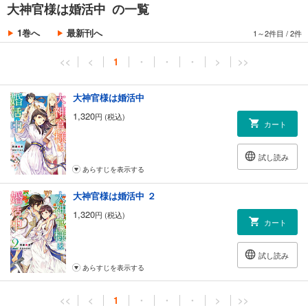
大神官様は婚活中 の一覧
1巻へ
最新刊へ
1～2件目
/
2件
<<
<
1
・
・
・
>
>>
大神官様は婚活中
1,320
円 (税込)
カート
試し読み
あらすじを表示する
大神官様は婚活中 ２
1,320
円 (税込)
カート
試し読み
あらすじを表示する
<<
<
1
・
・
・
>
>>