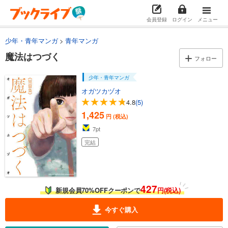
会員登録
ログイン
メニュー
少年・青年マンガ
青年マンガ
魔法はつづく
フォロー
少年・青年マンガ
オガツカヅオ
4.8
(5)
1,425
円 (税込)
7
pt
完結
427
新規会員70%OFFクーポンで
円(税込)
今すぐ購入