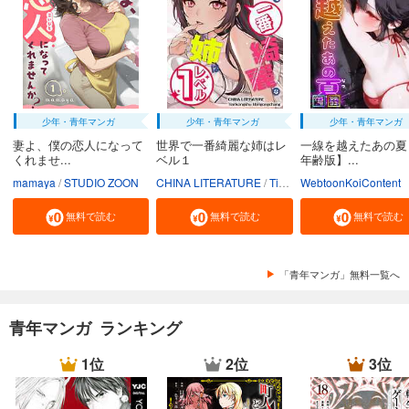
少年・青年マンガ
少年・青年マンガ
少年・青年マンガ
妻よ、僕の恋人になって
世界で一番綺麗な姉はレ
一線を越えたあの夏
くれませ...
ベル１
年齢版】...
mamaya
STUDIO ZOON
CHINA LITERATURE
Tiankongshu Mangongchang
WebtoonKoiContent
無料で読む
無料で読む
無料で読む
「青年マンガ」無料一覧へ
青年マンガ ランキング
1位
2位
3位