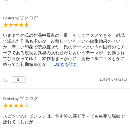
ブクログ
Posted by
いままでの氏の作品中最良の一冊 広くオススメできる 雑誌
で読んだ作品も多いが 改稿しているせいか編集効果のせい
か 新しい印象で読み直せた 氏のテーマというか固有のモチ
ーフである現実と異界の入れ替わりというテーマが 変奏され
てひろがってゆく 本作をきっかけに 別冊ゴルゴ１３とかに
載ってた初期短編とか
...続きを読む
2018年07月21日
0
ブクログ
Posted by
スピッツのロビンソンは、堂本剛の某ドラマでも重要な場面で
流れてましたが…