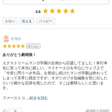
4.8
エモい
笑える
ハッピー
たろり
購入済み
ありがとう劇画狼！
エクストリームマンガ学園の企画から応援してました！単行本
化に至って本当に嬉しい。マイナーエロを中心にウェブ上で
「今世に問うべき作品」を発信し続けたマンガ学園は終わって
しまって非常に残念ですが、オガツカヅオ短編集を世に出した
という確かな足跡を残したので、そこは素晴らしいと思いま
す。
ファーストコ
...続きを読む
2018年11月23日
0