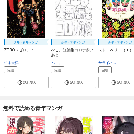
少年・青年マンガ
少年・青年マンガ
少年・青年マンガ
ZERO（ゼロ） 1
べこ。短編集コロナ前／
ストロベリー（１）
あと
松本大洋
べこ。
サライネス
完結
完結
完結
試し読み
試し読み
試し読み
無料で読める青年マンガ