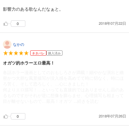
影響力のある歌なんだなぁと。
2018年07月22日
0
なかの
ネタバレ
購入済み
オガツ的ホラーエロ最高！
各話ホラー漫画としてのおもしろさが満載！細やかな演出と緻
密かつ大胆な風景描写が没入感を高めてて時に切なく、時にほ
ろ苦く、そして恐ろしく、…心にきました！
何よりエロ描写！…といっても直接的ではありませんし品のあ
るものですがそれが逆に想像を膨らませ、心理描写も相まって
目が離せないもので…最高！オガツ
...続きを読む
2018年07月26日
0