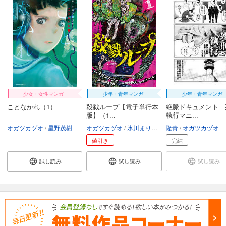
少女・女性マンガ
少年・青年マンガ
少年・青年マンガ
ことなかれ（1）
殺戮ループ【電子単行本
絶脈ドキュメント 
版】（1...
執行マニ...
オガツカヅオ
星野茂樹
オガツカヅオ
氷川まりね
田中静人（Re，AER）
隆青
オガツカヅオ
値引き
完結
試し読み
試し読み
試し読み