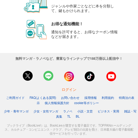
ジャンルや作家ごとなどに本を分類し
て、鍵もかけられます。
お得な通知機能！
通知を許可すると、お得なクーポン情報
などが届きます。
無料マンガ・ラノベなど、豊富なラインナップで188万冊以上配信中！
ログイン
ご利用ガイド
FAQ(よくある質問)
お問い合わせ
採用情報
利用規約
特商法の表
示
個人情報保護方針
cookie等ポリシー
少年・青年マンガ
少女・女性マンガ
ラノベ
小説・文芸
ビジネス・実用
雑誌・写
真集
TL
BL
ブックライブ（BookLive!）は、BookLiveが運営する電子書店です。TOPPANホールディング
ス、カルチュア・コンビニエンス・クラブ、テレビ朝日の出資を受け、日本最大級の電子書籍配
信サービスを行っています。