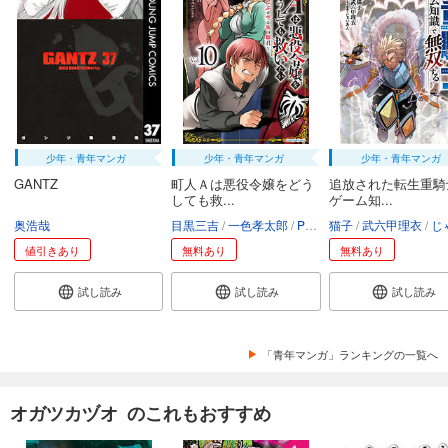
少年・青年マンガ
少年・青年マンガ
少年・青年マンガ
GANTZ
町人Ａは悪役令嬢をどう
追放された転生重騎
しても救...
ゲーム知...
奥浩哉
目黒三吉
一色孝太郎
Parum
猫子
武六甲理衣
じゃい
値引きあり
無料あり
無料あり
試し読み
試し読み
試し読み
「青年マンガ」ランキングの一覧へ
オガツカヅオ のこれもおすすめ