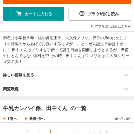
カートに入れる
ブラウザ試し読み
アプリ試し読みはこちら
御石井小学校５年１組の鼻毛王子、大久保ノリオ。双子の弟のためにノ
リオ特製のからあげでお祝いするはずが…。とつぜん誕生日会は中止
に！ 田中くんはノリオを手伝って誕生日会を開催しようとするが、準備
中にとんでもない事件が!? その時、田中くんは!? ノリオは!? 人気シリー
ズ第７弾！
詳しい情報を見る
閲覧環境
牛乳カンパイ係、田中くん の一覧
1巻へ
最新刊へ
1～8件目
/
8件
<<
<
1
・
・
・
>
>>