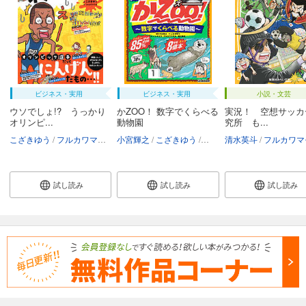
ビジネス・実用
ビジネス・実用
小説・文芸
ウソでしょ!? うっかり
かZOO！ 数字でくらべる
実況！ 空想サッカ
オリンピ...
動物園
究所 も...
こざきゆう
フルカワマモる
小宮輝之
こざきゆう
イシダコウ
清水英斗
フルカワマモ
フルカワマ
試し読み
試し読み
試し読み