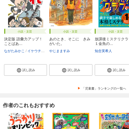
小説・文芸
小説・文芸
小説・文芸
決定版 語彙力アップ！
あのとき、そこに きみ
放課後ミステリク
ことばあ...
がいた。
１金魚の...
ながたみかこ
イケウチリリー
やじまますみ
知念実希人
試し読み
試し読み
試し読み
「児童書」ランキングの一覧へ
作者のこれもおすすめ