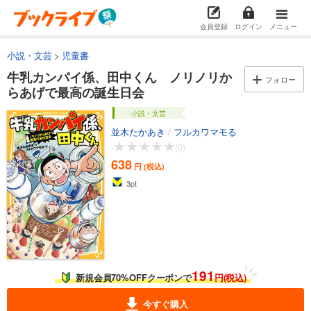
会員登録
ログイン
メニュー
小説・文芸
児童書
牛乳カンパイ係、田中くん ノリノリか
フォロー
らあげで最高の誕生日会
小説・文芸
並木たかあき
/
フルカワマモる
-
(0)
638
円 (税込)
3
pt
191
新規会員70%OFFクーポンで
円(税込)
今すぐ購入