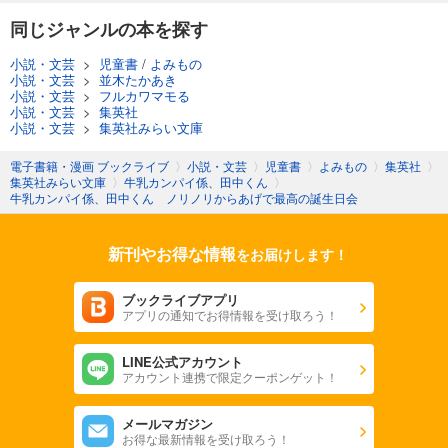
同じジャンルの本を探す
小説・文芸
>
児童書
/
よみもの
小説・文芸
>
並木たかあき
小説・文芸
>
フルカワマモる
小説・文芸
>
集英社
小説・文芸
>
集英社みらい文庫
電子書籍・漫画 ブックライブ
〉
小説・文芸
〉
児童書
〉
よみもの
〉
集英社
〉
集英社みらい文庫
〉
牛乳カンパイ係、田中くん
〉
牛乳カンパイ係、田中くん ノリノリからあげで最高の誕生日会
新刊やお得な情報
をお届けします！
ブックライブアプリ
アプリの通知でお得情報を受け取ろう！
LINE公式アカウント
アカウント連携で限定クーポンゲット！
メールマガジン
お得な最新情報を受け取ろう！