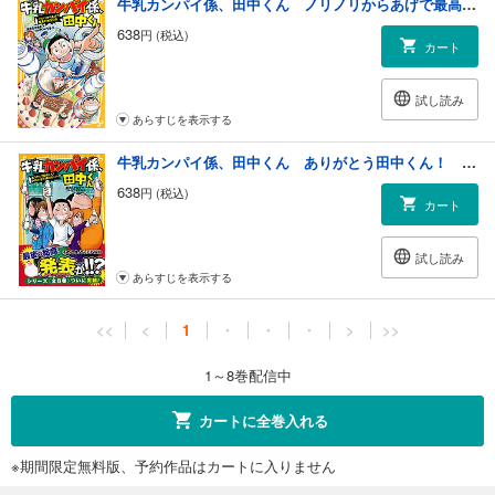
牛乳カンパイ係、田中くん ノリノリからあげで最高の誕生日会
638
円 (税込)
カート
試し読み
あらすじを表示する
牛乳カンパイ係、田中くん ありがとう田中くん！ お別れ会で涙のカンパイ！
638
円 (税込)
カート
試し読み
あらすじを表示する
<<
<
1
・
・
・
>
>>
1～8巻配信中
カートに全巻入れる
※期間限定無料版、予約作品はカートに入りません