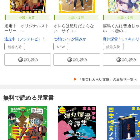
小説・文芸
小説・文芸
小説・文芸
逃走中 オリジナルスト
オレらは絶対だまらな
霧島くんは普通じゃ
ーリー ...
い サイコ...
い ～恋の...
逃走中（フジテレビ）
小川彗
七都にい
kaworu
夕陽みか
麻井深雪
ミユキルリ
続巻入荷
NEW
続巻入荷
試し読み
試し読み
試し読み
「集英社みらい文庫」の最新刊一覧へ
無料で読める児童書