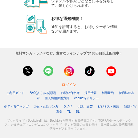
ジャンルや作家ごとなどに本を分類し
て、鍵もかけられます。
お得な通知機能！
通知を許可すると、お得なクーポン情報
などが届きます。
無料マンガ・ラノベなど、豊富なラインナップで188万冊以上配信中！
ログイン
ご利用ガイド
FAQ(よくある質問)
お問い合わせ
採用情報
利用規約
特商法の表
示
個人情報保護方針
cookie等ポリシー
少年・青年マンガ
少女・女性マンガ
ラノベ
小説・文芸
ビジネス・実用
雑誌・写
真集
TL
BL
ブックライブ（BookLive!）は、BookLiveが運営する電子書店です。TOPPANホールディング
ス、カルチュア・コンビニエンス・クラブ、テレビ朝日の出資を受け、日本最大級の電子書籍配
信サービスを行っています。