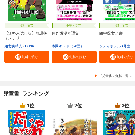
小説・文芸
小説・文芸
小説・文芸
【無料お試し版】放課後
弾丸爛漫奇譚集
四字呪文ノ書
ミステリ...
知念実希人
Gurin.
本間キッド（や団）
シティホテル3号室
無料で読む
無料で読む
無料で読む
「児童書」無料一覧へ
児童書 ランキング
1位
2位
3位