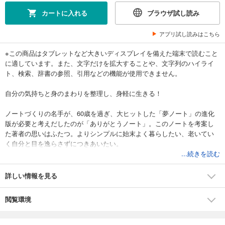
カートに入れる
ブラウザ試し読み
アプリ試し読みはこちら
※この商品はタブレットなど大きいディスプレイを備えた端末で読むこと
に適しています。また、文字だけを拡大することや、文字列のハイライ
ト、検索、辞書の参照、引用などの機能が使用できません。
自分の気持ちと身のまわりを整理し、身軽に生きる！
ノートづくりの名手が、60歳を過ぎ、大ヒットした「夢ノート」の進化
版が必要と考えだしたのが「ありがとうノート」。このノートを考案し
た著者の思いはふたつ。よりシンプルに始末よく暮らしたい、老いてい
く自分と目を逸らさずにつきあいたい。
...続きを読む
まだエンディングノートはシリアスすぎるし、ハードルが高いという世
代に打ってつけ。無理しないで書ける「更新スタイル」にし、メモ帳感
詳しい情報を見る
覚で、「自分のデータ」をまとめ、「気がかりなこと」「したいこと」
などもリスト化する。そして、その時「ありがとう」と言える自分にな
閲覧環境
るために「ありがとうノート」を活用する！