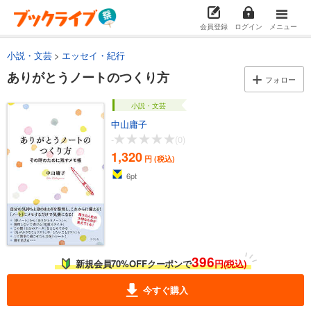
会員登録
ログイン
メニュー
小説・文芸
エッセイ・紀行
ありがとうノートのつくり方
フォロー
小説・文芸
中山庸子
-
(0)
1,320
円 (税込)
6
pt
396
新規会員70%OFFクーポンで
円(税込)
今すぐ購入