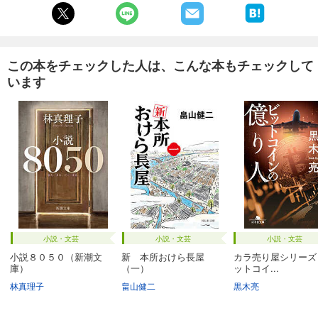
この本をチェックした人は、こんな本もチェックして
います
小説・文芸
小説・文芸
小説・文芸
小説８０５０（新潮文
新 本所おけら長屋
カラ売り屋シリーズ
庫）
（一）
ットコイ...
林真理子
畠山健二
黒木亮