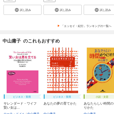
試し読み
試し読み
試し読み
「エッセイ・紀行」ランキングの一覧へ
中山庸子 のこれもおすすめ
ビジネス・実用
ビジネス・実用
小説・文芸
サレンダード・ワイフ
あなたの夢の育てかた
あなたらしい時間の
賢い女は...
りかた
ローラ・ドイル
中山庸子
中山庸子
中山庸子