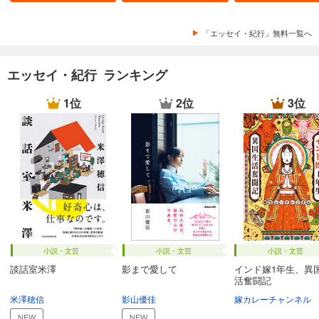
「エッセイ・紀行」無料一覧へ
エッセイ・紀行 ランキング
1位
2位
3位
小説・文芸
小説・文芸
小説・文芸
談話室米澤
影まで愛して
インド嫁1年生、異
活奮闘記
米澤穂信
影山優佳
嫁カレーチャンネル
NEW
NEW