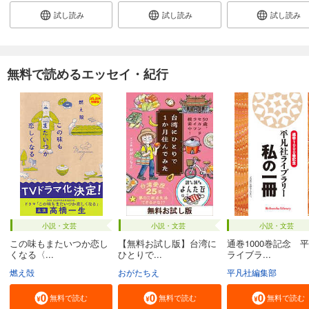
試し読み
試し読み
試し読み
無料で読めるエッセイ・紀行
小説・文芸
小説・文芸
小説・文芸
この味もまたいつか恋し
【無料お試し版】台湾に
通巻1000巻記念 
くなる〈...
ひとりで...
ライブラ...
燃え殻
おがたちえ
平凡社編集部
無料で読む
無料で読む
無料で読む