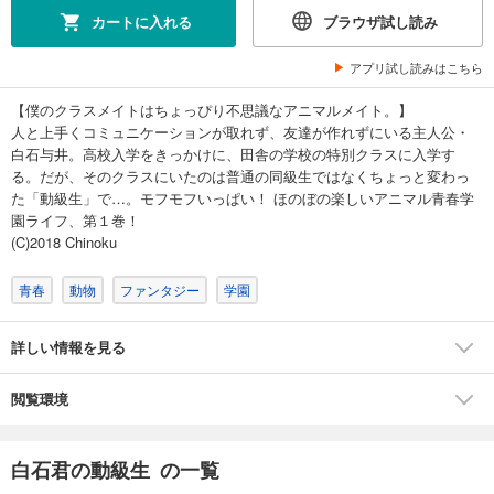
カートに入れる
ブラウザ試し読み
アプリ試し読みはこちら
【僕のクラスメイトはちょっぴり不思議なアニマルメイト。】
人と上手くコミュニケーションが取れず、友達が作れずにいる主人公・
白石与井。高校入学をきっかけに、田舎の学校の特別クラスに入学す
る。だが、そのクラスにいたのは普通の同級生ではなくちょっと変わっ
た「動級生」で…。モフモフいっぱい！ ほのぼの楽しいアニマル青春学
園ライフ、第１巻！
(C)2018 Chinoku
青春
動物
ファンタジー
学園
詳しい情報を見る
閲覧環境
白石君の動級生 の一覧