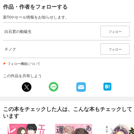
作品・作者をフォローする
新刊やセール情報をお知らせします。
白石君の動級生
フォロー
チノク
フォロー
フォロー機能について
この作品を共有しよう
この本をチェックした人は、こんな本もチェックして
います