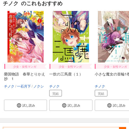
チノク のこれもおすすめ
少女・女性マンガ
少女・女性マンガ
少女・女性マンガ
榮国物語 春華とりかえ
一炊の三馬鹿（１）
小さな魔女の首輪1
抄 1
チノク
一石月下
ノクシ
チノク
チノク
完結
完結
試し読み
試し読み
試し読み