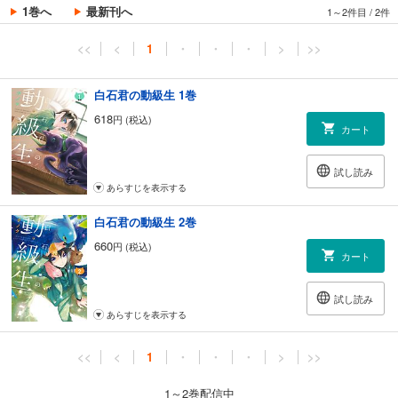
1巻へ
最新刊へ
1～2件目
/
2件
<<
<
1
・
・
・
>
>>
白石君の動級生 1巻
618
円 (税込)
カート
試し読み
あらすじを表示する
白石君の動級生 2巻
660
円 (税込)
カート
試し読み
あらすじを表示する
<<
<
1
・
・
・
>
>>
1～2巻配信中