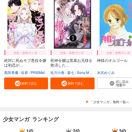
少女・女性マンガ
少女・女性マンガ
少女・女性マンガ
絶対に死ぬモブ悪役令嬢
死神令嬢は黒幕お兄様を
神様のオルゴール
は初恋が...
救済した...
黒田美優
谷原
PRISMstudio
佐川小巻
Sony Music Entertainment（Japan） Inc.
嘉七
Sony Music Entertainment（Japan） Inc./PRISMstudio
水沢めぐみ
試し読み
無料で読む
無料で読む
増量中
「少女マンガ」無料一覧へ
少女マンガ ランキング
1位
2位
3位