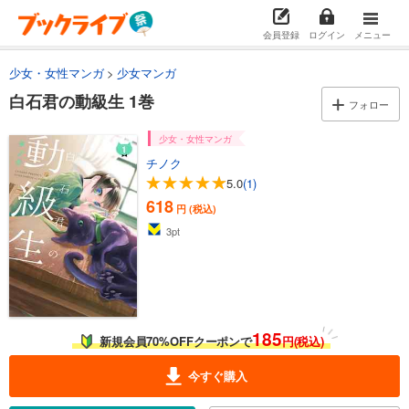
会員登録
ログイン
メニュー
少女・女性マンガ
少女マンガ
白石君の動級生 1巻
フォロー
少女・女性マンガ
チノク
5.0
(1)
618
円 (税込)
3
pt
185
新規会員70%OFFクーポンで
円(税込)
今すぐ購入