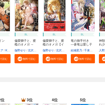
BL
BL
BL
イン
偏愛獅子と、蜜
偏愛獅子と、蜜
竜の御手付き
神獣
檻のオメガ ～
檻のオメガ【イ
―蒼竜は愛し子
れ少
カ...
ラ...
へ...
ベア
Kanapy
伽野せり
加藤智子
北沢きょう
伽野せり
北沢きょう
結城星乃
千束るち
入野
で読む
無料で読む
無料で読む
無料で読む
2位
3位
4位
5位