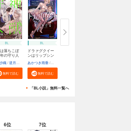
BL
BL
は落ちこぼ
ドラァグクイー
年の守り人
ンはリップシン
ク...
沙織
逆月酒乱
あかつき雨垂
鹿島こたる
無料で読む
無料で読む
「BL小説」無料一覧へ
6位
7位