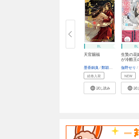
BL
BL
天官賜福
生贄の花
が冷酷王
に...
墨香銅臭
鄭穎馨
日出的小太陽
伽野せり
続巻入荷
NEW
試し読み
試