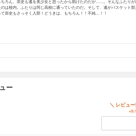
もちろん、崇史も遙を美少女と思ったから助けたのだが……。そんなふたりが
たのは校内。ふたりは同じ高校に通っていたのだ。そして、遙がバスケット部
って崇史もさっそく入部！どうきは、もちろん！！不純…！！
ュー
＼ レビュ
※購