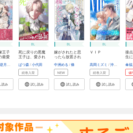
BL
BL
BL
嫁王子
死に戻りの悪魔
嫁がされたと思
ＶＩＰ
接点
の最愛
王子は、愛され
ったら放置され
生に
る...
た...
し...
逆月酒乱
ばつ森
小代田
中洲める
條
高岡ミズミ
沖麻実也
傘福
続巻入荷
NEW
続巻入荷
値
し読み
試し読み
試し読み
試し読み