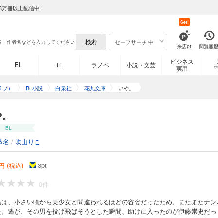
8万冊以上配信中！
Get!
セーフサーチ 中
来店pt
閲覧履
ビジネス
BL
TL
ラノベ
小説・文芸
実用
ラブ）
BL小説
白泉社
花丸文庫
いや。
や。
BL
恭名
/
吹山りこ
円 (税込)
3
pt
0件
遙は、小さい頃から美少女と間違われるほどの容姿だったため、またまたナン
た。遙が、その男を投げ飛ばそうとした瞬間、助けに入ったのが伊藤崇史だっ