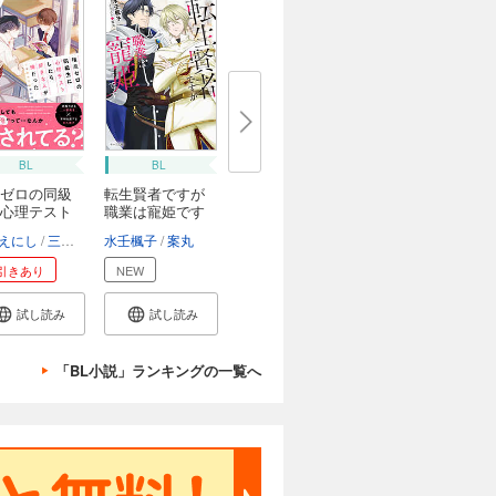
BL
BL
ゼロの同級
転生賢者ですが
心理テスト
職業は寵姫です
えにし
三ツ星しずく
水壬楓子
案丸
引きあり
NEW
試し読み
試し読み
「BL小説」ランキングの一覧へ