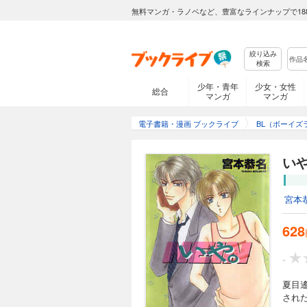
無料マンガ・ラノベなど、豊富なラインナップで18
絞り込み
検索
少年・青年
少女・女性
総合
マンガ
マンガ
電子書籍・漫画 ブックライブ
BL（ボーイズ
い
宮本
628
-
夏目
され