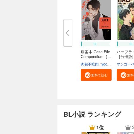
BL
BL
病案本 Case File
ハーフラ
Compendium［...
［分冊版]
肉包不吃肉
yoco
呉聖華
マンゴー
無料で読む
無料
BL小説 ランキング
1位