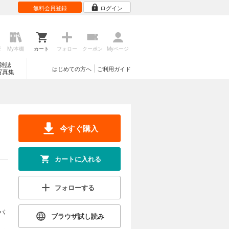
無料会員登録
ログイン
歴
My本棚
カート
フォロー
クーポン
Myページ
雑誌
はじめての方へ
ご利用ガイド
写真集
今すぐ購入
カートに入れる
フォローする
パ
ブラウザ試し読み