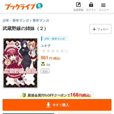
会員登録
ログイン
メニュー
少年・青年マンガ
青年マンガ
武蔵野線の姉妹（２）
フォロー
少年・青年マンガ
ユキヲ
-
(0)
561
円 (税込)
2
pt
完結
168
新規会員70%OFFクーポンで
円(税込)
今すぐ購入