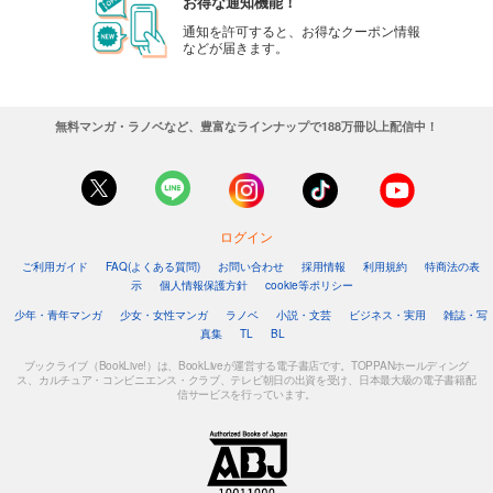
お得な通知機能！
通知を許可すると、お得なクーポン情報
などが届きます。
無料マンガ・ラノベなど、豊富なラインナップで188万冊以上配信中！
ログイン
ご利用ガイド
FAQ(よくある質問)
お問い合わせ
採用情報
利用規約
特商法の表
示
個人情報保護方針
cookie等ポリシー
少年・青年マンガ
少女・女性マンガ
ラノベ
小説・文芸
ビジネス・実用
雑誌・写
真集
TL
BL
ブックライブ（BookLive!）は、BookLiveが運営する電子書店です。TOPPANホールディング
ス、カルチュア・コンビニエンス・クラブ、テレビ朝日の出資を受け、日本最大級の電子書籍配
信サービスを行っています。