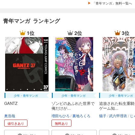
「青年マンガ」無料一覧へ
青年マンガ ランキング
1位
2位
3位
少年・青年マンガ
少年・青年マンガ
少年・青年マンガ
GANTZ
ゾンビのあふれた世界で
追放された転生重騎
俺だけが...
ゲーム知...
奥浩哉
増田ちひろ
裏地ろくろ
猫子
武六甲理衣
じゃい
値引きあり
無料あり