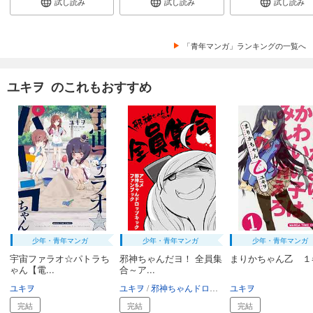
試し読み
試し読み
試し読み
「青年マンガ」ランキングの一覧へ
ユキヲ のこれもおすすめ
少年・青年マンガ
少年・青年マンガ
少年・青年マンガ
宇宙ファラオ☆パトラち
邪神ちゃんだヨ！ 全員集
まりかちゃん乙 １
ゃん【電...
合～ア...
ユキヲ
ユキヲ
邪神ちゃんドロップキック'製作委員会
ユキヲ
完結
完結
完結