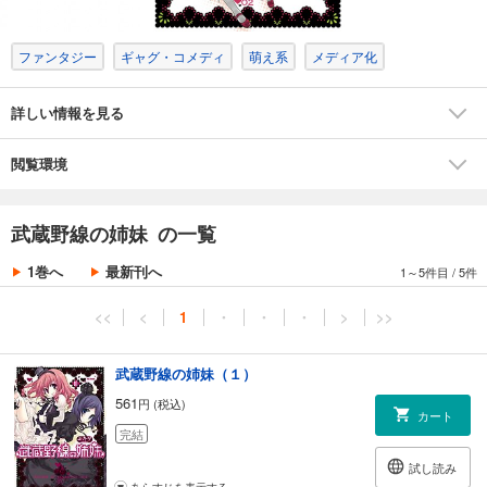
ファンタジー
ギャグ・コメディ
萌え系
メディア化
詳しい情報を見る
閲覧環境
武蔵野線の姉妹 の一覧
1巻へ
最新刊へ
1～5件目
/
5件
<<
<
1
・
・
・
>
>>
武蔵野線の姉妹（１）
561
円 (税込)
カート
完結
試し読み
あらすじを表示する