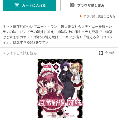
カートに入れる
ブラウザ試し読み
アプリ試し読みはこちら
ネット依存症のセレブニート・ラン、破天荒な社会人デビューを飾った
ランの妹・パンドラの姉妹に加え、姉妹以上の痛キャラも登場で、物語
はますますカオス！ 稀代の萌え絵師・ユキヲが描く「萌える辛口コメデ
ィ」、残念すぎる第2巻です♪
スライドして試し読み
全画面