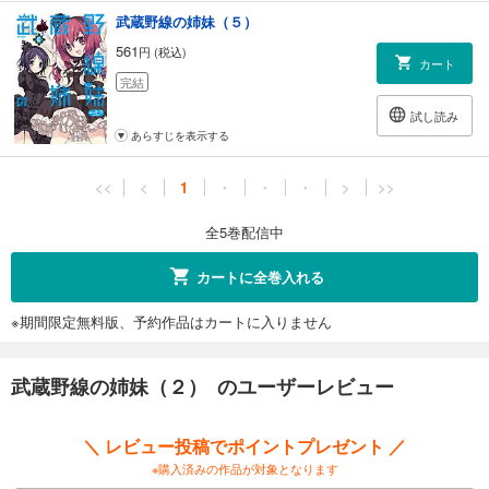
武蔵野線の姉妹（５）
561
円 (税込)
カート
完結
試し読み
あらすじを表示する
<<
<
1
・
・
・
>
>>
全5巻配信中
カートに全巻入れる
※期間限定無料版、予約作品はカートに入りません
武蔵野線の姉妹（２） のユーザーレビュー
＼ レビュー投稿でポイントプレゼント ／
※購入済みの作品が対象となります