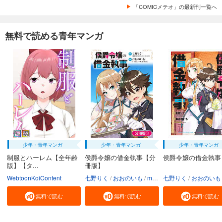
「COMICメテオ」の最新刊一覧へ
無料で読める青年マンガ
少年・青年マンガ
少年・青年マンガ
少年・青年マンガ
制服とハーレム【全年齢
侯爵令嬢の借金執事【分
侯爵令嬢の借金執事
版】【タ...
冊版】
WebtoonKoiContent
七野りく
おおのいも
mmu
七野りく
おおのいも
無料で読む
無料で読む
無料で読む