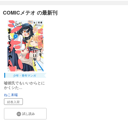
COMICメテオ の最新刊
少年・青年マンガ
嘘彼氏でもいいからとに
かくシた...
ねこ末端
続巻入荷
試し読み