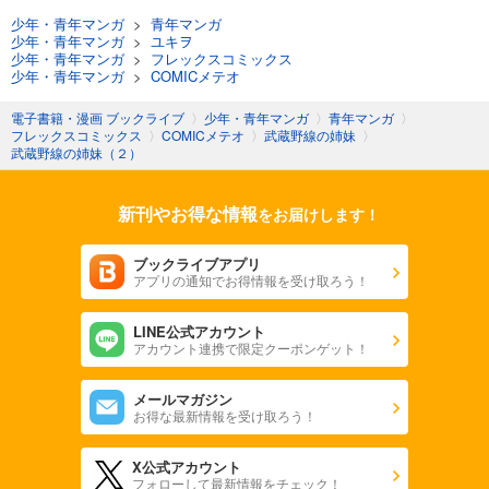
少年・青年マンガ
>
青年マンガ
少年・青年マンガ
>
ユキヲ
少年・青年マンガ
>
フレックスコミックス
少年・青年マンガ
>
COMICメテオ
電子書籍・漫画 ブックライブ
〉
少年・青年マンガ
〉
青年マンガ
〉
フレックスコミックス
〉
COMICメテオ
〉
武蔵野線の姉妹
〉
武蔵野線の姉妹（２）
新刊やお得な情報
をお届けします！
ブックライブアプリ
アプリの通知でお得情報を受け取ろう！
LINE公式アカウント
アカウント連携で限定クーポンゲット！
メールマガジン
お得な最新情報を受け取ろう！
X公式アカウント
フォローして最新情報をチェック！