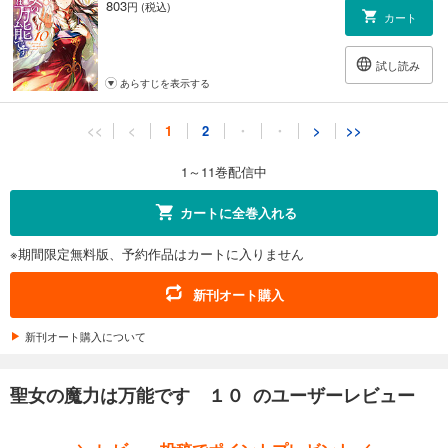
803
円 (税込)
カート
試し読み
あらすじを表示する
聖女の魔力は万能です １１
<<
<
1
2
・
・
>
>>
836
円 (税込)
カート
1～11巻配信中
試し読み
カートに全巻入れる
あらすじを表示する
※期間限定無料版、予約作品はカートに入りません
新刊オート購入
新刊オート購入について
聖女の魔力は万能です １０ のユーザーレビュー