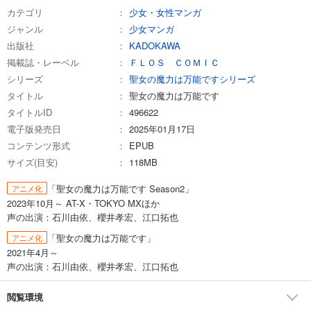
カテゴリ
少女・女性マンガ
ジャンル
少女マンガ
出版社
KADOKAWA
掲載誌・レーベル
ＦＬＯＳ ＣＯＭＩＣ
シリーズ
聖女の魔力は万能ですシリーズ
タイトル
聖女の魔力は万能です
タイトルID
496622
電子版発売日
2025年01月17日
コンテンツ形式
EPUB
サイズ(目安)
118MB
「聖女の魔力は万能です Season2」
アニメ化
2023年10月～ AT-X・TOKYO MXほか
声の出演：石川由依、櫻井孝宏、江口拓也
「聖女の魔力は万能です」
アニメ化
2021年4月～
声の出演：石川由依、櫻井孝宏、江口拓也
閲覧環境