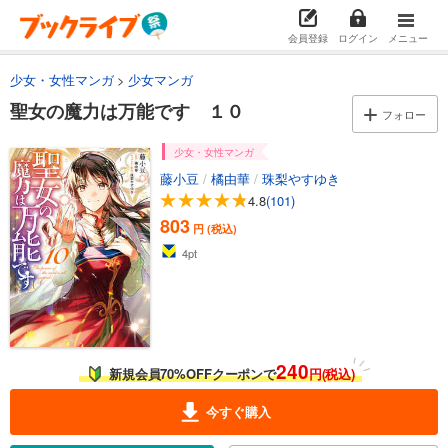
会員登録
ログイン
メニュー
少女・女性マンガ
少女マンガ
聖女の魔力は万能です １０
フォロー
少女・女性マンガ
藤小豆
/
橘由華
/
珠梨やすゆき
4.8
(101)
803
円 (税込)
4
pt
240
新規会員70%OFFクーポンで
円(税込)
今すぐ購入