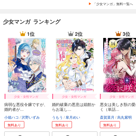
「少女マンガ」無料一覧へ
少女マンガ ランキング
1位
2位
3位
少女・女性マンガ
少女・女性マンガ
少女・女性マンガ
病弱な悪役令嬢ですが、
婚約破棄の悪意は娼館か
悪女は美しき獣の愛
婚約者が...
らお返し...
く（単話...
小箱ハコ
沢野いずみ
うもう
皐月めい
斎賀菜月
烏丸紫明
無料あり
無料あり
無料あり