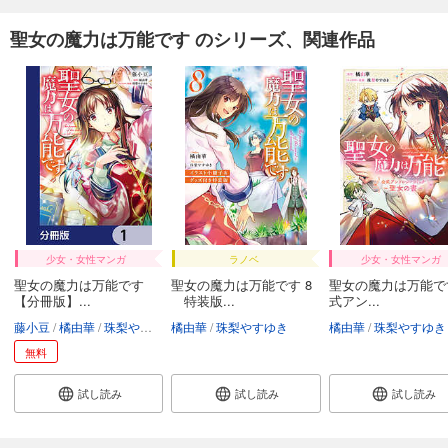
聖女の魔力は万能です のシリーズ、関連作品
少女・女性マンガ
ラノベ
少女・女性マンガ
聖女の魔力は万能です
聖女の魔力は万能です 8
聖女の魔力は万能で
【分冊版】...
特装版...
式アン...
藤小豆
橘由華
珠梨やすゆき
橘由華
珠梨やすゆき
橘由華
珠梨やすゆき
無料
試し読み
試し読み
試し読み