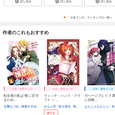
試し読み
試し読み
試し読み
「少女マンガ」ランキングの一覧へ
作者のこれもおすすめ
少女・女性マンガ
少女・女性マンガ
少年・青年マンガ
転生者の私は“推し活”す
ウィッチ・ハンド・クラ
ガベージブレイブ 
るため...
フト ～...
に召喚...
玉響なつめ
珠梨やすゆき
秋ひさほ
おちゃ芥
富士伸太
珠梨やすゆき
なんじゃもんじゃ
木梨
値引き