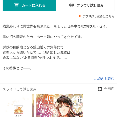
カートに入れる
ブラウザ試し読み
アプリ試し読みはこちら
残業終わりに異世界召喚された、ちょっと仕事中毒な20代OL・セイ。
黒い沼の調査のため、ホーク領にやってきたセイ達。
討伐の目的地となる鉱山近くの集落にて
管理人から聞いた話では、湧き出した魔物は
通常にはない“ある特徴”を持つようで……。
その特徴とは――。
...続きを読む
WEB発20代OLの異世界スローライフ、待望の第10巻！
スライドして試し読み
全画面