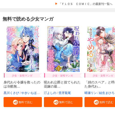
「ＦＬＯＳ ＣＯＭＩＣ」の最新刊一覧へ
無料で読める少女マンガ
少女・女性マンガ
少女・女性マンガ
少女・女性マンガ
身代わり令嬢を救ったの
呪われ公爵と捨てられた
「姉のスペア」と呼
は冷酷無...
花嫁の最...
た身代わ...
黒川くさび
やきいもほくほく
汀よしの
歪牙龍尾
晴瀬リン
結生まひろ
無料で読む
無料で読む
無料で読む