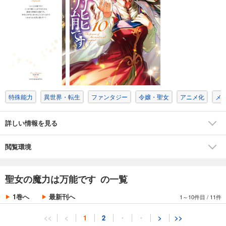
特殊能力
異世界・転生
ファンタジー
令嬢・聖女
アニメ化
メ
詳しい情報を見る
閲覧環境
聖女の魔力は万能です の一覧
1巻へ
最新刊へ
1～10件目
/
11件
<<
<
1
2
・
・
>
>>