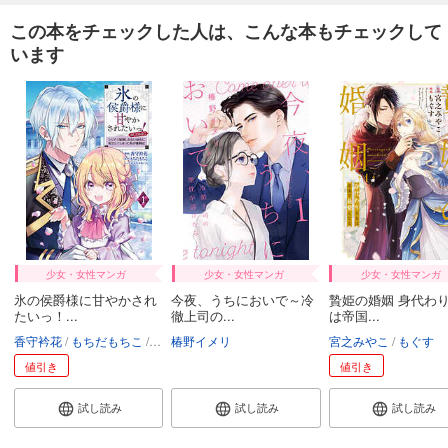
この本をチェックした人は、こんな本もチェックして
います
少女・女性マンガ
少女・女性マンガ
少女・女性マンガ
氷の侯爵様に甘やかされ
今夜、うちにおいで～冷
贄姫の婚姻 身代わ
たいっ！...
徹上司の...
は帝国...
香守衿花
もちだもちこ
双葉はづき
椿野イメリ
宮之みやこ
もぐす
値引き
値引き
試し読み
試し読み
試し読み