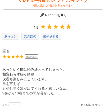
＼ レビュー投稿でポイントプレゼント ／
※購入済みの作品が対象となります
レビューを書く
4.8
胸キュン
ほのぼの
癒やされる
匿名
購入済み
あっという間に読み終わってしまった。
相変わらず絵が綺麗！
次巻も楽しみにしています。
欲を言えば、
も少し早く次が出てくれると嬉しいなぁ。
9巻から10巻までの間が長かった……
2025年01月17日
3