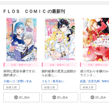
ＦＬＯＳ ＣＯＭＩＣ の最新刊
少女・女性マンガ
少女・女性マンガ
少女・女性マンガ
病弱な悪役令嬢ですが、
婚約破棄の悪意は娼館か
成り代わり令嬢のル
婚約者が...
らお返し...
ライン２...
小箱ハコ
沢野いずみ
うもう
皐月めい
此匙
古宮九時
NiKr
続巻入荷
続巻入荷
続巻入荷
試し読み
試し読み
試し読み