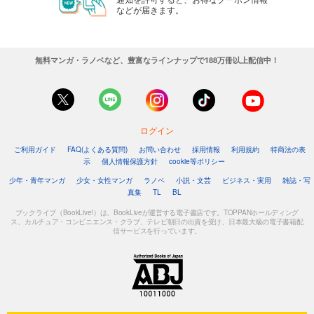
などが届きます。
無料マンガ・ラノベなど、豊富なラインナップで188万冊以上配信中！
ログイン
ご利用ガイド
FAQ(よくある質問)
お問い合わせ
採用情報
利用規約
特商法の表
示
個人情報保護方針
cookie等ポリシー
少年・青年マンガ
少女・女性マンガ
ラノベ
小説・文芸
ビジネス・実用
雑誌・写
真集
TL
BL
ブックライブ（BookLive!）は、BookLiveが運営する電子書店です。TOPPANホールディング
ス、カルチュア・コンビニエンス・クラブ、テレビ朝日の出資を受け、日本最大級の電子書籍配
信サービスを行っています。