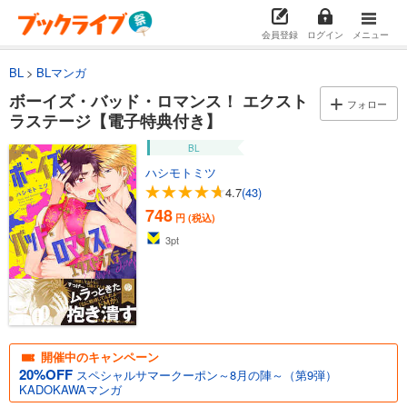
会員登録
ログイン
メニュー
BL
BLマンガ
ボーイズ・バッド・ロマンス！ エクスト
フォロー
ラステージ【電子特典付き】
BL
ハシモトミツ
4.7
(43)
748
円 (税込)
3
pt
開催中のキャンペーン
20%OFF
スペシャルサマークーポン～8月の陣～（第9弾）
KADOKAWAマンガ