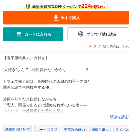
224
新規会員70%OFFクーポンで
円(税込)
今すぐ購入
カートに入れる
ブラウザ試し読み
アプリ試し読みはこちら
【電子版特典マンガ付き】
“大好き”なんて…絶対言わないからな―――――!!
カフェで働く南は、高校時代の因縁の相手・才原と
周囲公認で半同棲をする仲。
才原を好きだと自覚しながらも
「恋人」関係であるとは認められずにいる南――
そんな中、突然帰宅した父に才原と
仲良くベッドで寝ているところを目撃されてしまう。
...続きを読む
そして、関係を問い詰められて…!?
紙書籍同時配信
ボーイズラブ
男前攻め(BL)
同級生(BL)
ライバル･対