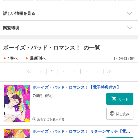
詳しい情報を見る
ドSクズの風俗店店長×無自覚Mなピュア男子のエッチなラブコメ第3弾！
閲覧環境
風呂場でイチャコラ！描きおろし「南とお風呂」25P収録★
ボーイズ・バッド・ロマンス！ の一覧
電子版特典として、紙書籍の応援書店特典マンガ「ドスケベガールズ・
大コスプレ祭り～パラレルワールド編～ ブラックサンタ×ミニスカサン
1巻へ
最新刊へ
1～5件目
/
5件
タ」2P収録☆
<<
<
1
・
・
・
>
>>
ボーイズ・バッド・ロマンス！【電子特典付き】
■収録内容
・「ボーイズ・バッド・ロマンス！エクストラステージ」第1話～第4
748
円 (税込)
カート
話…電子書籍で配信中の作品を加筆修正
・「南とお風呂」25P…描きおろし
・本体表紙描きおろし「南の着せ替えコスプレ」
試し読み
・電子版特典描きおろしマンガ「ドスケベガールズ・大コスプレ祭り～
あらすじを表示する
パラレルワールド編～ ブラックサンタ×ミニスカサンタ」2P（紙書籍の
ボーイズ・バッド・ロマンス！ リターンマッチ【電子特典付き】
応援書店特典と同内容）