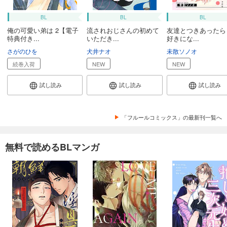
BL
BL
BL
俺の可愛い弟は 2【電子
流されおじさんの初めて
友達とつきあったら
特典付き...
いただき...
好きにな...
さがのひを
犬井ナオ
未散ソノオ
続巻入荷
NEW
NEW
試し読み
試し読み
試し読み
「フルールコミックス」の最新刊一覧へ
無料で読めるBLマンガ