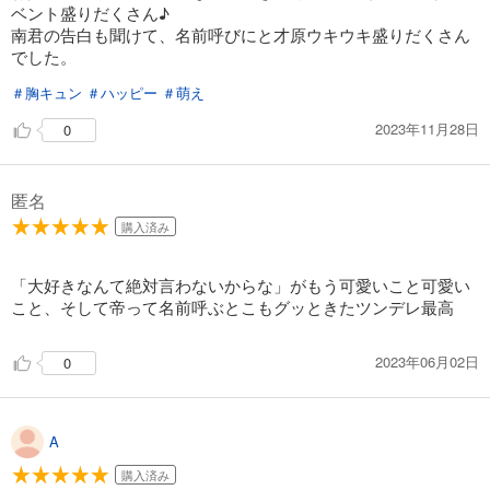
ベント盛りだくさん♪
南君の告白も聞けて、名前呼びにと才原ウキウキ盛りだくさん
でした。
＃胸キュン
＃ハッピー
＃萌え
2023年11月28日
0
匿名
購入済み
「大好きなんて絶対言わないからな」がもう可愛いこと可愛い
こと、そして帝って名前呼ぶとこもグッときたツンデレ最高
2023年06月02日
0
A
購入済み