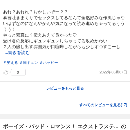
あれ？あれれ？おかしいぞー？？
暴言吐きまくりでセックスしてるなんて全然好みな作風じゃな
いはずなのになんやかんや気になって読み進めちゃってるうう
うう！
やっと素直に？伝えあえて良かった♡
受け君の反応にギュンギュンしちゃってる攻めかわい
２人の醸し出す雰囲気が口喧嘩しながらも少しずつすこーし
...続きを読む
＃笑える
＃胸キュン
＃ハッピー
2022年05月07日
0
レビューをもっと見る
すべてのレビューを見る(
17
)
ボーイズ・バッド・ロマンス！ エクストラステ... の