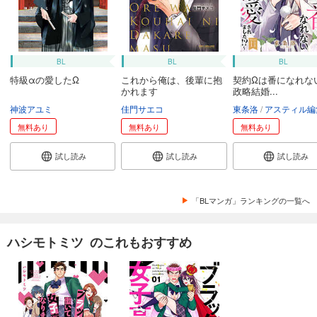
BL
BL
BL
特級αの愛したΩ
これから俺は、後輩に抱
契約Ωは番になれな
かれます
政略結婚...
神波アユミ
佳門サエコ
東条洛
アスティル編
無料あり
無料あり
無料あり
試し読み
試し読み
試し読み
「BLマンガ」ランキングの一覧へ
ハシモトミツ のこれもおすすめ