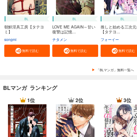
BL
BL
BL
朝鮮淫具工房【タテヨ
LOVE ME AGAIN～甘い
推しと始める三次元
ミ】
復讐は記憶...
【タテヨ...
songmi
チタメン
フォーイー
無料で読む
無料で読む
無料で読む
「BLマンガ」無料一覧へ
BLマンガ ランキング
1位
2位
3位