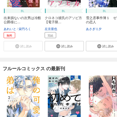
BL
BL
BL
出来損ないの次男は冷酷
クロネコ彼氏のアソビ方
雪之丞事件簿１ ゼ
公爵様に...
【電子限...
の恋人
あれいと
栄円ろく
左京亜也
あさぎり夕
無料
完結
試し読み
試し読み
試し読み
フルールコミックス の最新刊