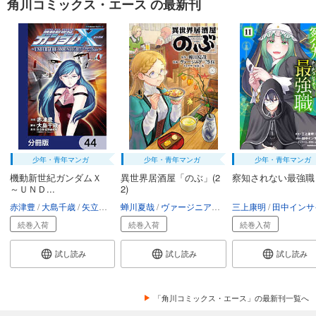
角川コミックス・エース の最新刊
少年・青年マンガ
少年・青年マンガ
少年・青年マンガ
機動新世紀ガンダムＸ
異世界居酒屋「のぶ」(2
察知されない最強職
～ＵＮＤ...
2)
赤津豊
大島千歳
矢立肇・富野由悠季
蝉川夏哉
ヴァージニア二等兵
三上康明
転
田中インサイ
続巻入荷
続巻入荷
続巻入荷
試し読み
試し読み
試し読み
「角川コミックス・エース」の最新刊一覧へ