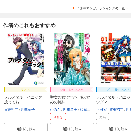
「少年マンガ」ランキングの一覧へ
作者のこれもおすすめ
ラノベ
少女・女性マンガ
少年・青年マンガ
フルメタル・パニック！
聖女の姉ですが、妹のた
フルメタル・パニッ
放ってお...
めの特殊...
シグマ ...
賀東招二
四季童子
かのん
四季童子
絵庭明
紗嶋
上田宏
賀東招二
四季
値引き
完結
試し読み
試し読み
試し読み