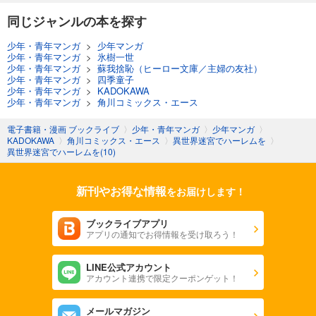
同じジャンルの本を探す
少年・青年マンガ
>
少年マンガ
少年・青年マンガ
>
氷樹一世
少年・青年マンガ
>
蘇我捨恥（ヒーロー文庫／主婦の友社）
少年・青年マンガ
>
四季童子
少年・青年マンガ
>
KADOKAWA
少年・青年マンガ
>
角川コミックス・エース
電子書籍・漫画 ブックライブ
〉
少年・青年マンガ
〉
少年マンガ
〉
KADOKAWA
〉
角川コミックス・エース
〉
異世界迷宮でハーレムを
〉
異世界迷宮でハーレムを(10)
新刊やお得な情報
をお届けします！
ブックライブアプリ
アプリの通知でお得情報を受け取ろう！
LINE公式アカウント
アカウント連携で限定クーポンゲット！
メールマガジン