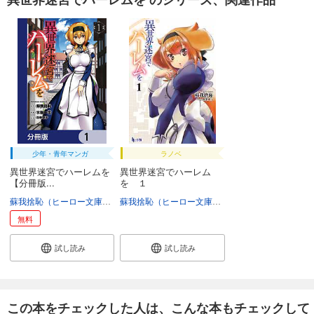
少年・青年マンガ
ラノベ
異世界迷宮でハーレムを
異世界迷宮でハーレム
【分冊版...
を １
蘇我捨恥（ヒーロー文庫／主婦の友社）
氷樹一世
四季童子
蘇我捨恥（ヒーロー文庫／主婦の友社）
四季童子
無料
試し読み
試し読み
この本をチェックした人は、こんな本もチェックして