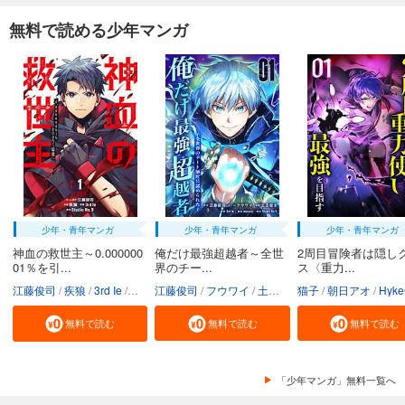
無料で読める少年マンガ
少年・青年マンガ
少年・青年マンガ
少年・青年マンガ
神血の救世主～0.000000
俺だけ最強超越者～全世
2周目冒険者は隠し
01％を引...
界のチー...
ス〈重力...
江藤俊司
疾狼
3rd Ie
Studio No.9
江藤俊司
フウワイ
土田健太
猫子
3rd Ie
朝日アオ
maruco
HykeC
St
無料で読む
無料で読む
無料で読む
「少年マンガ」無料一覧へ