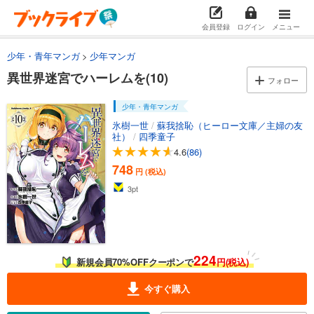
会員登録
ログイン
メニュー
少年・青年マンガ
少年マンガ
異世界迷宮でハーレムを(10)
フォロー
少年・青年マンガ
氷樹一世
/
蘇我捨恥（ヒーロー文庫／主婦の友
社）
/
四季童子
4.6
(86)
748
円 (税込)
3
pt
224
新規会員70%OFFクーポンで
円(税込)
今すぐ購入