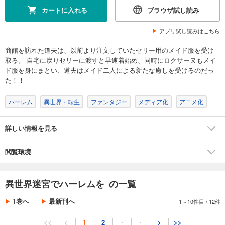
カートに入れる
ブラウザ試し読み
アプリ試し読みはこちら
商館を訪れた道夫は、以前より注文していたセリー用のメイド服を受け
取る。 自宅に戻りセリーに渡すと早速着始め、同時にロクサーヌもメイ
ド服を身にまとい、道夫はメイド二人による新たな癒しを受けるのだっ
た！！
ハーレム
異世界・転生
ファンタジー
メディア化
アニメ化
詳しい情報を見る
閲覧環境
異世界迷宮でハーレムを の一覧
1巻へ
最新刊へ
1～10件目
/
12件
<<
<
1
2
・
・
>
>>