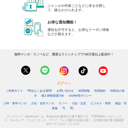
ジャンルや作家ごとなどに本を分類し
て、鍵もかけられます。
お得な通知機能！
通知を許可すると、お得なクーポン情報
などが届きます。
無料マンガ・ラノベなど、豊富なラインナップで188万冊以上配信中！
ログイン
ご利用ガイド
FAQ(よくある質問)
お問い合わせ
採用情報
利用規約
特商法の表
示
個人情報保護方針
cookie等ポリシー
少年・青年マンガ
少女・女性マンガ
ラノベ
小説・文芸
ビジネス・実用
雑誌・写
真集
TL
BL
ブックライブ（BookLive!）は、BookLiveが運営する電子書店です。TOPPANホールディング
ス、カルチュア・コンビニエンス・クラブ、テレビ朝日の出資を受け、日本最大級の電子書籍配
信サービスを行っています。