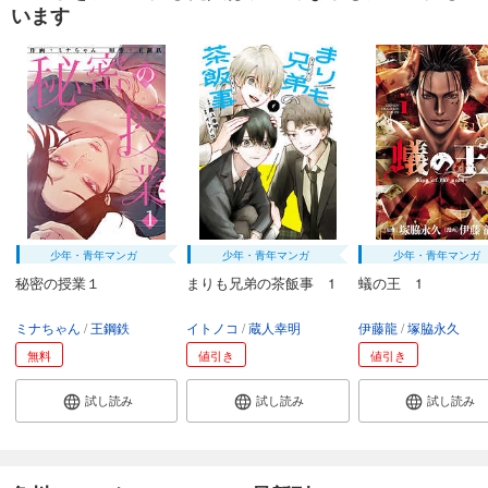
います
少年・青年マンガ
少年・青年マンガ
少年・青年マンガ
秘密の授業１
まりも兄弟の茶飯事 1
蟻の王 1
ミナちゃん
王鋼鉄
イトノコ
蔵人幸明
伊藤龍
塚脇永久
無料
値引き
値引き
試し読み
試し読み
試し読み