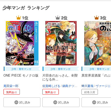
少年マンガ ランキング
1位
2位
3位
少年・青年マンガ
少年・青年マンガ
少年・青年マンガ
ONE PIECE モノクロ版
片田舎のおっさん、剣聖
異世界居酒屋「のぶ
になる外...
尾田栄一郎
佐賀崎しげる
鍋島テツヒロ
蝉川夏哉
空路恵
渡辺樹
ヴァージニア二
無料あり
無料あり
続巻入荷
試し読み
試し読み
試し読み