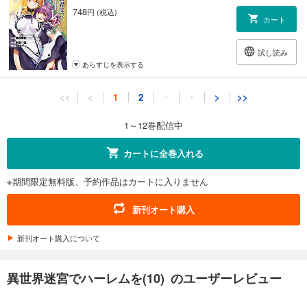
748
円 (税込)
カート
試し読み
あらすじを表示する
異世界迷宮でハーレムを(11)
<<
<
1
2
・
・
>
>>
748
円 (税込)
カート
1～12巻配信中
試し読み
カートに全巻入れる
あらすじを表示する
※期間限定無料版、予約作品はカートに入りません
異世界迷宮でハーレムを(12)
836
円 (税込)
新刊オート購入
カート
新刊オート購入について
試し読み
あらすじを表示する
異世界迷宮でハーレムを(10) のユーザーレビュー