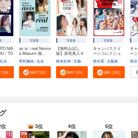
集
写真集
写真集
写真集
OTO MA
as is / real Nomur
【無料お試し
キャンパスクイ
キャ
OU / TO
a Masumi 無...
版】原色美人キ
ーンコレクショ
ーン
ャス...
ン...
ン...
丸谷嘉長
野村麻純
丸谷嘉長
根本好伸
文藝春秋電子書籍編集部
熊谷貫
文藝春秋電子書籍編集部
熊谷
で読む
無料で読む
無料で読む
無料で読む
グ
2位
3位
4位
5位