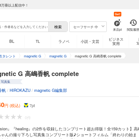
8万冊以上配信中！
Get!
セーフサーチ 中
来店pt
閲覧履
ビジネス
BL
TL
ラノベ
小説・文芸
実用
性タレント
magnetic G
magnetic G
magnetic G 高嶋香帆 complete
gnetic G 高嶋香帆 complete
写真集
香帆
/
HIROKAZU
/
magnetic G編集部
40
円 (税込)
7
pt
0件
ision』『healing』の2作を収録したコンプリート超お得版！全159カット】高
ちゃんの撮り下ろし写真集コンプリート版♪ショートフィルム「終わりの始ま