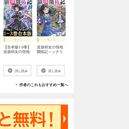
ラノベ
ラノベ
【合本版1-3巻】
追放幼女の領地
追放幼女の領地
開拓記～シナリ
開拓記
オ開始前に追放
された悪役令嬢
が民のためにや
りたい放題した
試し読み
試し読み
結果がこちらで
す～【電子書籍
限定書き下ろし
作者のこれもおすすめ一覧へ
SS付き】