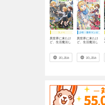
ラノベ
少年・青年マンガ
異世界に来たけ
異世界に来たけ
ど、生活魔法し
ど、生活魔法し
か使えません
か使えません
【電子版限定書
THE COMIC 1巻
き下ろしSS付】
試し読み
試し読み