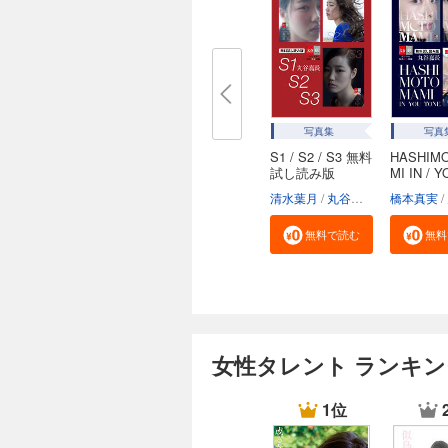
写真集
写真
S1 / S2 / S3 無料
HASHIM
試し読み版
MI IN / Y
NE...
清水葉月
丸谷嘉長
橋本真実
無料で読む
無料
女性タレント ランキン
1位