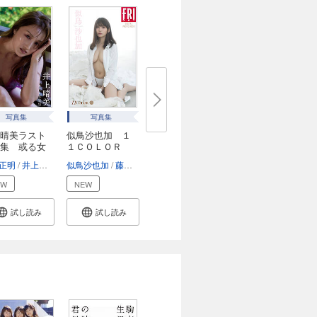
写真集
写真集
晴美ラスト
似鳥沙也加 １
集 或る女
１ＣＯＬＯＲ
ｖ...
正明
井上晴美
似鳥沙也加
藤本和典
EW
NEW
試し読み
試し読み