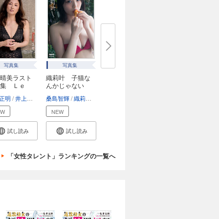
写真集
写真集
晴美ラスト
織莉叶 子猫な
真集 Ｌｅ
んかじゃない
正明
井上晴美
桑島智輝
織莉叶（#Mooove!）
EW
NEW
試し読み
試し読み
「女性タレント」ランキングの一覧へ