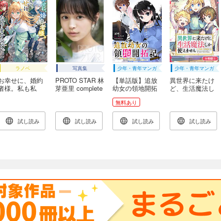
ラノベ
写真集
少年・青年マンガ
少年・青年マンガ
お幸せに、婚約
PROTO STAR 林
【単話版】追放
異世界に来たけ
者様。私も私
芽亜里 complete
幼女の領地開拓
ど、生活魔法し
で、幸せになり
記～シナリオ開
か使えません
無料あり
ますので。
始前に追放され
THE COMIC【分
【電子特典付
た悪役令嬢が民
冊版】 1巻
き】
のためにやりた
試し読み
試し読み
試し読み
試し読み
い放題した結果
がこちらです～
@COMIC 第1話