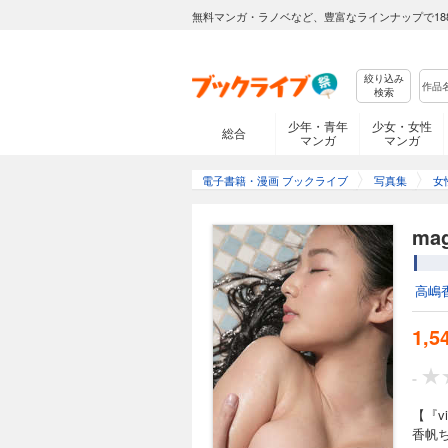
無料マンガ・ラノベなど、豊富なラインナップで18
絞り込み
検索
少年・青年
少女・女性
総合
マンガ
マンガ
電子書籍・漫画 ブックライブ
写真集
女
ma
高嶋
1,5
-
【『v
香帆