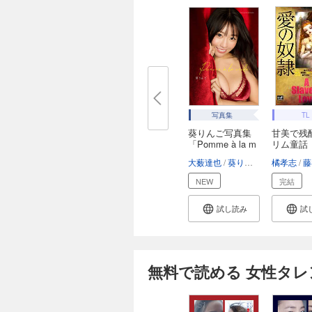
写真集
TL
葵りんご写真集
甘美で残
「Pomme à la m
リム童話
o...
奴...
大薮達也
葵りんご
橘孝志
藤巻
NEW
完結
試し読み
試
無料で読める 女性タレ