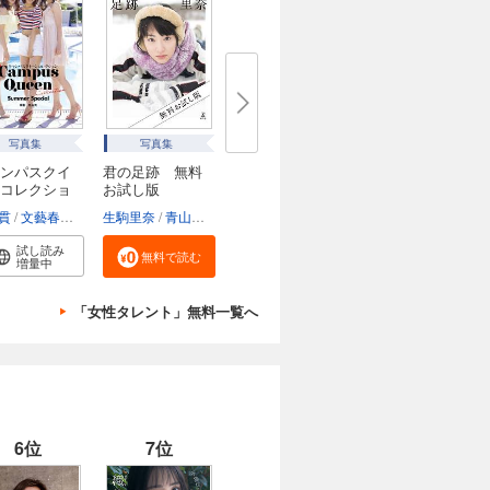
写真集
写真集
ンパスクイ
君の足跡 無料
コレクショ
お試し版
貫
文藝春秋電子書籍編集部
生駒里奈
青山裕企
試し読み
無料で読む
増量中
「女性タレント」無料一覧へ
6位
7位