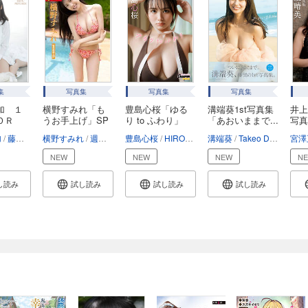
集
写真集
写真集
写真集
加 １
横野すみれ「も
豊島心桜「ゆる
溝端葵1st写真集
井上
ＬＯＲ
うお手上げ」SP
り to ふわり」
「あおいままで...
写
A...
【...
Ｒ...
加
藤本和典
横野すみれ
週刊SPA!デジタル編集部
豊島心桜
HIROKAZU
唐木貴央
溝端葵
Takeo Dec.
宮澤
NEW
NEW
NEW
N
し読み
試し読み
試し読み
試し読み