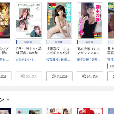
写真集
写真集
写真集
酷なグ
月刊中洲キャバG
後藤真桜 ミス
藤本沙羅（ミス
井上
 愛の
AL図鑑 2024年
マガギャル化計
マガジン２０２
写真
5...
画...
２...
ヒサロフ
女性タレント
緒川琴衣
斎山綾子
波多野裕
後藤真桜
和気はるか
佐藤佑一
藤本沙羅
笠井爾示
宮澤
N
し読み
試し読み
試し読み
試し読み
ント