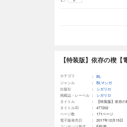
【特装版】依存の楔【
カテゴリ
：
BL
ジャンル
：
BLマンガ
出版社
：
シガリロ
掲載誌・レーベル
：
シガリロ
タイトル
：
【特装版】依存の
タイトルID
：
477202
ページ数
：
171ページ
電子版発売日
：
2017年12月15日
コンテンツ形式
：
EPUB