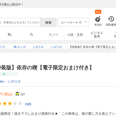
8万冊以上配信中！
Get!
セーフサーチ 中
来店pt
閲覧履
ビジネス
BL
TL
ラノベ
小説・文芸
実用
ラブ）
BLマンガ
シガリロ
シガリロ
【特装版】依存の楔【電子限定おま
特装版】依存の楔【電子限定おまけ付き】
BL
eko
/
シガリロ
円 (税込)
3
pt
18件
装版限定！描き下ろしおまけ漫画付き★「この身体は、彼の愛し方を覚えてい