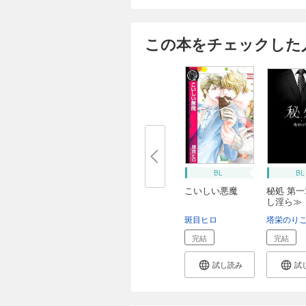
この本をチェックした
BL
BL
こいしい悪魔
秘処 第
し淫ら≫
斑目ヒロ
塔栄のり
完結
完結
試し読み
試