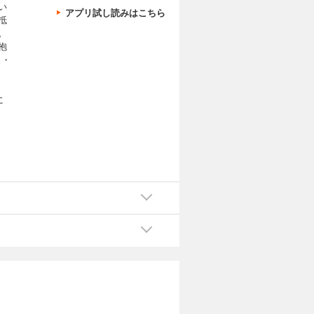
い
アプリ試し読みはこちら
抵
。
抱
ス・
に