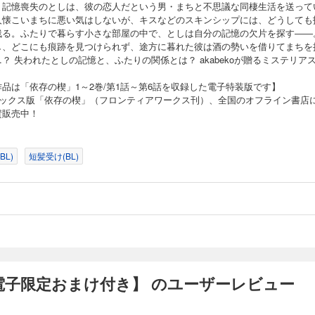
」記憶喪失のとしは、彼の恋人だという男・まちと不思議な同棲生活を送って
人懐こいまちに悪い気はしないが、キスなどのスキンシップには、どうしても
残る。ふたりで暮らす小さな部屋の中で、としは自分の記憶の欠片を探す――
し、どこにも痕跡を見つけられず、途方に暮れた彼は酒の勢いを借りてまちを
？ 失われたとしの記憶と、ふたりの関係とは？ akabekoが贈るミステリア
。
作品は「依存の楔」1～2巻/第1話～第6話を収録した電子特装版です】
ミックス版「依存の楔」（フロンティアワークス刊）、全国のオフライン書店
賛販売中！
L)
短髪受け(BL)
電子限定おまけ付き】 のユーザーレビュー