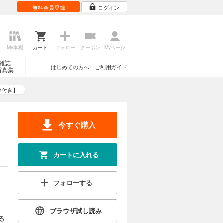
無料会員登録
ログイン
歴
My本棚
カート
フォロー
クーポン
Myページ
雑誌
はじめての方へ
ご利用ガイド
写真集
け付き】
今すぐ購入
カートに入れる
フォローする
ブラウザ試し読み
る