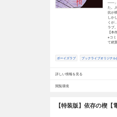
――
た。
抗が
しか
くが…
ラブ
【本
※コ
て絶
ボーイズラブ
ブックライブオリジナル(B
詳しい情報を見る
閲覧環境
【特装版】依存の楔【