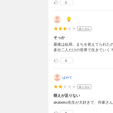
0
購入済み
そっか
最後は結局、まちを覚えてられた
多分二人だけの世界で生きていく
0
はやて
購入済み
萌えが足りない
akabeko先生が大好きで、作
0