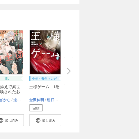
BL
少年・青年マンガ
添えで異世
王様ゲーム 1巻
喚されたお
ざかな
逆月酒乱
金沢伸明
連打一人
完結
試し読み
試し読み