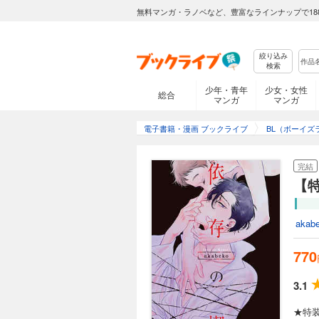
無料マンガ・ラノベなど、豊富なラインナップで18
絞り込み
検索
少年・青年
少女・女性
総合
マンガ
マンガ
電子書籍・漫画 ブックライブ
BL（ボーイズ
完結
【
akab
770
3.1
★特